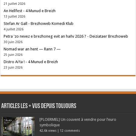
21 juillet 2026
An Hellfest - 4 Munud e Breizh
13 juillet 2026
Stefan Ar Gall - Brezhoweb Komedi Klub
4 juillet 2026
Petra 'zo nevez e brezhoneg evit an hañv 2026 ? - Deiziataer Brezhoweb
30 juin 2026
Nomad war an hent — Rann 7 —
25 juin 2026
Distro Ai'ta ! - 4 Munud e Breizh
23 juin 2026
Articles les + vus depuis toujours
[PLOERMEL] Un couvent à vendre pour l’euro
symbolique
42.6k views
|
12 comments