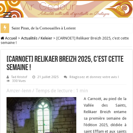
Saint Piran, de la Cornouailles à Lorient
28 juillet : Saint Samson de Dol, père de la Bretagne chrétienne
Accueil
>
Actualités / Keleier
>
[CARNOET] Relikaer Breizh 2025, c’est cette
semaine !
[CARNOET] Relikaer Breizh 2025, c’est cette
semaine !
Tad Kristof
21 juillet 2025
Réagissez et donnez votre avis !
330 Vues
Amzer-lenn / Temps de lecture :
1
min
A Carnoët, au pied de la
Vallée des Saints,
Relikaer Breizh entame
sa première semaine de
l’édition 2025, dédiée à
saint Efflam et aux saints