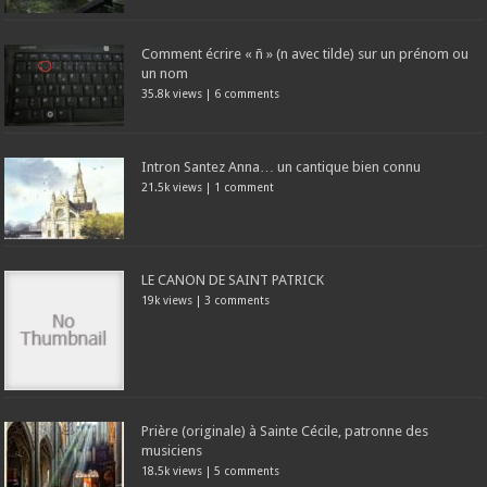
Comment écrire « ñ » (n avec tilde) sur un prénom ou
un nom
35.8k views
|
6 comments
Intron Santez Anna… un cantique bien connu
21.5k views
|
1 comment
LE CANON DE SAINT PATRICK
19k views
|
3 comments
Prière (originale) à Sainte Cécile, patronne des
musiciens
18.5k views
|
5 comments