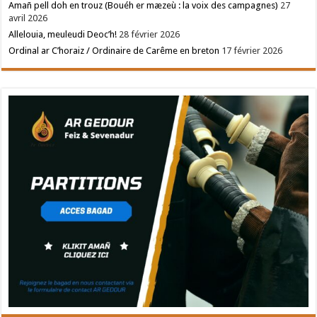
Amañ pell doh en trouz (Bouéh er mæzeù : la voix des campagnes)
27
avril 2026
Allelouia, meuleudi Deoc’h!
28 février 2026
Ordinal ar C’horaiz / Ordinaire de Carême en breton
17 février 2026