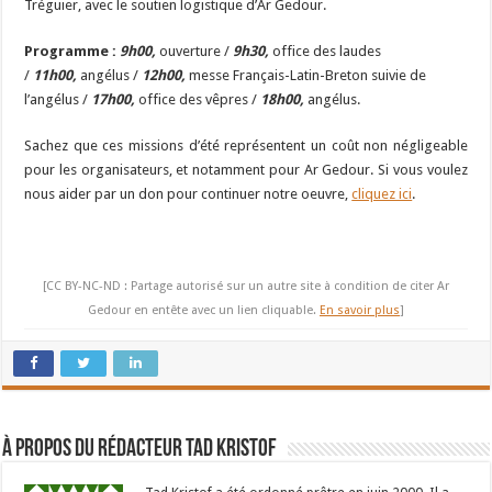
Tréguier, avec le soutien logistique d’Ar Gedour.
Programme :
9h00,
ouverture /
9h30,
office des laudes
/
11h00,
angélus /
12h00,
messe Français-Latin-Breton suivie de
l’angélus /
17h00,
office des vêpres /
18h00,
angélus.
Sachez que ces missions d’été représentent un coût non négligeable
pour les organisateurs, et notamment pour Ar Gedour. Si vous voulez
nous aider par un don pour continuer notre oeuvre,
cliquez ici
.
[CC BY-NC-ND : Partage autorisé sur un autre site à condition de citer Ar
Gedour en entête avec un lien cliquable.
En savoir plus
]
À propos du rédacteur Tad Kristof