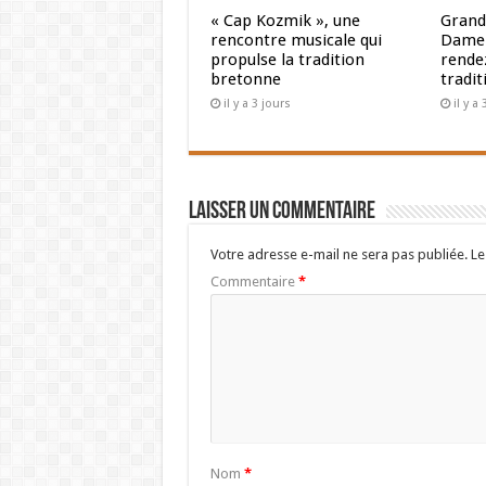
« Cap Kozmik », une
Grand
rencontre musicale qui
Dame 
propulse la tradition
rendez
bretonne
tradit
il y a 3 jours
il y a
Laisser un commentaire
Votre adresse e-mail ne sera pas publiée.
Le
Commentaire
*
Nom
*