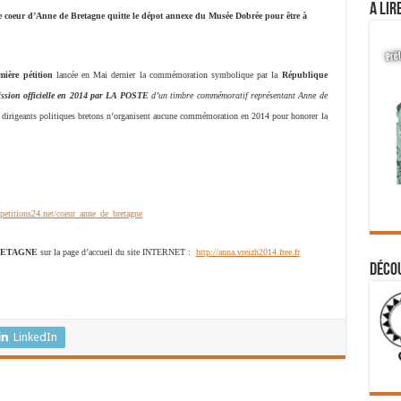
A lir
 le coeur d’Anne de Bretagne quitte le dépot annexe du Musée Dobrée pour être à
mière pétition
lancée en Mai dernier la commémoration symbolique par la
République
ssion officielle en 2014 par LA POSTE
d’un timbre commémoratif représentant Anne de
s dirigeants politiques bretons n’organisent aucune commémoration en 2014 pour honorer la
petitions24.net/coeur_anne_de_bretagne
 BRETAGNE
sur la page d’accueil du site INTERNET :
http://anna.vreizh2014.free.fr
Déco
LinkedIn