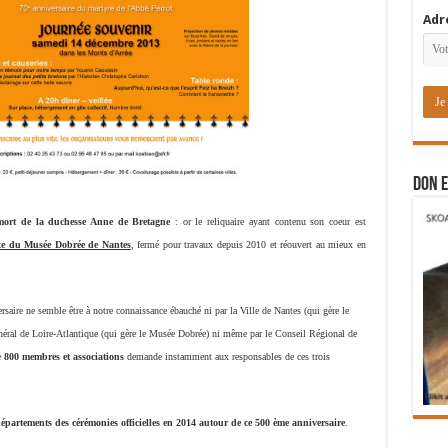
Adr
DON E
mort de la duchesse Anne de Bretagne
: or le reliquaire ayant contenu son coeur est
xe du Musée Dobrée de Nantes
, fermé pour travaux depuis 2010 et réouvert au mieux en
ire ne semble être à notre connaissance ébauché ni par la Ville de Nantes (qui gère le
éral de Loire-Atlantique (qui gère le Musée Dobrée) ni même par le Conseil Régional de
e
800 membres et associations
demande instamment aux responsables de ces trois
épartements des cérémonies officielles en 2014 autour de ce 500 ème anniversaire
.