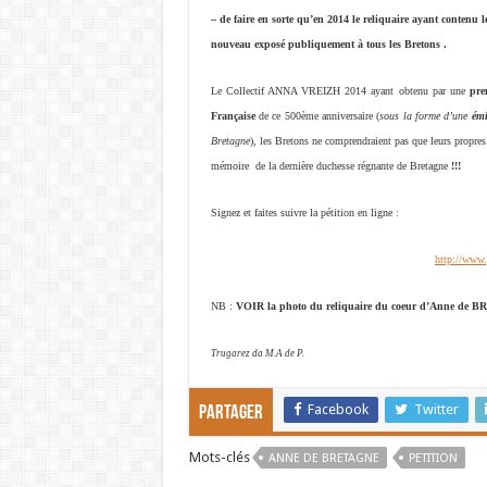
– de faire en sorte qu’en 2014 le reliquaire ayant contenu
nouveau exposé publiquement à tous les Bretons .
Le Collectif ANNA VREIZH 2014 ayant obtenu par une
pre
Française
de ce 500ème anniversaire (
sous la forme d’une
émi
Bretagne
), les Bretons ne comprendraient pas que leurs propre
mémoire de la dernière duchesse régnante de Bretagne
!!!
Signez et faites suivre la pétition en ligne :
http://www.
NB :
VOIR la photo du reliquaire du coeur d’Anne de
Trugarez da M.A de P.
Facebook
Twitter
Partager
Mots-clés
ANNE DE BRETAGNE
PETITION