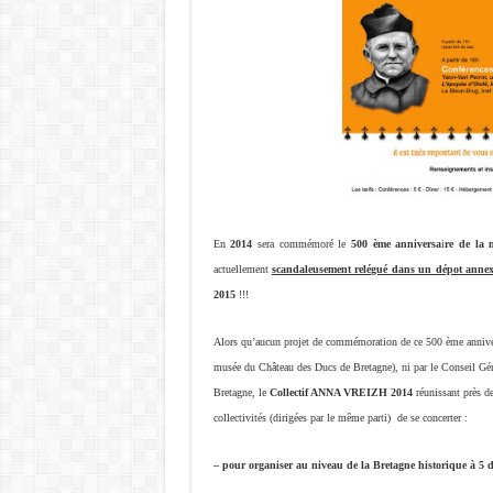
En
2014
sera commémoré le
500 ème anniversa
i
re de la 
actuellement
scandaleusement relégué dans un dépot anne
2015
!!!
Alors qu’aucun projet de commémoration de ce 500 ème anniversa
musée du Château des Ducs de Bretagne), ni par le Conseil Gén
Bretagne, le
Collectif ANNA VREIZH 2014
réunissant près d
collectivités (dirigées par le même parti) de se concerter :
– pour organiser au niveau de la Bretagne historique à 5 d