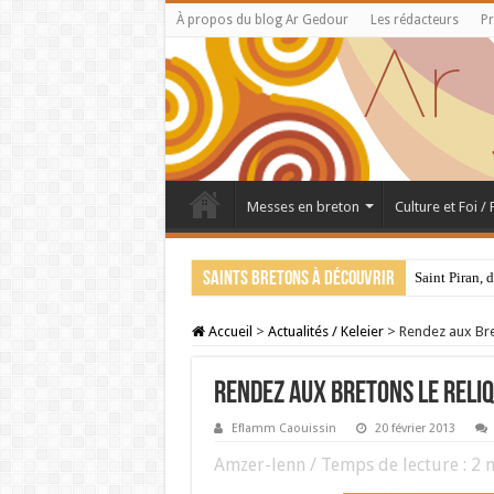
À propos du blog Ar Gedour
Les rédacteurs
Pr
Messes en breton
Culture et Foi /
Saints bretons à découvrir
Saint Piran, 
Accueil
>
Actualités / Keleier
>
Rendez aux Bre
Rendez aux Bretons le reliq
Eflamm Caouissin
20 février 2013
Amzer-lenn / Temps de lecture :
2
m