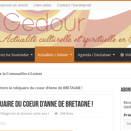
oposez un article
Liens utiles
Contact / Darempred
 Feiz ha Sevenadur
Actualités / Keleier
Agenda / Deiziataer
Vid
de la Cornouailles à Lorient
tons le reliquaire du coeur d’Anne de BRETAGNE !
Abon
Rece
uaire du coeur d’Anne de BRETAGNE !
Gedo
Réagissez et donnez votre avis !
244 Vues
Pré
in