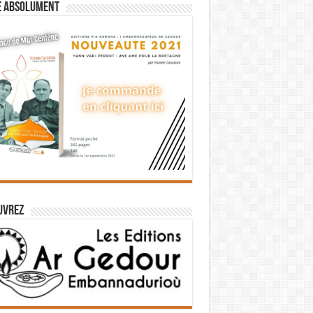
e absolument
uvrez