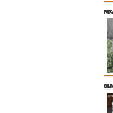
PODCA
Comm