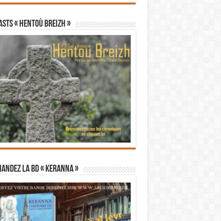
STS « Hentoù Breizh »
andez la BD « Keranna »