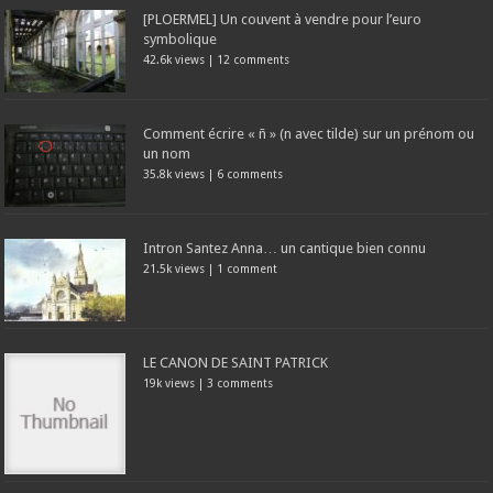
[PLOERMEL] Un couvent à vendre pour l’euro
symbolique
42.6k views
|
12 comments
Comment écrire « ñ » (n avec tilde) sur un prénom ou
un nom
35.8k views
|
6 comments
Intron Santez Anna… un cantique bien connu
21.5k views
|
1 comment
LE CANON DE SAINT PATRICK
19k views
|
3 comments