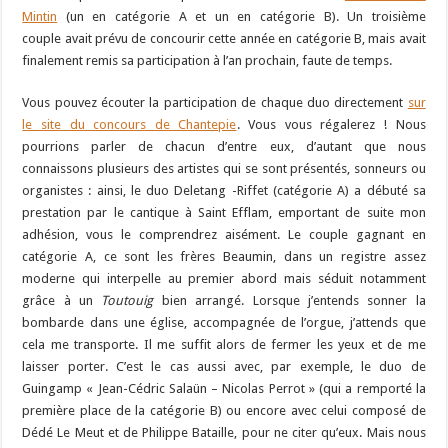
Mintin
(un en catégorie A et un en catégorie B). Un troisième
couple avait prévu de concourir cette année en catégorie B, mais avait
finalement remis sa participation à l’an prochain, faute de temps.
Vous pouvez écouter la participation de chaque duo directement
sur
le site du concours de Chantepie
. Vous vous régalerez ! Nous
pourrions parler de chacun d’entre eux, d’autant que nous
connaissons plusieurs des artistes qui se sont présentés, sonneurs ou
organistes : ainsi, le duo Deletang -Riffet (catégorie A) a débuté sa
prestation par le cantique à Saint Efflam, emportant de suite mon
adhésion, vous le comprendrez aisément. Le couple gagnant en
catégorie A, ce sont les frères Beaumin, dans un registre assez
moderne qui interpelle au premier abord mais séduit notamment
grâce à un
Toutouig
bien arrangé. Lorsque j’entends sonner la
bombarde dans une église, accompagnée de l’orgue, j’attends que
cela me transporte. Il me suffit alors de fermer les yeux et de me
laisser porter. C’est le cas aussi avec, par exemple, le duo de
Guingamp « Jean-Cédric Salaün – Nicolas Perrot » (qui a remporté la
première place de la catégorie B) ou encore avec celui composé de
Dédé Le Meut et de Philippe Bataille, pour ne citer qu’eux. Mais nous