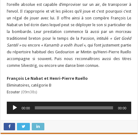
l’oreille absolue est capable d’improviser sur un air, de transposer à
l’envol. Il s’approprie et vit les pièces qu’il joue et c’est pourquoi c’est
un régal de jouer avec lui. Il offre ainsi à son compère François Le
Nabat un bel écrin dans lequel peut se déployer le son si particulier de
la bombarde. Leur prestation commence là aussi par un morceau
traditionnel breton pour le temps de la Passion, intitulé
« Get Goéd
Santél »
ou encore
« Kanamb a voéh ihuel »,
qui font justement partie
du répertoire habituel des Gedourion ar Mintin qu’Henri-Pierre Ruello
accompagne si souvent. Puis nous reconnaîtrons aussi des titres
comme Silvestrig, ou encore une danse bien connue.
François Le Nabat et Henri-Pierre Ruello
Eliminatoires, catégorie B
Ecouter
(09m38s)
Lecteur
00:00
00:00
audio