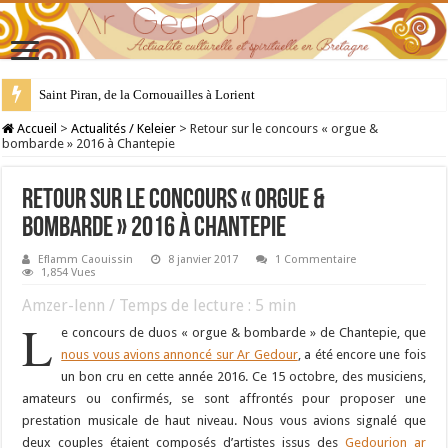
28 juillet : Saint Samson de Dol, père de la Bretagne chrétienne
Accueil
>
Actualités / Keleier
>
Retour sur le concours « orgue &
bombarde » 2016 à Chantepie
Retour sur le concours « orgue &
bombarde » 2016 à Chantepie
Eflamm Caouissin
8 janvier 2017
1 Commentaire
1,854 Vues
Amzer-lenn / Temps de lecture :
5
min
L
e concours de duos « orgue & bombarde » de Chantepie, que
nous vous avions annoncé sur Ar Gedour
, a été encore une fois
un bon cru en cette année 2016. Ce 15 octobre, des musiciens,
amateurs ou confirmés, se sont affrontés pour proposer une
prestation musicale de haut niveau. Nous vous avions signalé que
deux couples étaient composés d’artistes issus des
Gedourion ar