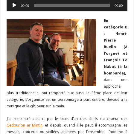
Lecteur
00:00
00:00
audio
En
catégorie B
: Henri-
Pierre
Ruello (à
l’orgue) et
François Le
Nabat (à la
bombarde)
,
dans une
approche
plus traditionnelle, ont remporté eux aussi la 3ème place de leur
catégorie. L’organiste est un personnage à part entière, dévoué à la
musique et le c(h)oeur sur la main.
J’ai rencontré celui-ci par le biais d’un des chefs de choeur des
Gedourion ar Mintin
, et depuis, quand il le peut, il accompagne les
messes, concerts ou veillées animées par l’ensemble. L’homme à