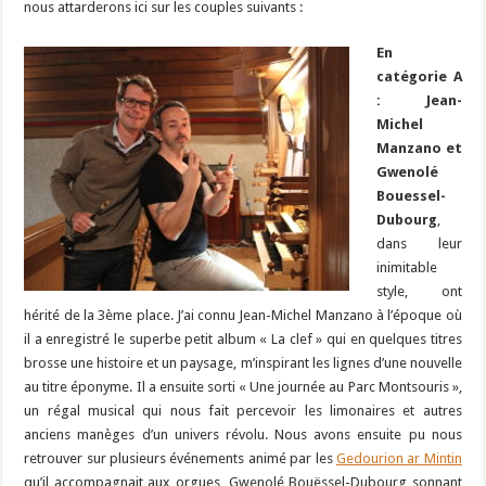
nous attarderons ici sur les couples suivants :
En
catégorie A
: Jean-
Michel
Manzano et
Gwenolé
Bouessel-
Dubourg
,
dans leur
inimitable
style, ont
hérité de la 3ème place. J’ai connu Jean-Michel Manzano à l’époque où
il a enregistré le superbe petit album « La clef » qui en quelques titres
brosse une histoire et un paysage, m’inspirant les lignes d’une nouvelle
au titre éponyme. Il a ensuite sorti « Une journée au Parc Montsouris »,
un régal musical qui nous fait percevoir les limonaires et autres
anciens manèges d’un univers révolu. Nous avons ensuite pu nous
retrouver sur plusieurs événements animé par les
Gedourion ar Mintin
qu’il accompagnait aux orgues, Gwenolé Bouëssel-Dubourg sonnant