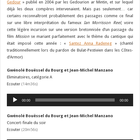
Gedour
» publié en 2004 par les Gedourion ar Mintin, et sur lequel
déjà les deux compères intervenaient. Mais pas seulement… car
certains reconnaîtront probablement des passages comme ce final
sur une libre interprétation du fameux
Ian Morrisson Reel
, voire
cette légère incursion sur une version bretonnisée d’un passage du
film
Mission
se mariant parfaitement avec le thème du cantique qui
était imposé cette année : «
Santez Anna Radeneg
» (chanté
traditionnellement lors du pardon de Bulat-Pestivien dans les Côtes-
d’Armor)
Gwénolé Bouëssel du Bourg et Jean-Michel Manzano
Eliminatoires, catégorie A
Ecouter
(14m36s)
Lecteur
00:00
00:00
audio
Gwénolé Bouëssel du Bourg et Jean-Michel Manzano
Concert-finale du soir
Ecouter
(20m56s)