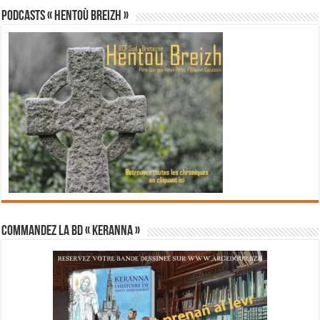
PODCASTS « Hentoù Breizh »
Commandez la BD « Keranna »