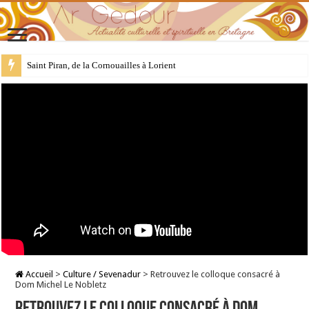
28 juillet : Saint Samson de Dol, père de la Bretagne chrétienne
Accueil
>
Culture / Sevenadur
>
Retrouvez le colloque consacré à
Dom Michel Le Nobletz