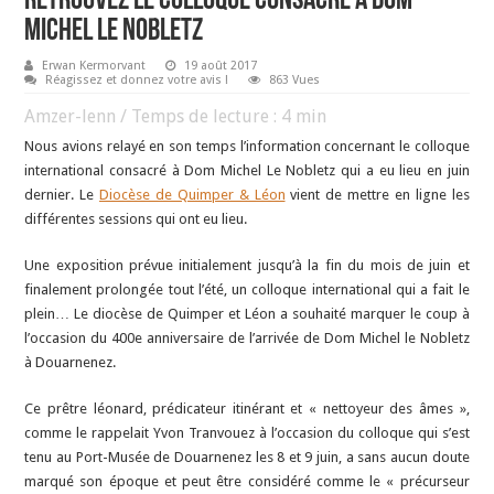
Retrouvez le colloque consacré à Dom
Michel Le Nobletz
Erwan Kermorvant
19 août 2017
Réagissez et donnez votre avis !
863 Vues
Amzer-lenn / Temps de lecture :
4
min
Nous avions relayé en son temps l’information concernant le colloque
international consacré à Dom Michel Le Nobletz qui a eu lieu en juin
dernier. Le
Diocèse de Quimper & Léon
vient de mettre en ligne les
différentes sessions qui ont eu lieu.
Une exposition prévue initialement jusqu’à la fin du mois de juin et
finalement prolongée tout l’été, un colloque international qui a fait le
plein… Le diocèse de Quimper et Léon a souhaité marquer le coup à
l’occasion du 400e anniversaire de l’arrivée de Dom Michel le Nobletz
à Douarnenez.
Ce prêtre léonard, prédicateur itinérant et « nettoyeur des âmes »,
comme le rappelait Yvon Tranvouez à l’occasion du colloque qui s’est
tenu au Port-Musée de Douarnenez les 8 et 9 juin, a sans aucun doute
marqué son époque et peut être considéré comme le « précurseur