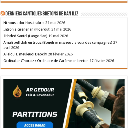
Derniers cantiques bretons de Kan Iliz
Ni hous ador Hosti sakret
31 mai 2026
Intron a Grénenan (Ploërdut)
31 mai 2026
Trinded Santel (Langoëlan)
19 mai 2026
Amañ pell doh en trouz (Bouéh er mæzeù : la voix des campagnes)
27
avril 2026
Allelouia, meuleudi Deoc’h!
28 février 2026
Ordinal ar C’horaiz / Ordinaire de Carême en breton
17 février 2026