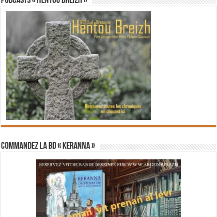
PODCASTS « Hentoù Breizh »
Commandez la BD « Keranna »