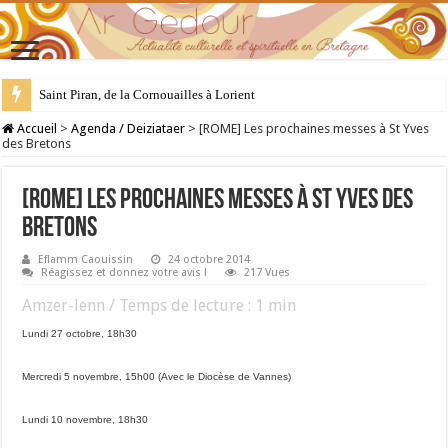
Saint Piran, de la Cornouailles à Lorient
28 juillet : Saint Samson de Dol, père de la Bretagne chrétienne
Accueil
>
Agenda / Deiziataer
>
[ROME] Les prochaines messes à St Yves
des Bretons
[ROME] Les prochaines messes à St Yves des
Bretons
Eflamm Caouissin
24 octobre 2014
Réagissez et donnez votre avis !
217 Vues
Amzer-lenn / Temps de lecture :
1
min
Lundi 27 octobre, 18h30
Mercredi 5 novembre, 15h00 (Avec le Diocèse de Vannes)
Lundi 10 novembre, 18h30