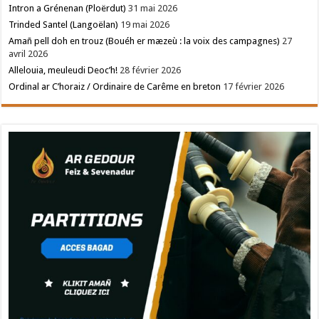
Intron a Grénenan (Ploërdut)
31 mai 2026
Trinded Santel (Langoëlan)
19 mai 2026
Amañ pell doh en trouz (Bouéh er mæzeù : la voix des campagnes)
27
avril 2026
Allelouia, meuleudi Deoc’h!
28 février 2026
Ordinal ar C’horaiz / Ordinaire de Carême en breton
17 février 2026