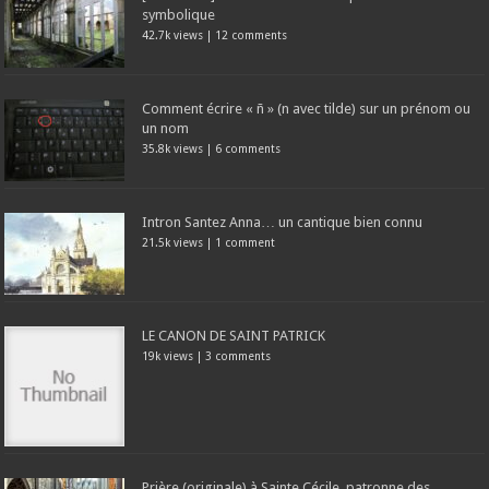
symbolique
42.7k views
|
12 comments
Comment écrire « ñ » (n avec tilde) sur un prénom ou
un nom
35.8k views
|
6 comments
Intron Santez Anna… un cantique bien connu
21.5k views
|
1 comment
LE CANON DE SAINT PATRICK
19k views
|
3 comments
Prière (originale) à Sainte Cécile, patronne des