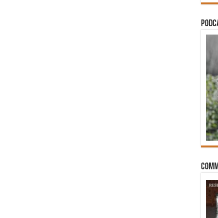
PODCA
Comm