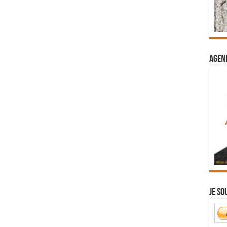
Agend
Je so