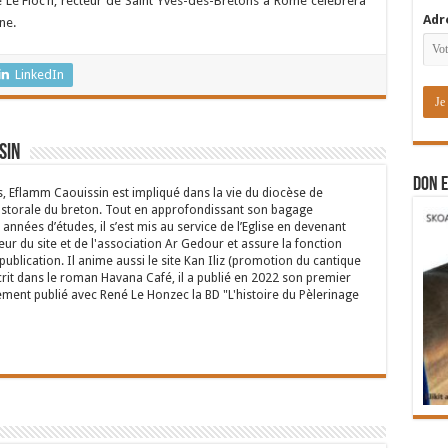
 Le Floc’h, recteur de Saint Yves-des-Bretons à Rome célébrera
Adr
nne.
LinkedIn
sin
DON E
s, Eflamm Caouissin est impliqué dans la vie du diocèse de
astorale du breton. Tout en approfondissant son bagage
années d’études, il s’est mis au service de l’Eglise en devenant
eur du site et de l'association Ar Gedour et assure la fonction
ublication. Il anime aussi le site Kan Iliz (promotion du cantique
crit dans le roman Havana Café, il a publié en 2022 son premier
ent publié avec René Le Honzec la BD "L'histoire du Pèlerinage