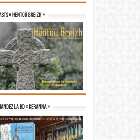
STS « Hentoù Breizh »
andez la BD « Keranna »