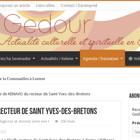
oposez un article
Liens utiles
Contact / Darempred
 Feiz ha Sevenadur
Actualités / Keleier
Agenda / Deiziataer
Vid
de la Cornouailles à Lorient
 de KENAVO du recteur de Saint Yves-des-Bretons
Abon
Rece
recteur de Saint Yves-des-Bretons
Gedo
éagissez et donnez votre avis !
256 Vues
Pré
in