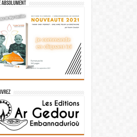
e absolument
uvrez