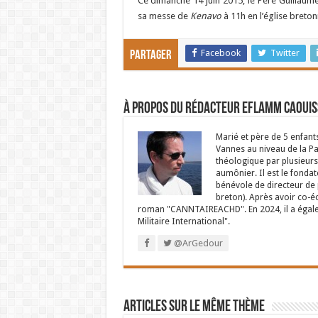
Ce dimanche 14 juin 2015, le Père Guillaume
sa messe de
Kenavo
à 11h en l’église breto
Facebook
Twitter
Partager
À propos du rédacteur Eflamm Caouis
Marié et père de 5 enfant
Vannes au niveau de la P
théologique par plusieurs 
aumônier. Il est le fondat
bénévole de directeur de p
breton). Après avoir co-é
roman "CANNTAIREACHD". En 2024, il a égalem
Militaire International".
@ArGedour
Articles sur le même thème