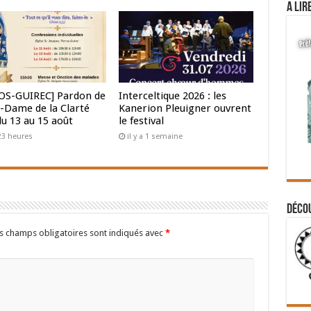
A lir
OS-GUIREC] Pardon de
Interceltique 2026 : les
-Dame de la Clarté
Kanerion Pleuigner ouvrent
du 13 au 15 août
le festival
 23 heures
il y a 1 semaine
Déco
s champs obligatoires sont indiqués avec
*