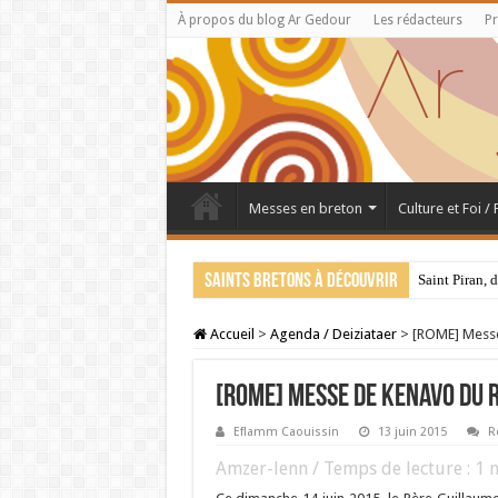
À propos du blog Ar Gedour
Les rédacteurs
Pr
Messes en breton
Culture et Foi /
Saints bretons à découvrir
Saint Piran, 
Accueil
>
Agenda / Deiziataer
>
[ROME] Messe
[ROME] Messe de KENAVO du 
Eflamm Caouissin
13 juin 2015
R
Amzer-lenn / Temps de lecture :
1
m