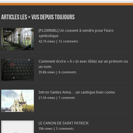
Articles les + vus depuis toujours
[PLOERMEL] Un couvent à vendre pour l’euro
symbolique
42.7k views
|
12 comments
Comment écrire « ñ » (n avec tilde) sur un prénom ou
un nom
35.8k views
|
6 comments
Intron Santez Anna… un cantique bien connu
21.5k views
|
1 comment
LE CANON DE SAINT PATRICK
19k views
|
3 comments