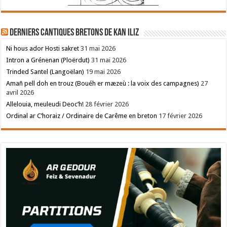
Derniers cantiques bretons de Kan Iliz
Ni hous ador Hosti sakret
31 mai 2026
Intron a Grénenan (Ploërdut)
31 mai 2026
Trinded Santel (Langoëlan)
19 mai 2026
Amañ pell doh en trouz (Bouéh er mæzeù : la voix des campagnes)
27
avril 2026
Allelouia, meuleudi Deoc’h!
28 février 2026
Ordinal ar C’horaiz / Ordinaire de Carême en breton
17 février 2026