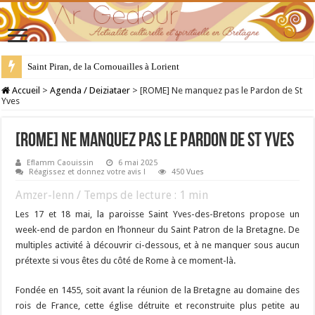
Saint Piran, de la Cornouailles à Lorient
28 juillet : Saint Samson de Dol, père de la Bretagne chrétienne
Accueil
>
Agenda / Deiziataer
>
[ROME] Ne manquez pas le Pardon de St
Yves
[ROME] Ne manquez pas le Pardon de St Yves
Eflamm Caouissin
6 mai 2025
Réagissez et donnez votre avis !
450 Vues
Amzer-lenn / Temps de lecture :
1
min
Les 17 et 18 mai, la paroisse Saint Yves-des-Bretons propose un
week-end de pardon en l’honneur du Saint Patron de la Bretagne. De
multiples activité à découvrir ci-dessous, et à ne manquer sous aucun
prétexte si vous êtes du côté de Rome à ce moment-là.
Fondée en 1455, soit avant la réunion de la Bretagne au domaine des
rois de France, cette église détruite et reconstruite plus petite au