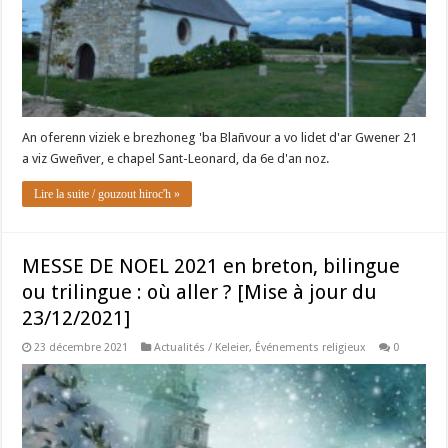
An oferenn viziek e brezhoneg 'ba Blañvour a vo lidet d'ar Gwener 21
a viz Gweñver, e chapel Sant-Leonard, da 6e d'an noz.
Lire la suite / gouzout hiroc'h »
MESSE DE NOEL 2021 en breton, bilingue
ou trilingue : où aller ? [Mise à jour du
23/12/2021]
23 décembre 2021
Actualités / Keleier
,
Événements religieux
0