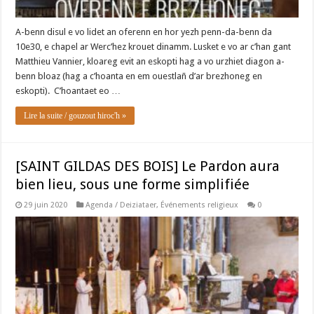
A-benn disul e vo lidet an oferenn en hor yezh penn-da-benn da
10e30, e chapel ar Werc’hez krouet dinamm. Lusket e vo ar c’han gant
Matthieu Vannier, kloareg evit an eskopti hag a vo urzhiet diagon a-
benn bloaz (hag a c’hoanta en em ouestlañ d’ar brezhoneg en
eskopti). C’hoantaet eo …
Lire la suite / gouzout hiroc'h »
[SAINT GILDAS DES BOIS] Le Pardon aura
bien lieu, sous une forme simplifiée
29 juin 2020
Agenda / Deiziataer
,
Événements religieux
0