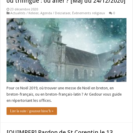
ou trilingue : où aller ? [MàJ du 24/12/2020]
23 décembre 2020
Actualités / Keleier
,
Agenda / Deiziataer
,
Événements religieux
0
Pour ce Noël 2019, où trouver une messe de Noël en breton, en
breton-français, ou en breton-français-latin ? Ar Gedour vous guide
en répertoriant les offices.
Lire la suite / gouzout hiroc'h »
[QUIMPER] Pardon de St Corentin le 13