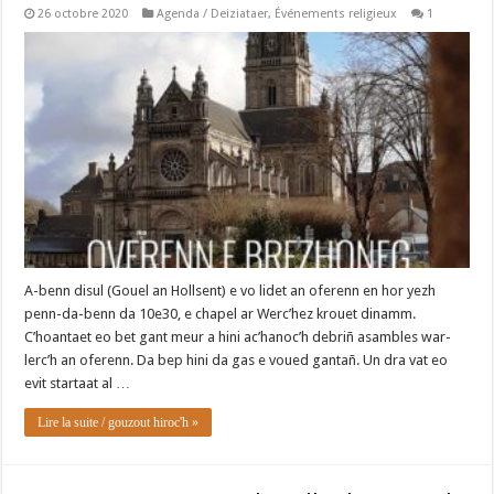
26 octobre 2020
Agenda / Deiziataer
,
Événements religieux
1
A-benn disul (Gouel an Hollsent) e vo lidet an oferenn en hor yezh
penn-da-benn da 10e30, e chapel ar Werc’hez krouet dinamm.
C’hoantaet eo bet gant meur a hini ac’hanoc’h debriñ asambles war-
lerc’h an oferenn. Da bep hini da gas e voued gantañ. Un dra vat eo
evit startaat al …
Lire la suite / gouzout hiroc'h »