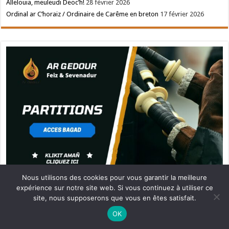
Allelouia, meuleudi Deoc’h!
28 février 2026
Ordinal ar C’horaiz / Ordinaire de Carême en breton
17 février 2026
Nous utilisons des cookies pour vous garantir la meilleure
expérience sur notre site web. Si vous continuez à utiliser ce
site, nous supposerons que vous en êtes satisfait.
Ne manquez pas la nouveauté de Bernard Rio "LA REVOLUTION DES
OK
OMBRES".
CLIQUEZ ICI POUR EN SAVOIR PLUS
ou
Ignorer
Partenaire Ar Gedour