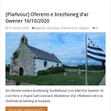
[Plañvour] Oferenn e brezhoneg d’ar
Gwener 16/10/2020
12 octobre 2020
Agenda / Deiziataer
,
Événements religieux
0
An oferenn viziek e brezhoneg 'ba Blañvour a vo lidet d'ar Gwener 16
a viz Here, e chapel Sant-Leonard. Abalamour d'ar c’hleñved-red e vo
cheñchet un tammig ar boazioù.
Lire la suite / gouzout hiroc'h »