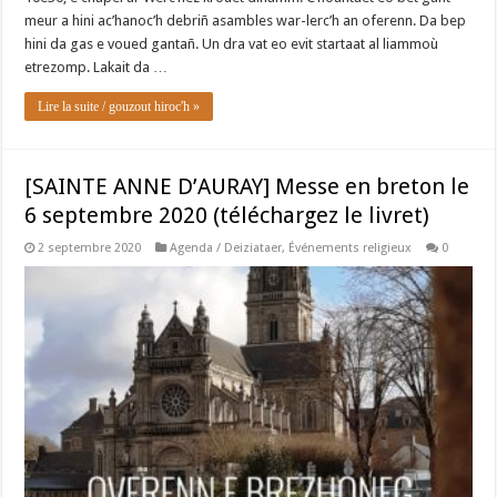
meur a hini ac’hanoc’h debriñ asambles war-lerc’h an oferenn. Da bep
hini da gas e voued gantañ. Un dra vat eo evit startaat al liammoù
etrezomp. Lakait da …
Lire la suite / gouzout hiroc'h »
[SAINTE ANNE D’AURAY] Messe en breton le
6 septembre 2020 (téléchargez le livret)
2 septembre 2020
Agenda / Deiziataer
,
Événements religieux
0