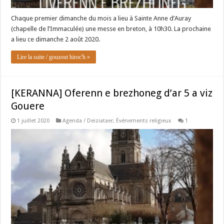
Chaque premier dimanche du mois a lieu à Sainte Anne d’Auray
(chapelle de l’Immaculée) une messe en breton, à 10h30. La prochaine
a lieu ce dimanche 2 août 2020.
Lire la suite / gouzout hiroc'h »
[KERANNA] Oferenn e brezhoneg d’ar 5 a viz
Gouere
1 juillet 2020
Agenda / Deiziataer
,
Événements religieux
1