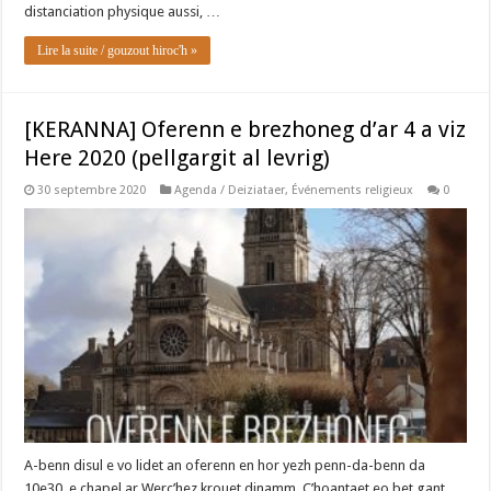
distanciation physique aussi, …
Lire la suite / gouzout hiroc'h »
[KERANNA] Oferenn e brezhoneg d’ar 4 a viz
Here 2020 (pellgargit al levrig)
30 septembre 2020
Agenda / Deiziataer
,
Événements religieux
0
A-benn disul e vo lidet an oferenn en hor yezh penn-da-benn da
10e30, e chapel ar Werc’hez krouet dinamm. C’hoantaet eo bet gant