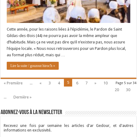
Cette année, pour les raisons liées à l’épidémie, le Pardon de Saint
Gildas-des-Bois (44) ne pourra pas avoir la même ampleur que
d’habitude. Mais ça ne veut pas dire qu’il n’existera pas, nous assure
l’équipe locale. « Nous nous retrouverons pour un Pardon plus local,
au format plus réduit, mais qui …
Lire la suite / gouzout hiroc'h »
5
« Première
...
«
3
4
6
7
»
10
Page 5 sur 34
20
30
...
Dernière »
Abonnez-vous à la newsletter
Recevez une fois par semaine les articles d'ar Gedour, et d'autres
informations en exclusivité.