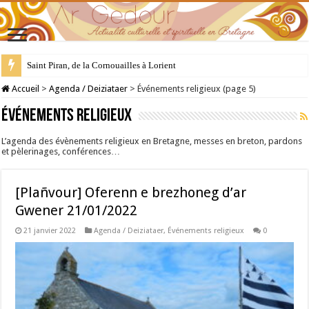
28 juillet : Saint Samson de Dol, père de la Bretagne chrétienne
Accueil
>
Agenda / Deiziataer
>
Événements religieux (page 5)
Événements religieux
L’agenda des évènements religieux en Bretagne, messes en breton, pardons
et pèlerinages, conférences…
[Plañvour] Oferenn e brezhoneg d’ar
Gwener 21/01/2022
21 janvier 2022
Agenda / Deiziataer
,
Événements religieux
0