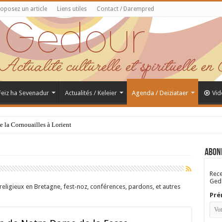
oposez un article
Liens utiles
Contact / Darempred
 Feiz ha Sevenadur
Actualités / Keleier
Agenda / Deiziataer
Vid
de la Cornouailles à Lorient
Abon
Rece
Gedo
religieux en Bretagne, fest-noz, conférences, pardons, et autres
Pré