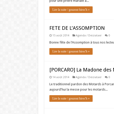
pour une prière mariale à...
Lire la suite / gouzout hiroc'h »
FETE DE L’ASSOMPTION
15 août 2014
Agenda / Deiziataer
0
Bonne fête de l'Assomption à tous nos lecteu
Lire la suite / gouzout hiroc'h »
[PORCARO] La Madone des Mo
14 août 2014
Agenda / Deiziataer
0
Le traditionnel pardon des Motards à Porcaro
aujourd'hui la messe pour les motards...
Lire la suite / gouzout hiroc'h »