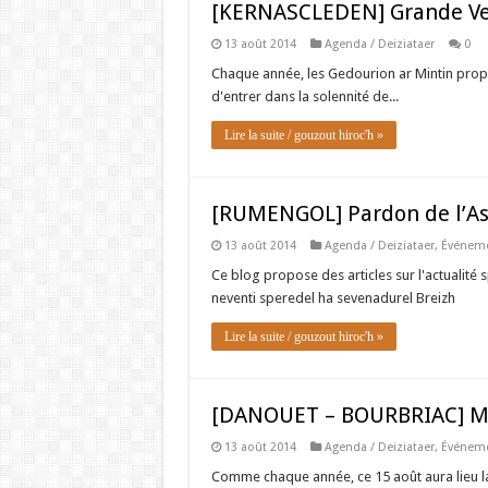
[KERNASCLEDEN] Grande Vei
13 août 2014
Agenda / Deiziataer
0
Chaque année, les Gedourion ar Mintin propos
d'entrer dans la solennité de...
Lire la suite / gouzout hiroc'h »
[RUMENGOL] Pardon de l’Ass
13 août 2014
Agenda / Deiziataer
,
Événeme
Ce blog propose des articles sur l'actualité s
neventi speredel ha sevenadurel Breizh
Lire la suite / gouzout hiroc'h »
[DANOUET – BOURBRIAC] Mes
13 août 2014
Agenda / Deiziataer
,
Événeme
Comme chaque année, ce 15 août aura lieu l