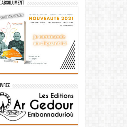
e absolument
uvrez