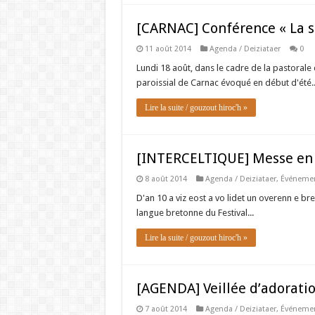
[CARNAC] Conférence « La st
11 août 2014
Agenda / Deiziataer
0
Lundi 18 août, dans le cadre de la pastorale
paroissial de Carnac évoqué en début d'été..
Lire la suite / gouzout hiroc'h »
[INTERCELTIQUE] Messe en 
8 août 2014
Agenda / Deiziataer
,
Événemen
D'an 10 a viz eost a vo lidet un overenn e br
langue bretonne du Festival...
Lire la suite / gouzout hiroc'h »
[AGENDA] Veillée d’adoratio
7 août 2014
Agenda / Deiziataer
,
Événemen