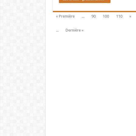
« Première
...
90
100
110
«
...
Dernière »