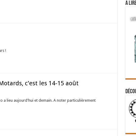
A lir
rs !
tards, c’est les 14-15 août
Déco
 a lieu aujourd'hui et demain. A noter particulièrement