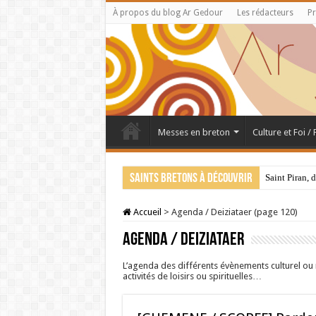
À propos du blog Ar Gedour
Les rédacteurs
Pr
Messes en breton
Culture et Foi /
Saints bretons à découvrir
Saint Piran, 
Accueil
>
Agenda / Deiziataer (page 120)
Agenda / Deiziataer
L’agenda des différents évènements culturel ou 
activités de loisirs ou spirituelles…