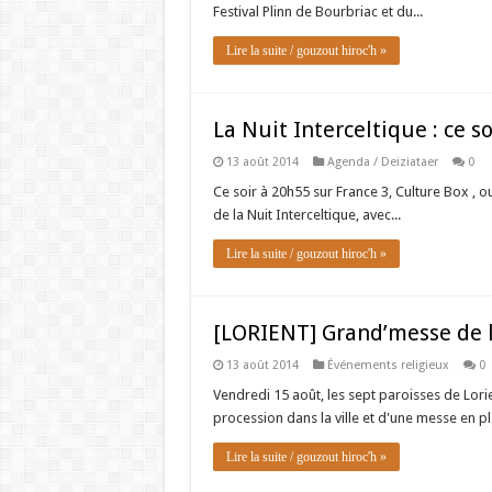
Festival Plinn de Bourbriac et du...
Lire la suite / gouzout hiroc'h »
La Nuit Interceltique : ce 
13 août 2014
Agenda / Deiziataer
0
Ce soir à 20h55 sur France 3, Culture Box , o
de la Nuit Interceltique, avec...
Lire la suite / gouzout hiroc'h »
[LORIENT] Grand’messe de l
13 août 2014
Événements religieux
0
Vendredi 15 août, les sept paroisses de Lori
procession dans la ville et d'une messe en ple
Lire la suite / gouzout hiroc'h »