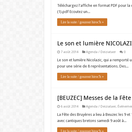
Téléchargez l'affiche en format PDF pour la d
(1).pdf Ecoutez un...
Lire la suite / gouzout hiroc'h »
Le son et lumière NICOLAZIC
7 août 2014
Agenda / Deiziataer
0
Le son et lumière Nicolazic, qui a remporté u
pour une série de 8 représentations. Des...
Lire la suite / gouzout hiroc'h »
[BEUZEC] Messes de la Fêt
6 août 2014
Agenda / Deiziataer
,
Événemen
La Fête des Bruyères a lieu à Beuzec les 9 e
avec cantiques bretons samedi 9 août à...
Lire la suite / gouzout hiroc'h »