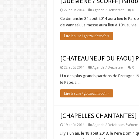
[GUEMENE / SCORFF] Pardon
22 août 2014
Agenda / Deiziataer
0
Ce dimanche 24 août 2014 aura lieu le Pard
de Vannes). La messe aura lieu à 10h, suivie..
Lire la suite / gouzout hiroc'h »
[CHATEAUNEUF DU FAOU] Pa
22 août 2014
Agenda / Deiziataer
0
U n des plus grands pardons de Bretagne, N
le Pape. Il...
Lire la suite / gouzout hiroc'h »
[CHAPELLES CHANTANTES] Pr
19 août 2014
Agenda / Deiziataer
,
Événeme
Il y a un an, le 18 aout 2013, le Père Domini