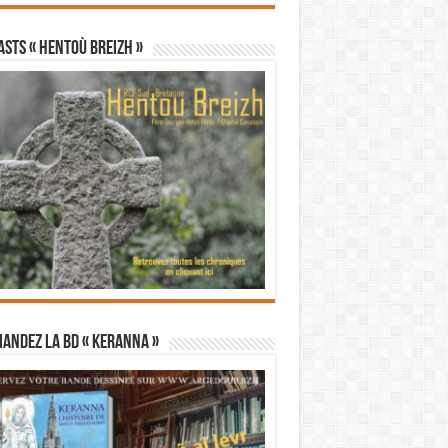
STS « Hentoù Breizh »
andez la BD « Keranna »