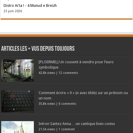
Distro Ai'ta ! - 4 Munud e Breizh
23 juin 2026
Articles les + vus depuis toujours
[PLOERMEL] Un couvent à vendre pour l’euro
symbolique
42.8k views
|
12 comments
Comment écrire « ñ » (n avec tilde) sur un prénom ou
un nom
35.8k views
|
6 comments
Intron Santez Anna… un cantique bien connu
21.5k views
|
1 comment