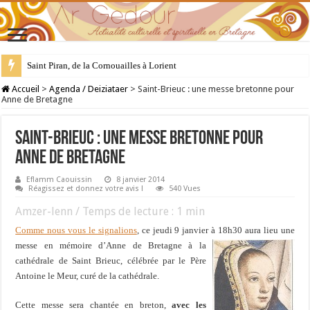
Saint Piran, de la Cornouailles à Lorient
28 juillet : Saint Samson de Dol, père de la Bretagne chrétienne
Accueil
>
Agenda / Deiziataer
>
Saint-Brieuc : une messe bretonne pour
Anne de Bretagne
Saint-Brieuc : une messe bretonne pour
Anne de Bretagne
Eflamm Caouissin
8 janvier 2014
Réagissez et donnez votre avis !
540 Vues
Amzer-lenn / Temps de lecture :
1
min
Comme nous vous le signalions
, ce jeudi 9 janvier à 18h30 aura lieu une
messe en mémoire d’Anne de Bretagne à la
cathédrale de Saint Brieuc, célébrée par le Père
Antoine le Meur, curé de la cathédrale.
Cette messe sera chantée en breton,
avec les