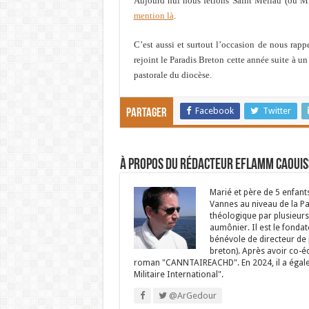
Aujourd’hui nous fêtions Saint Méliau (ou M
mention là
.
C’est aussi et surtout l’occasion de nous rap
rejoint le Paradis Breton cette année suite à un
pastorale du diocèse.
Facebook
Twitter
Partager
À propos du rédacteur Eflamm Caouis
Marié et père de 5 enfant
Vannes au niveau de la P
théologique par plusieurs 
aumônier. Il est le fondat
bénévole de directeur de p
breton). Après avoir co-é
roman "CANNTAIREACHD". En 2024, il a égalem
Militaire International".
@ArGedour