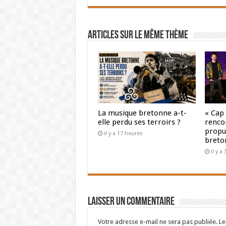
Articles sur le même thème
La musique bretonne a-t-
« Cap
elle perdu ses terroirs ?
renco
propul
il y a 17 heures
breto
il y a
Laisser un commentaire
Votre adresse e-mail ne sera pas publiée.
Le