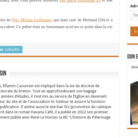
iliau), dont vous pouvez retrouver
une partie historique ici
et une
Adr
peler du
Père Méliau Guillaume
, qui était curé de Melrand (56) et a
 accident. Ce prêtre était un bretonnant actif sur ce point dans la vie
LinkedIn
DON E
sin
s, Eflamm Caouissin est impliqué dans la vie du diocèse de
astorale du breton. Tout en approfondissant son bagage
années d’études, il s’est mis au service de l’Eglise en devenant
eur du site et de l'association Ar Gedour et assure la fonction
ublication. Il anime aussi le site Kan Iliz (promotion du cantique
crit dans le roman Havana Café, il a publié en 2022 son premier
ent publié avec René Le Honzec la BD "L'histoire du Pèlerinage