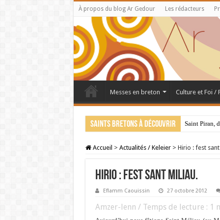
À propos du blog Ar Gedour
Les rédacteurs
Pr
Messes en breton
Culture et Foi /
Saints bretons à découvrir
Saint Piran, 
Accueil
>
Actualités / Keleier
>
Hirio : fest sant
Hirio : fest sant Miliau.
Eflamm Caouissin
27 octobre 2012
Amzer-lenn / Temps de lecture :
1
m