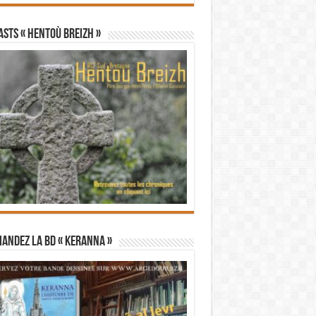
STS « Hentoù Breizh »
andez la BD « Keranna »