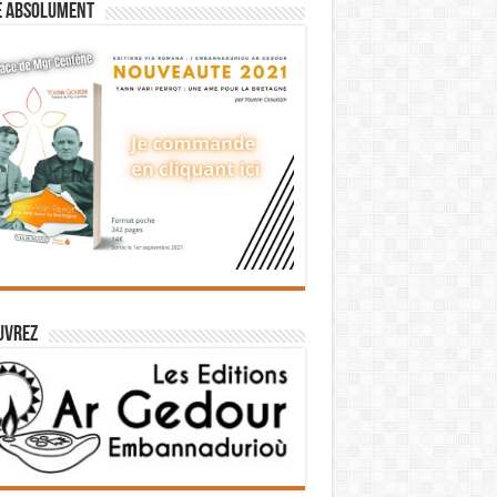
e absolument
uvrez