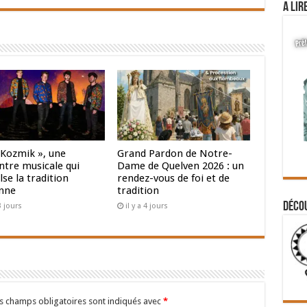
A lir
 Kozmik », une
Grand Pardon de Notre-
ntre musicale qui
Dame de Quelven 2026 : un
se la tradition
rendez-vous de foi et de
nne
tradition
Déco
 3 jours
il y a 4 jours
s champs obligatoires sont indiqués avec
*