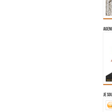
Agend
Je so