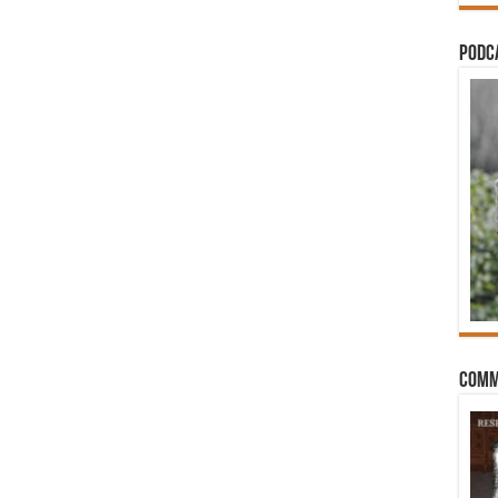
PODCA
Comm