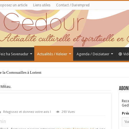
oposez un article
Liens utiles
Contact / Darempred
 Feiz ha Sevenadur
Actualités / Keleier
Agenda / Deiziataer
Vid
de la Cornouailles à Lorient
 Miliau.
Abon
Rece
Gedo
Réagissez et donnez votre avis !
293 Vues
Pré
in