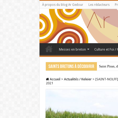
À propos du blog Ar Gedour
Les rédacteurs
Pr
Messes en breton
Culture et Foi /
Saints bretons à découvrir
Saint Piran, 
Accueil
>
Actualités / Keleier
>
[SAINT-NOLFF] «
2021