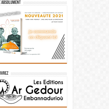
e absolument
uvrez