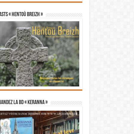
STS « Hentoù Breizh »
andez la BD « Keranna »