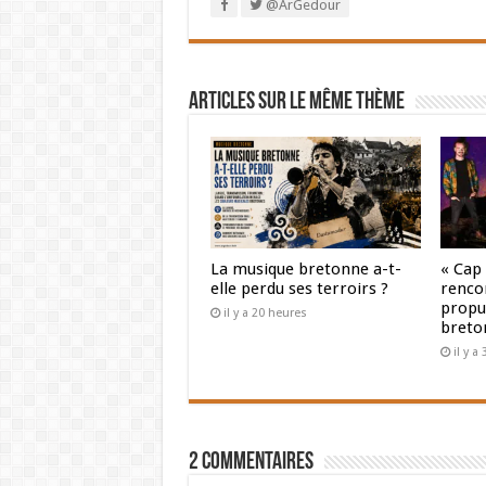
@ArGedour
Articles sur le même thème
La musique bretonne a-t-
« Cap
elle perdu ses terroirs ?
renco
propul
il y a 20 heures
breto
il y a
2 Commentaires