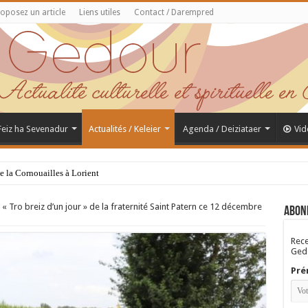
oposez un article
Liens utiles
Contact / Darempred
 Feiz ha Sevenadur
Actualités / Keleier
Agenda / Deiziataer
Vid
de la Cornouailles à Lorient
 Tro breiz d’un jour » de la fraternité Saint Patern ce 12 décembre
Abon
Rece
Gedo
Pré