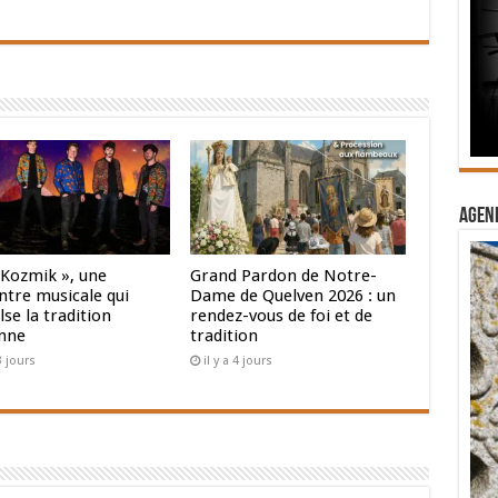
Agend
 Kozmik », une
Grand Pardon de Notre-
ntre musicale qui
Dame de Quelven 2026 : un
se la tradition
rendez-vous de foi et de
nne
tradition
 3 jours
il y a 4 jours