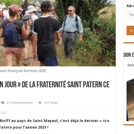
Adr
DON E
Jean-François Kermen (DR)
un jour » de la fraternité Saint Patern ce
2 Commentaires
131 Vues
in
 Nolff au pays de Saint Mayeul,
c’est déjà le dernier « tro
 Patern pour l’année 2021 !