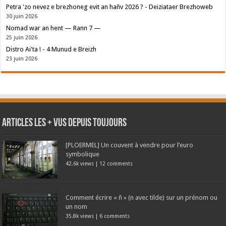
Petra 'zo nevez e brezhoneg evit an hañv 2026 ? - Deiziataer Brezhoweb
30 juin 2026
Nomad war an hent — Rann 7 —
25 juin 2026
Distro Ai'ta ! - 4 Munud e Breizh
23 juin 2026
Articles les + vus depuis toujours
[PLOERMEL] Un couvent à vendre pour l’euro
symbolique
42.6k views
|
12 comments
Comment écrire « ñ » (n avec tilde) sur un prénom ou
un nom
35.8k views
|
6 comments