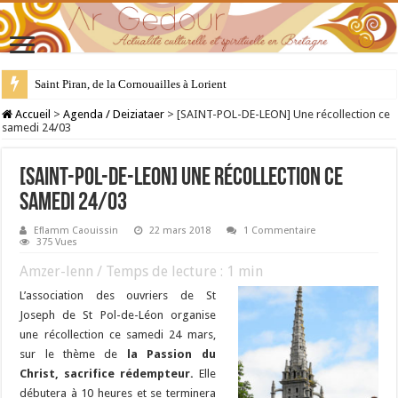
Saint Piran, de la Cornouailles à Lorient
28 juillet : Saint Samson de Dol, père de la Bretagne chrétienne
Accueil
>
Agenda / Deiziataer
>
[SAINT-POL-DE-LEON] Une récollection ce
samedi 24/03
[SAINT-POL-DE-LEON] Une récollection ce
samedi 24/03
Eflamm Caouissin
22 mars 2018
1 Commentaire
375 Vues
Amzer-lenn / Temps de lecture :
1
min
L’association des ouvriers de St
Joseph de St Pol-de-Léon organise
une récollection ce samedi 24 mars,
sur le thème de
la Passion du
Christ, sacrifice rédempteur.
Elle
débutera à 10 heures et se terminera