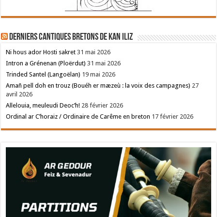
Derniers cantiques bretons de Kan Iliz
Ni hous ador Hosti sakret
31 mai 2026
Intron a Grénenan (Ploërdut)
31 mai 2026
Trinded Santel (Langoëlan)
19 mai 2026
Amañ pell doh en trouz (Bouéh er mæzeù : la voix des campagnes)
27
avril 2026
Allelouia, meuleudi Deoc’h!
28 février 2026
Ordinal ar C’horaiz / Ordinaire de Carême en breton
17 février 2026