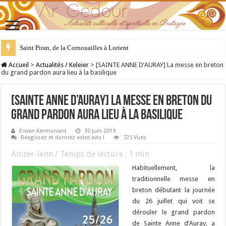
Saint Piran, de la Cornouailles à Lorient
28 juillet : Saint Samson de Dol, père de la Bretagne chrétienne
Accueil
>
Actualités / Keleier
>
[SAINTE ANNE D’AURAY] La messe en breton
du grand pardon aura lieu à la basilique
[SAINTE ANNE D’AURAY] La messe en breton du
grand pardon aura lieu à la basilique
Erwan Kermorvant
30 juin 2019
Réagissez et donnez votre avis !
725 Vues
Amzer-lenn / Temps de lecture :
1
min
Habituellement, la
traditionnelle messe en
breton débutant la journée
du 26 juillet qui voit se
dérouler le grand pardon
de Sainte Anne d’Auray, a