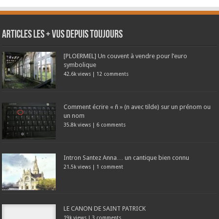
Articles les + vus depuis toujours
[PLOERMEL] Un couvent à vendre pour l’euro
symbolique
42.6k views
|
12 comments
Comment écrire « ñ » (n avec tilde) sur un prénom ou
un nom
35.8k views
|
6 comments
Intron Santez Anna… un cantique bien connu
21.5k views
|
1 comment
LE CANON DE SAINT PATRICK
19k views
|
3 comments