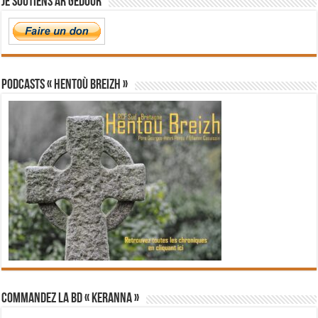
Je soutiens Ar Gedour
PODCASTS « Hentoù Breizh »
Commandez la BD « Keranna »