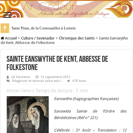
28 juillet : Saint Samson de Dol, père de la Bretagne chrétienne
Accueil
>
Culture / Sevenadur
>
Chronique des Saints
>
Sainte Eanswythe
de Kent, Abbesse de Folkestone
Sainte Eanswythe de Kent, Abbesse de
Folkestone
GF Hacherez
12 septembre 2015
Réagissez et donnez votre avis !
676 Vues
Amzer-lenn / Temps de lecture :
3
min
Eanswithe (hagiographies françaises)
Eanswida Sainte de l’Ordre des
Bénédictines (Réf n° 221)
Célébrée : 31 Août – Translation : 12