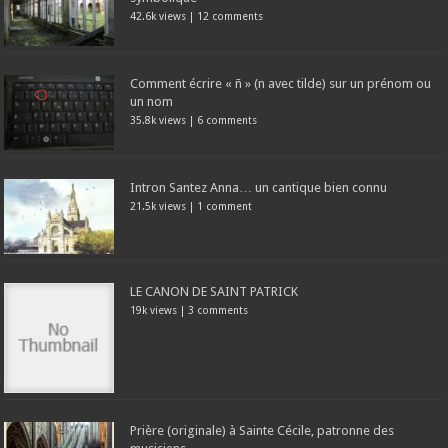
42.6k views
|
12 comments
Comment écrire « ñ » (n avec tilde) sur un prénom ou
un nom
35.8k views
|
6 comments
Intron Santez Anna… un cantique bien connu
21.5k views
|
1 comment
LE CANON DE SAINT PATRICK
19k views
|
3 comments
Prière (originale) à Sainte Cécile, patronne des