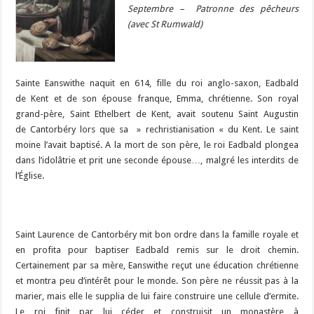
Septembre –
Patronne des pêcheurs
(avec St Rumwald)
Sainte Eanswithe naquit en 614, fille du roi anglo-saxon, Eadbald
de Kent et de son épouse franque, Emma, chrétienne. Son royal
grand-père, Saint Ethelbert de Kent, avait soutenu Saint Augustin
de Cantorbéry lors que sa » rechristianisation « du Kent. Le saint
moine l’avait baptisé. A la mort de son père, le roi Eadbald plongea
dans l’idolâtrie et prit une seconde épouse…, malgré les interdits de
l’Église.
Saint Laurence de Cantorbéry mit bon ordre dans la famille royale et
en profita pour baptiser Eadbald remis sur le droit chemin.
Certainement par sa mère, Eanswithe reçut une éducation chrétienne
et montra peu d’intérêt pour le monde. Son père ne réussit pas à la
marier, mais elle le supplia de lui faire construire une cellule d’ermite.
Le roi finit par lui céder et construisit un monastère à