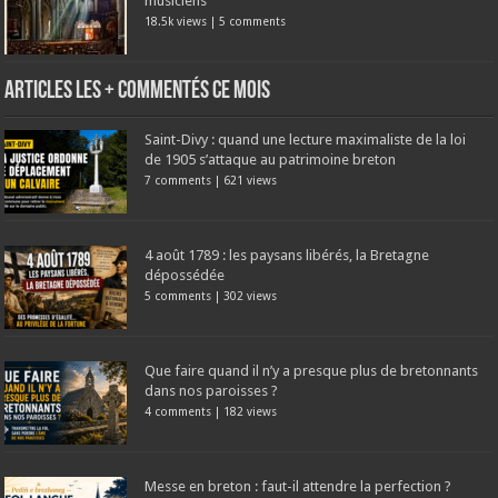
musiciens
18.5k views
|
5 comments
Articles les + commentés ce mois
Saint-Divy : quand une lecture maximaliste de la loi
de 1905 s’attaque au patrimoine breton
7 comments
|
621 views
4 août 1789 : les paysans libérés, la Bretagne
dépossédée
5 comments
|
302 views
Que faire quand il n’y a presque plus de bretonnants
dans nos paroisses ?
4 comments
|
182 views
Messe en breton : faut-il attendre la perfection ?