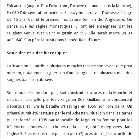
Folcanstan (aujourd’hui Folkestone, l’arrivée du tunnel sous la Manche),
En 630 l’abbaye fut terminée et Eanswythe en devint l’abbesse à l’age
de 16 ans. Ce fut le premier monastère féminin de l’Angleterre. On
pense que les règles monastiques lui ont été enseignées par les
religieux venus avec Saint Augustin en 597. Elle serait morte un 31
août 640. Son père la suivit dans l’année. Rien d’autre.
Son culte et suite historique :
La Tradition lui attribue plusieurs miracles tant de son vivant que post
mortem, notamment la guérison d’un aveugle et de plusieurs malades
soignés dans son abbaye.
Son monastère ne dura pas, soit construit trop près de la Manche et
s’écroula, soit pillé par les vikings en 867. Guillaume le conquérant
débarqua et livra la bataille d’Hastings en 1066 non loin de là. Un
prieuré aurait été restauré par le roi Athestan, plus loin dans les terres
puis refondé en 1095 par Muneville de Nigel et sa femme pour les
bénédictines noires. Les reliques de la sainte, ont été déposées dans
l’église St Pierre construite par son père (?) près de l’église actuelle de