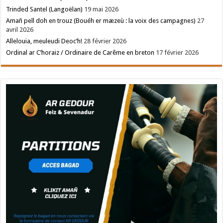
Trinded Santel (Langoëlan)
19 mai 2026
Amañ pell doh en trouz (Bouéh er mæzeù : la voix des campagnes)
27
avril 2026
Allelouia, meuleudi Deoc’h!
28 février 2026
Ordinal ar C’horaiz / Ordinaire de Carême en breton
17 février 2026