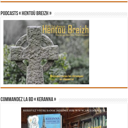
PODCASTS « Hentoù Breizh »
Commandez la BD « Keranna »