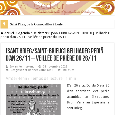
Saint Piran, de la Cornouailles à Lorient
28 juillet : Saint Samson de Dol, père de la Bretagne chrétienne
Accueil
>
Agenda / Deiziataer
>
[SANT BRIEG/SAINT-BRIEUC] Beilhadeg
pediñ d’an 26/11 – veillée de prière du 26/11
[SANT BRIEG/SAINT-BRIEUC] Beilhadeg pediñ
d’an 26/11 – veillée de prière du 26/11
Erwan Kermorvant
24 novembre 2022
Réagissez et donnez votre avis !
306 Vues
Amzer-lenn / Temps de lecture :
1
min
D’ar 26 a viz Du da 5 eur 30
d’an abardaez, evit pediñ
asambles en Iliz-rouanez
Itron Varia an Esperañs e
sant Brieg.