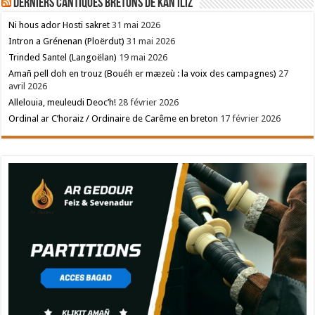
Derniers cantiques bretons de Kan Iliz
Ni hous ador Hosti sakret
31 mai 2026
Intron a Grénenan (Ploërdut)
31 mai 2026
Trinded Santel (Langoëlan)
19 mai 2026
Amañ pell doh en trouz (Bouéh er mæzeù : la voix des campagnes)
27
avril 2026
Allelouia, meuleudi Deoc’h!
28 février 2026
Ordinal ar C’horaiz / Ordinaire de Carême en breton
17 février 2026