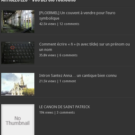
[PLOERMEL] Un couvent à vendre pour l’euro
symbolique
42.5k views
|
12 comments
Comment écrire « ñ » (n avec tilde) sur un prénom ou
un nom
35.8k views
|
6 comments
Intron Santez Anna… un cantique bien connu
21.5k views
|
1 comment
LE CANON DE SAINT PATRICK
19k views
|
3 comments