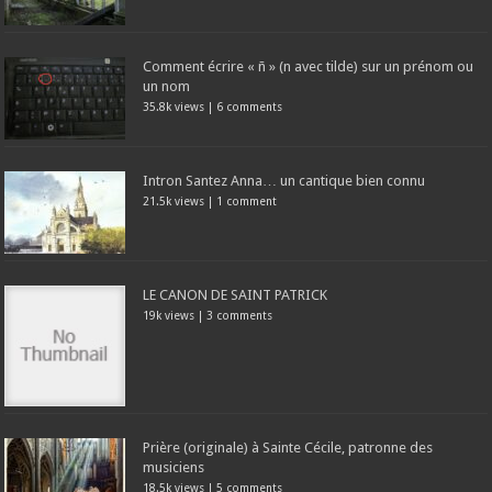
Comment écrire « ñ » (n avec tilde) sur un prénom ou
un nom
35.8k views
|
6 comments
Intron Santez Anna… un cantique bien connu
21.5k views
|
1 comment
LE CANON DE SAINT PATRICK
19k views
|
3 comments
Prière (originale) à Sainte Cécile, patronne des
musiciens
18.5k views
|
5 comments