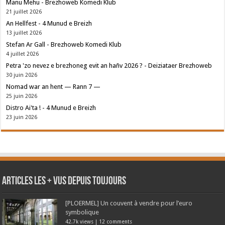
Manu Mehu - Brezhoweb Komedi Klub
21 juillet 2026
An Hellfest - 4 Munud e Breizh
13 juillet 2026
Stefan Ar Gall - Brezhoweb Komedi Klub
4 juillet 2026
Petra 'zo nevez e brezhoneg evit an hañv 2026 ? - Deiziataer Brezhoweb
30 juin 2026
Nomad war an hent — Rann 7 —
25 juin 2026
Distro Ai'ta ! - 4 Munud e Breizh
23 juin 2026
Articles les + vus depuis toujours
[PLOERMEL] Un couvent à vendre pour l’euro
symbolique
42.7k views
|
12 comments