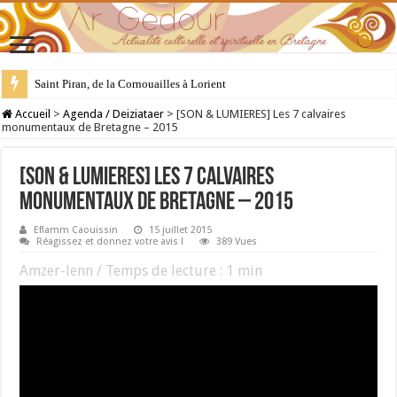
28 juillet : Saint Samson de Dol, père de la Bretagne chrétienne
Accueil
>
Agenda / Deiziataer
>
[SON & LUMIERES] Les 7 calvaires
monumentaux de Bretagne – 2015
[SON & LUMIERES] Les 7 calvaires
monumentaux de Bretagne – 2015
Eflamm Caouissin
15 juillet 2015
Réagissez et donnez votre avis !
389 Vues
Amzer-lenn / Temps de lecture :
1
min