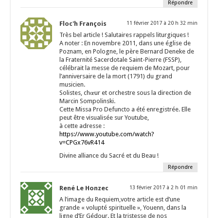
Répondre
Floc'h François
11 février 2017 à 20 h 32 min
Très bel article ! Salutaires rappels liturgiques !
A noter : En novembre 2011, dans une église de
Poznam, en Pologne, le père Bernard Deneke de
la Fraternité Sacerdotale Saint-Pierre (FSSP),
célébrait la messe de requiem de Mozart, pour
l’anniversaire de la mort (1791) du grand
musicien.
Solistes, chœur et orchestre sous la direction de
Marcin Sompolinski.
Cette Missa Pro Defuncto a été enregistrée. Elle
peut être visualisée sur Youtube,
à cette adresse :
https://www.youtube.com/watch?
v=CPGx76vR414
Divine alliance du Sacré et du Beau !
Répondre
René Le Honzec
13 février 2017 à 2 h 01 min
A l’image du Requiem,votre article est d’une
grande « volupté spirituelle », Youenn, dans la
ligne d’Er Gédour. Et la tristesse de nos