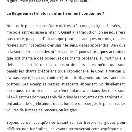
l’Eglise : n’est pas Mozart, Verdi et Fauré qui veut …
Le Requiem est-il alors définitivement condamné ?
Nous ne le pensons pas. Outre qu’il est très court, six lignes bissées, sa
mélodie est très aisée à retenir. Quant à la traduction, on ne nous fera
pas croire, pas plus d’ailleurs que pour les cantiques bretons, que les
fidèles sont incapables d’en saisir le sens, de les apprendre. Bien que
cela soit interdit, bien des prêtres et des équipes liturgiques acceptent
que soit chanté à des obsèques des chants profanes, au motif que le
défunt aimait telle ou telle chanson de stars, alors même que sont
bannis les chants grégoriens (que rappelons-le, le Concile Vatican II
n’a pas rejeté, bien au contraire) dont le
Requiem
ou nos cantiques
bretons. Les exemples passés et récents abondent. Spirituellement,
mais aussi culturellement -car n’en déplaise à certains, les deux sont
liés – il est très dommageable de priver les croyants de tels trésors qui
ont autant de significations que la lumière des cierges, le parfum et les
volutes de fumées de l’encens, ou les glas.
Soyons convaincus qu’en se basant sur ces trésors liturgiques pour
célébrer nos funérailles, les vivants retrouveront cette espérance qui