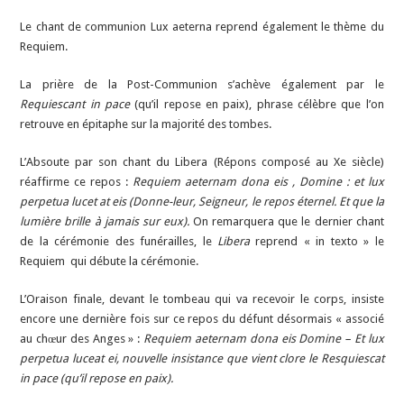
Le chant de communion Lux aeterna reprend également le thème du
Requiem.
La prière de la Post-Communion s’achève également par le
Requiescant in pace
(qu’il repose en paix), phrase célèbre que l’on
retrouve en épitaphe sur la majorité des tombes.
L’Absoute par son chant du Libera (Répons composé au Xe siècle)
réaffirme ce repos :
Requiem aeternam dona eis , Domine : et lux
perpetua lucet at eis (Donne-leur, Seigneur, le repos éternel. Et que la
lumière brille à jamais sur eux).
On remarquera que le dernier chant
de la cérémonie des funérailles, le
Libera
reprend « in texto » le
Requiem qui débute la cérémonie.
L’Oraison finale, devant le tombeau qui va recevoir le corps, insiste
encore une dernière fois sur ce repos du défunt désormais « associé
au chœur des Anges » :
Requiem aeternam dona eis Domine – Et lux
perpetua luceat ei, nouvelle insistance que vient clore le Resquiescat
in pace (qu’il repose en paix).