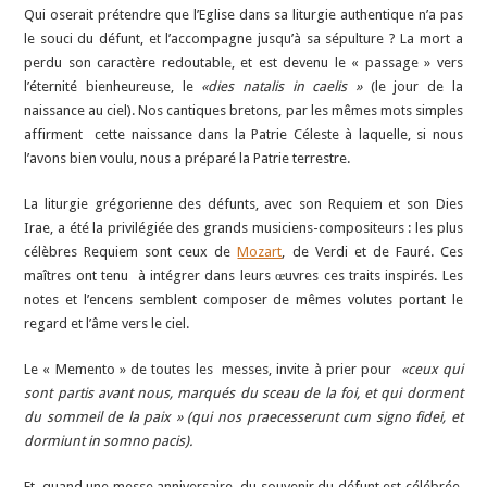
Qui oserait prétendre que l’Eglise dans sa liturgie authentique n’a pas
le souci du défunt, et l’accompagne jusqu’à sa sépulture ? La mort a
perdu son caractère redoutable, et est devenu le « passage » vers
l’éternité bienheureuse, le
«dies natalis in caelis »
(le jour de la
naissance au ciel). Nos cantiques bretons, par les mêmes mots simples
affirment cette naissance dans la Patrie Céleste à laquelle, si nous
l’avons bien voulu, nous a préparé la Patrie terrestre.
La liturgie grégorienne des défunts, avec son Requiem et son Dies
Irae, a été la privilégiée des grands musiciens-compositeurs : les plus
célèbres Requiem sont ceux de
Mozart
, de Verdi et de Fauré. Ces
maîtres ont tenu à intégrer dans leurs œuvres ces traits inspirés. Les
notes et l’encens semblent composer de mêmes volutes portant le
regard et l’âme vers le ciel.
Le « Memento » de toutes les messes, invite à prier pour
«ceux qui
sont partis avant nous, marqués du sceau de la foi, et qui dorment
du sommeil de la paix » (qui nos praecesserunt cum signo fidei, et
dormiunt in somno pacis).
Et, quand une messe anniversaire, du souvenir du défunt est célébrée,