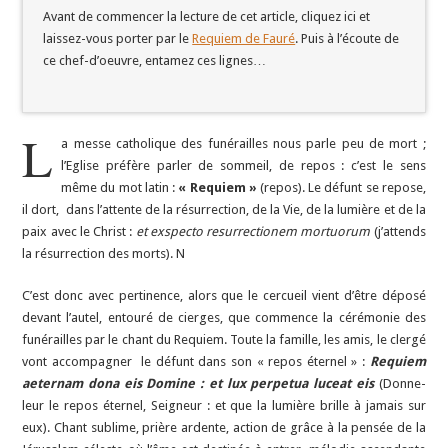
Avant de commencer la lecture de cet article, cliquez ici et
laissez-vous porter par le
Requiem de Fauré
. Puis à l’écoute de
ce chef-d’oeuvre, entamez ces lignes…
L
a messe catholique des funérailles nous parle peu de mort ;
l’Eglise préfère parler de sommeil, de repos : c’est le sens
même du mot latin :
« Requiem »
(repos). Le défunt se repose,
il dort, dans l’attente de la résurrection, de la Vie, de la lumière et de la
paix avec le Christ :
et exspecto resurrectionem mortuorum
(j’attends
la résurrection des morts). N
C’est donc avec pertinence, alors que le cercueil vient d’être déposé
devant l’autel, entouré de cierges, que commence la cérémonie des
funérailles par le chant du Requiem. Toute la famille, les amis, le clergé
vont accompagner le défunt dans son « repos éternel » :
Requiem
aeternam dona eis Domine : et lux perpetua luceat eis
(Donne-
leur le repos éternel, Seigneur : et que la lumière brille à jamais sur
eux). Chant sublime, prière ardente, action de grâce à la pensée de la