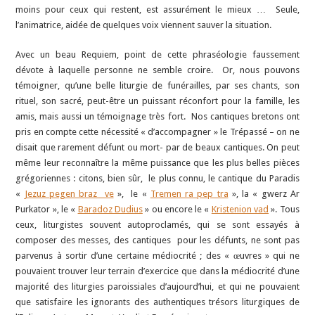
moins pour ceux qui restent, est assurément le mieux … Seule,
l’animatrice, aidée de quelques voix viennent sauver la situation.
Avec un beau Requiem, point de cette phraséologie faussement
dévote à laquelle personne ne semble croire. Or, nous pouvons
témoigner, qu’une belle liturgie de funérailles, par ses chants, son
rituel, son sacré, peut-être un puissant réconfort pour la famille, les
amis, mais aussi un témoignage très fort. Nos cantiques bretons ont
pris en compte cette nécessité « d’accompagner » le Trépassé – on ne
disait que rarement défunt ou mort- par de beaux cantiques. On peut
même leur reconnaître la même puissance que les plus belles pièces
grégoriennes : citons, bien sûr, le plus connu, le cantique du Paradis
«
Jezuz pegen braz ve
», le «
Tremen ra pep tra
», la « gwerz Ar
Purkator », le «
Baradoz Dudius
» ou encore le «
Kristenion vad
». Tous
ceux, liturgistes souvent autoproclamés, qui se sont essayés à
composer des messes, des cantiques pour les défunts, ne sont pas
parvenus à sortir d’une certaine médiocrité ; des « œuvres » qui ne
pouvaient trouver leur terrain d’exercice que dans la médiocrité d’une
majorité des liturgies paroissiales d’aujourd’hui, et qui ne pouvaient
que satisfaire les ignorants des authentiques trésors liturgiques de