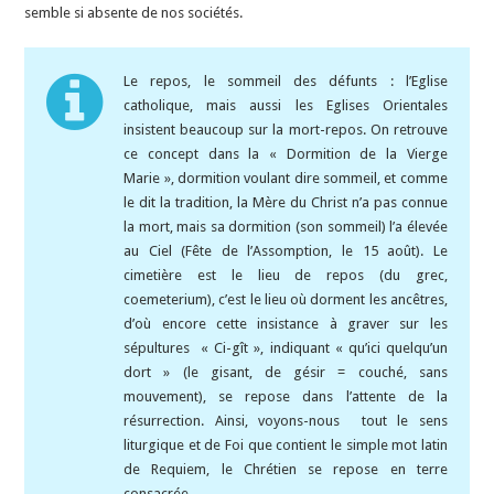
semble si absente de nos sociétés.
Le repos, le sommeil des défunts : l’Eglise
catholique, mais aussi les Eglises Orientales
insistent beaucoup sur la mort-repos. On retrouve
ce concept dans la « Dormition de la Vierge
Marie », dormition voulant dire sommeil, et comme
le dit la tradition, la Mère du Christ n’a pas connue
la mort, mais sa dormition (son sommeil) l’a élevée
au Ciel (Fête de l’Assomption, le 15 août). Le
cimetière est le lieu de repos (du grec,
coemeterium), c’est le lieu où dorment les ancêtres,
d’où encore cette insistance à graver sur les
sépultures « Ci-gît », indiquant « qu’ici quelqu’un
dort » (le gisant, de gésir = couché, sans
mouvement), se repose dans l’attente de la
résurrection. Ainsi, voyons-nous tout le sens
liturgique et de Foi que contient le simple mot latin
de Requiem, le Chrétien se repose en terre
consacrée.