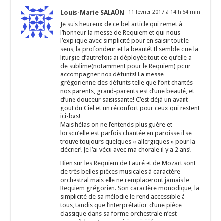
Louis-Marie SALAÜN
11 février 2017 à 14 h 54 min
Je suis heureux de ce bel article qui remet à
l’honneur la messe de Requiem et qui nous
l’explique avec simplicité pour en saisir tout le
sens, la profondeur et la beauté! Il semble que la
liturgie d’autrefois ai déployée tout ce qu’elle a
de sublime(notamment pour le Requiem) pour
accompagner nos défunts! La messe
grégorienne des défunts telle que l’ont chantés
nos parents, grand-parents est d’une beauté, et
d’une douceur saisissante! C’est déjà un avant-
gout du Ciel et un réconfort pour ceux qui restent
ici-bas!
Mais hélas on ne l’entends plus guère et
lorsqu’elle est parfois chantée en paroisse il se
trouve toujours quelques « allergiques » pour la
décrier! Je l’ai vécu avec ma chorale il y a 2 ans!
Bien sur les Requiem de Fauré et de Mozart sont
de très belles pièces musicales à caractère
orchestral mais elle ne remplaceront jamais le
Requiem grégorien. Son caractère monodique, la
simplicité de sa mélodie le rend accessible à
tous, tandis que l’interprétation d’une pièce
classique dans sa forme orchestrale n’est