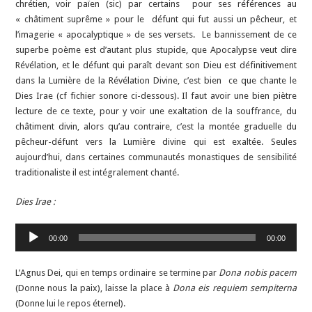
chrétien, voir païen (sic) par certains pour ses références au
« châtiment suprême » pour le défunt qui fut aussi un pêcheur, et
l’imagerie « apocalyptique » de ses versets. Le bannissement de ce
superbe poème est d’autant plus stupide, que Apocalypse veut dire
Révélation, et le défunt qui paraît devant son Dieu est définitivement
dans la Lumière de la Révélation Divine, c’est bien ce que chante le
Dies Irae (cf fichier sonore ci-dessous). Il faut avoir une bien piètre
lecture de ce texte, pour y voir une exaltation de la souffrance, du
châtiment divin, alors qu’au contraire, c’est la montée graduelle du
pêcheur-défunt vers la Lumière divine qui est exaltée. Seules
aujourd’hui, dans certaines communautés monastiques de sensibilité
traditionaliste il est intégralement chanté.
Dies Irae :
Lecteur
00:00
00:00
audio
L’Agnus Dei, qui en temps ordinaire se termine par
Dona nobis pacem
(Donne nous la paix), laisse la place à
Dona eis requiem sempiterna
(Donne lui le repos éternel).