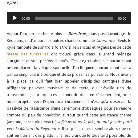
Kyrie :
Lecteur
00:00
00:00
audio
Aujourd’hui, on ne chante plus le
Dies Irae
, mais pas davantage le
Requiem., ni d’ailleurs les autres chants comme le
Libera me
. Seuls le
Kyrie (amputé de son trois fois trois), le Sanctus et l’Agnus Dei de cette
messe des funérailles
ont trouvé grâce dans le grand ménage
liturgique, et sont parfois chantés. C’est regrettable, car aucun chant
ne remplacera la volupté spirituelle d’un Requiem, aucun chant n’aura
par sa simplicité mélodique et de sa prose, sa puissance. Nous avons
à la place, ce qu’il faut bien appeler d’insipides cantiques d’une
affligeante pauvreté musicale et de texte, qui n’éveille rien de
transcendant, alors que ces instants de deuil en réclameraient, pour
nous projeter vers l’Espérance chrétienne. Il n’est qu’à observer la
passivité de l’assistance d’une cérémonie d’obsèques pour se rendre
compte du peu de conviction, surtout quand cette assistance chante
(annone, serait plus exacte)
« J’étais dans la joie, quand je suis parti
vers la Maison du Seigneur ».
Il se peut, mais il semble alors que ce
soit en traînant des pieds … Il est vrai que le plus tard possible, du