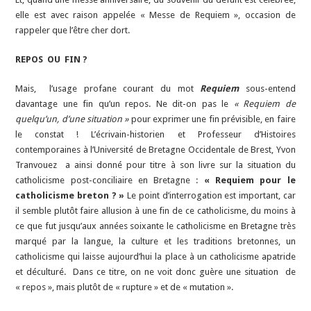
elle est avec raison appelée « Messe de Requiem », occasion de
rappeler que l’être cher dort.
REPOS OU FIN ?
Mais, l’usage profane courant du mot
Requiem
sous-entend
davantage une fin qu’un repos. Ne dit-on pas le
« Requiem de
quelqu’un, d’une situation »
pour exprimer une fin prévisible, en faire
le constat ! L’écrivain-historien et Professeur d’Histoires
contemporaines à l’Université de Bretagne Occidentale de Brest, Yvon
Tranvouez a ainsi donné pour titre à son livre sur la situation du
catholicisme post-conciliaire en Bretagne :
« Requiem pour le
catholicisme breton ? »
Le point d’interrogation est important, car
il semble plutôt faire allusion à une fin de ce catholicisme, du moins à
ce que fut jusqu’aux années soixante le catholicisme en Bretagne très
marqué par la langue, la culture et les traditions bretonnes, un
catholicisme qui laisse aujourd’hui la place à un catholicisme apatride
et déculturé. Dans ce titre, on ne voit donc guère une situation de
« repos », mais plutôt de « rupture » et de « mutation ».