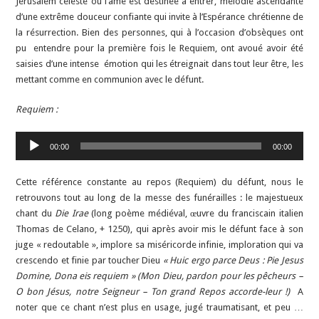
Jérusalem céleste où l’âme est destinée à entrer, mélodie ascendante
d’une extrême douceur confiante qui invite à l’Espérance chrétienne de
la résurrection. Bien des personnes, qui à l’occasion d’obsèques ont
pu entendre pour la première fois le Requiem, ont avoué avoir été
saisies d’une intense émotion qui les étreignait dans tout leur être, les
mettant comme en communion avec le défunt.
Requiem :
Lecteur
00:00
00:00
audio
Cette référence constante au repos (Requiem) du défunt, nous le
retrouvons tout au long de la messe des funérailles : le majestueux
chant du
Die Irae
(long poème médiéval, œuvre du franciscain italien
Thomas de Celano, + 1250), qui après avoir mis le défunt face à son
juge « redoutable », implore sa miséricorde infinie, imploration qui va
crescendo et finie par toucher Dieu
« Huic ergo parce Deus : Pie Jesus
Domine, Dona eis requiem » (Mon Dieu, pardon pour les pêcheurs –
O bon Jésus, notre Seigneur – Ton grand Repos accorde-leur !)
A
noter que ce chant n’est plus en usage, jugé traumatisant, et peu …