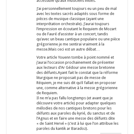
accessible qu’aux musiciens initiés.
J’ai personnellement toujours eu un peu de mal
avec les textes sacrés adaptés sous forme de
pièces de musique classique (ayant une
interprétation orchestrale). J’aurai toujours
l’impression en écoutant le Requiem de Mozart
ou de Fauré d’assister à un concert, tandis
qu’avec un beau cantique populaire ou une pièce
grégorienne je me sentirai vraiment à la
messe.Mais ceci est un autre débat…
Votre article Youenn tombe à point nommé et
j’aurai l’occasion prochainement de présenter
aux lecteurs d’Ar Gédour une messe bretonne
des défunts.Ayant fait le constat que la réforme
liturgique ne proposait pas de messe de
Réquiem, je me suis dit qu’il fallait en proposer
une, comme alternative à la messe grégorienne
de Requiem.
Il ne m’a pas fallu longtemps (et avant que je
découvre votre article) pour adapter quelques
mélodies de nos cantiques bretons pour les
défunts aux paroles du kyrié, du sanctus et de
l’Agnus et en faire une messe des défunts dite
« de Saint Hervé » (c’est à lui que l’on attribue les
paroles du kantik ar Baradoz).