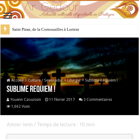
28 juillet : Saint Samson de Dol, père de la Bretagne chrétienne
Accueil
>
Culture / Sevenadur
>
Liturgie
>
Sublime Requiem !
Sublime Requiem !
Youenn Caouissin
11 février 2017
3 Commentaires
1,662 Vues
Amzer-lenn / Temps de lecture :
10
min