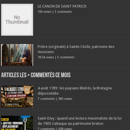
LE CANON DE SAINT PATRICK
19k views
|
3 comments
Prière (originale) à Sainte Cécile, patronne des
musiciens
18.5k views
|
5 comments
Articles les + commentés ce mois
4 août 1789 : les paysans libérés, la Bretagne
dépossédée
7 comments
|
385 views
Saint-Divy : quand une lecture maximaliste de la loi
de 1905 s’attaque au patrimoine breton
7 comments
|
628 views