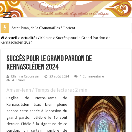
28 juillet : Saint Samson de Dol, père de la Bretagne chrétienne
Accueil
>
Actualités / Keleier
>
Succès pour le Grand Pardon de
Kernascléden 2024
Succès pour le Grand Pardon de
Kernascléden 2024
Eflamm Caouissin
23 août 2024
1 Commentaire
433 Vues
Amzer-lenn / Temps de lecture :
2
min
L’église de Notre-Dame de
Kernascléden était bien pleine
encore cette année à l’occasion du
grand pardon célébré le 15 août
dernier. Fidèle à la signature de ce
pardon, un certain nombre de