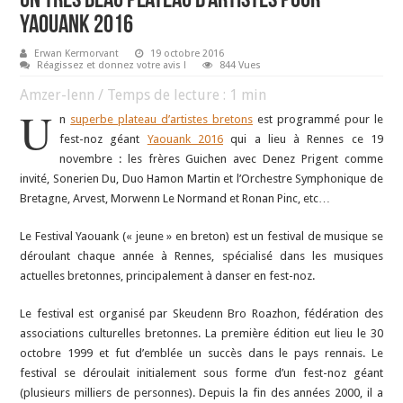
Un très beau plateau d’artistes pour
Yaouank 2016
Erwan Kermorvant
19 octobre 2016
Réagissez et donnez votre avis !
844 Vues
Amzer-lenn / Temps de lecture :
1
min
U
n
superbe plateau d’artistes bretons
est programmé pour le
fest-noz géant
Yaouank 2016
qui a lieu à Rennes ce 19
novembre : les frères Guichen avec Denez Prigent comme
invité, Sonerien Du, Duo Hamon Martin et l’Orchestre Symphonique de
Bretagne, Arvest, Morwenn Le Normand et Ronan Pinc, etc…
Le Festival Yaouank (« jeune » en breton) est un festival de musique se
déroulant chaque année à Rennes, spécialisé dans les musiques
actuelles bretonnes, principalement à danser en fest-noz.
Le festival est organisé par Skeudenn Bro Roazhon, fédération des
associations culturelles bretonnes. La première édition eut lieu le 30
octobre 1999 et fut d’emblée un succès dans le pays rennais. Le
festival se déroulait initialement sous forme d’un fest-noz géant
(plusieurs milliers de personnes). Depuis la fin des années 2000, il a