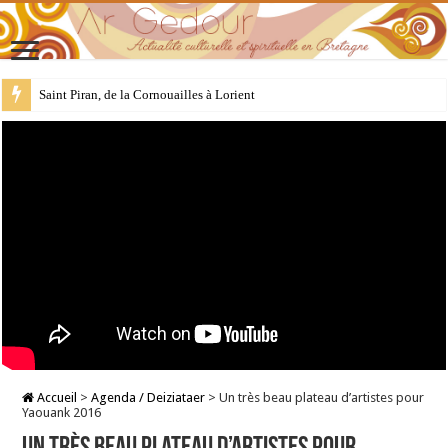
28 juillet : Saint Samson de Dol, père de la Bretagne chrétienne
Accueil
>
Agenda / Deiziataer
>
Un très beau plateau d’artistes pour
Yaouank 2016