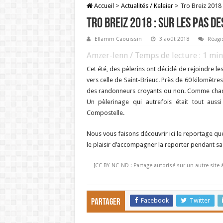
Accueil
>
Actualités / Keleier
>
Tro Breiz 2018 
Tro Breiz 2018 : sur les pas 
Eflamm Caouissin
3 août 2018
Réagis
Amzer-lenn / Temps de lecture :
1
min
Cet été, des pèlerins ont décidé de rejoindre l
vers celle de Saint-Brieuc. Près de 60 kilomètres
des randonneurs croyants ou non. Comme chaqu
Un pèlerinage qui autrefois était tout aus
Compostelle.
Nous vous faisons découvrir ici le reportage qu
le plaisir d’accompagner la reporter pendant sa
[CC BY-NC-ND : Partage autorisé sur un autre site 
Facebook
Twitter
Partager