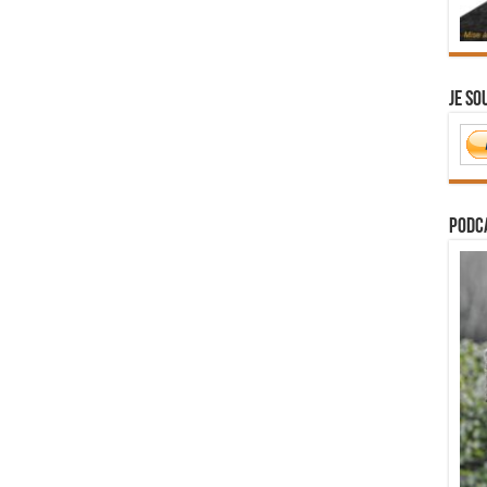
Je so
PODCA