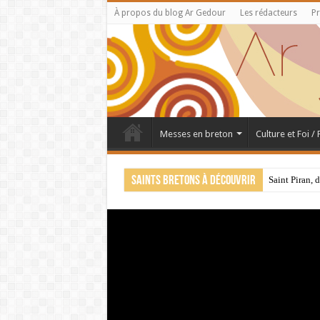
À propos du blog Ar Gedour
Les rédacteurs
Pr
Messes en breton
Culture et Foi /
Saints bretons à découvrir
Saint Piran, 