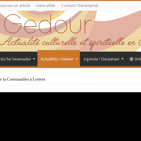
oposez un article
Liens utiles
Contact / Darempred
 Feiz ha Sevenadur
Actualités / Keleier
Agenda / Deiziataer
Vid
de la Cornouailles à Lorient