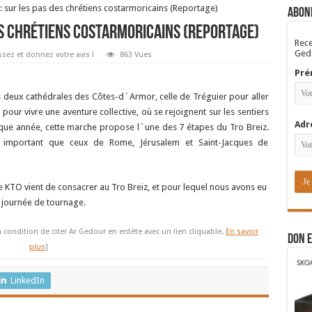
: sur les pas des chrétiens costarmoricains (Reportage)
Abon
des chrétiens costarmoricains (Reportage)
Rece
Gedo
sez et donnez votre avis !
863 Vues
Pré
es deux cathédrales des Côtes-d´Armor, celle de Tréguier pour aller
 pour vivre une aventure collective, où se rejoignent sur les sentiers
Adr
e année, cette marche propose l´une des 7 étapes du Tro Breiz.
si important que ceux de Rome, Jérusalem et Saint-Jacques de
e KTO vient de consacrer au Tro Breiz, et pour lequel nous avons eu
 journée de tournage.
à condition de citer Ar Gedour en entête avec un lien cliquable.
En savoir
DON E
plus
]
LinkedIn