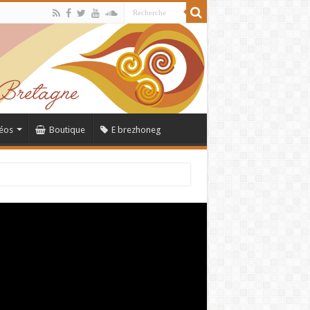
éos
Boutique
E brezhoneg