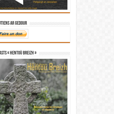
utiens Ar Gedour
STS « Hentoù Breizh »