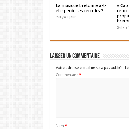
La musique bretonne a-t-
« Cap
elle perdu ses terroirs ?
renco
propul
il y a 1 jour
breto
il y a
Laisser un commentaire
Votre adresse e-mail ne sera pas publiée.
Le
Commentaire
*
Nom
*