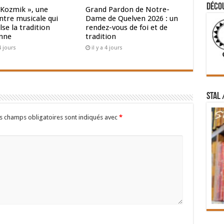
Déco
 Kozmik », une
Grand Pardon de Notre-
ntre musicale qui
Dame de Quelven 2026 : un
se la tradition
rendez-vous de foi et de
nne
tradition
 4 jours
il y a 4 jours
STAL 
s champs obligatoires sont indiqués avec
*