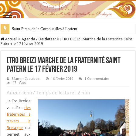
Saint Piran, de la Cornouailles à Lorient
28 juillet : Saint Samson de Dol, père de la Bretagne chrétienne
Accueil
>
Agenda / Deiziataer
>
[TRO BREIZ] Marche de la Fraternité Saint
Patern le 17 février 2019
[TRO BREIZ] Marche de la Fraternité Saint
Patern le 17 février 2019
Eflamm Caouissin
16 février 2019
1 Commentaire
471 Vues
Amzer-lenn / Temps de lecture :
2
min
Le Tro Breiz a
vu naître
des
fraternités à
travers la
Bretagne
, qui
permet aux