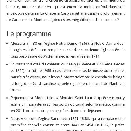
d’un cromlech, ou d’une enceinte circulaire de pierres d’un mètre de
hauteur, un autre dolmen, qui est encore à moitié enfoui dans son
enveloppe de terre. La Chapelle Caro serait-elle dans le prolongement
de Carnac et de Monteneuf, deux sites mégalithiques bien connus ?
Le programme
Messe à 9 h 30 en l’église Notre-Dame (1868), à Notre-Dame-des-
Fougères. Édifiée en remplacement d’une ancienne église tréviale
puis paroissiale du XVIIème siècle, remaniée en 1711.
En passant à côté du château du Crévy (XIVème et XVIIIème siècles
et 1855) qui fut de 1966 à ces derniers temps le musée du costume,
musée très connu, nous irons à Montertelot par le chemin du halage
le long de l’Ouest canalisé appelé également le canal de Nantes à
Brest.
Piquenique à Montertelot « Mouster Saint Laur », (prêcheur qui y
édifie un monastère) sur les bords du canal selon la météo, comme
en 2014 lors de notre passage à midi pour le déjeuner.
Nous visiterons l’église Saint-Laur (1851-1858). qui a remplacé une
première chapelle construite entre 1443 et 1454. En 1617, la petite