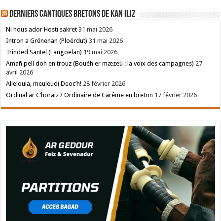
Derniers cantiques bretons de Kan Iliz
Ni hous ador Hosti sakret
31 mai 2026
Intron a Grénenan (Ploërdut)
31 mai 2026
Trinded Santel (Langoëlan)
19 mai 2026
Amañ pell doh en trouz (Bouéh er mæzeù : la voix des campagnes)
27
avril 2026
Allelouia, meuleudi Deoc’h!
28 février 2026
Ordinal ar C’horaiz / Ordinaire de Carême en breton
17 février 2026