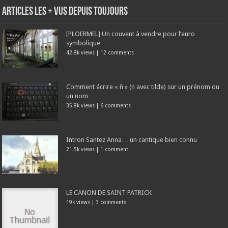
Articles les + vus depuis toujours
[PLOERMEL] Un couvent à vendre pour l’euro
symbolique
42.8k views
|
12 comments
Comment écrire « ñ » (n avec tilde) sur un prénom ou
un nom
35.8k views
|
6 comments
Intron Santez Anna… un cantique bien connu
21.5k views
|
1 comment
LE CANON DE SAINT PATRICK
19k views
|
3 comments