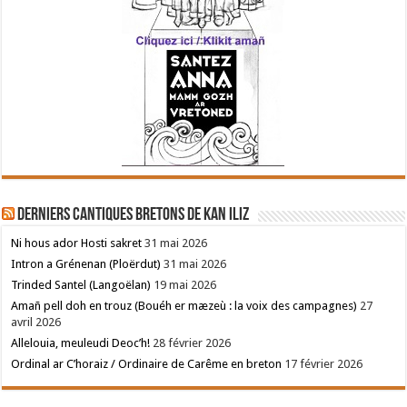
Derniers cantiques bretons de Kan Iliz
Ni hous ador Hosti sakret
31 mai 2026
Intron a Grénenan (Ploërdut)
31 mai 2026
Trinded Santel (Langoëlan)
19 mai 2026
Amañ pell doh en trouz (Bouéh er mæzeù : la voix des campagnes)
27
avril 2026
Allelouia, meuleudi Deoc’h!
28 février 2026
Ordinal ar C’horaiz / Ordinaire de Carême en breton
17 février 2026