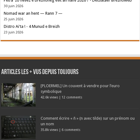
Petra 'zo nevez e brezhoneg evit an hañv 2026 ? - Deiziataer Brezhoweb
30 juin 2026
Nomad war an hent — Rann 7 —
25 juin 2026
Distro Ai'ta ! - 4 Munud e Breizh
23 juin 2026
Articles les + vus depuis toujours
[PLOERMEL] Un couvent à vendre pour l’euro
symbolique
42.6k views
|
12 comments
Comment écrire « ñ » (n avec tilde) sur un prénom ou
un nom
35.8k views
|
6 comments