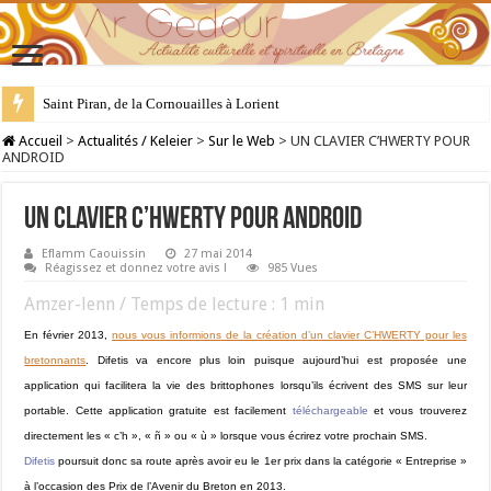
Saint Piran, de la Cornouailles à Lorient
28 juillet : Saint Samson de Dol, père de la Bretagne chrétienne
Accueil
>
Actualités / Keleier
>
Sur le Web
>
UN CLAVIER C’HWERTY POUR
ANDROID
UN CLAVIER C’HWERTY POUR ANDROID
Eflamm Caouissin
27 mai 2014
Réagissez et donnez votre avis !
985 Vues
Amzer-lenn / Temps de lecture :
1
min
En février 2013,
nous vous informions de la création d’un clavier C’HWERTY pour les
bretonnants
. Difetis va encore plus loin puisque aujourd’hui est proposée une
application qui facilitera la vie des brittophones lorsqu’ils écrivent des SMS sur leur
portable. Cette application gratuite est facilement
téléchargeable
et vous trouverez
directement les « c’h », « ñ » ou « ù » lorsque vous écrirez votre prochain SMS.
Difetis
poursuit donc sa route après avoir eu le 1er prix dans la catégorie « Entreprise »
à l’occasion des Prix de l’Avenir du Breton en 2013.