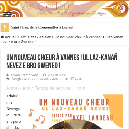
Saint Piran, de la Cornouailles à Lorient
28 juillet : Saint Samson de Dol, père de la Bretagne chrétienne
Accueil
>
Actualités / Keleier
>
Un nouveau chœur à Vannes ! Ul laz-kanañ
nevez e bro Gwened !
Un nouveau chœur à Vannes ! Ul laz-kanañ
nevez e bro Gwened !
Erwan Kermorvant
29 juin 2026
Réagissez et donnez votre avis !
97 Vues
Amzer-lenn / Temps de lecture :
1
min
Adalek
miz
Gwengo
lo 2026
e tigoro
ul laz-