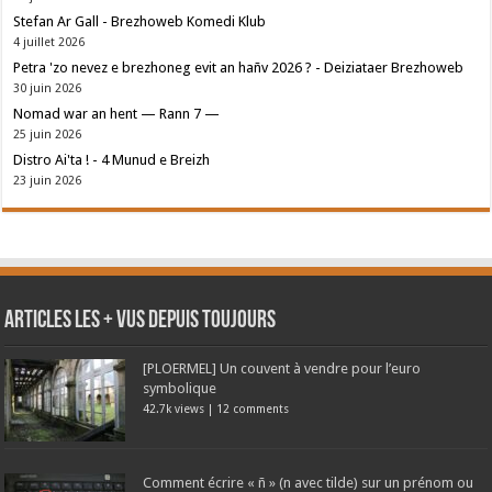
Stefan Ar Gall - Brezhoweb Komedi Klub
4 juillet 2026
Petra 'zo nevez e brezhoneg evit an hañv 2026 ? - Deiziataer Brezhoweb
30 juin 2026
Nomad war an hent — Rann 7 —
25 juin 2026
Distro Ai'ta ! - 4 Munud e Breizh
23 juin 2026
Articles les + vus depuis toujours
[PLOERMEL] Un couvent à vendre pour l’euro
symbolique
42.7k views
|
12 comments
Comment écrire « ñ » (n avec tilde) sur un prénom ou