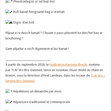
Pleustradegoù ur sul bep miz
Roll-kanañ hengounel hag a-vremañ
Digor d’an holl
Plijout a ra deoc’h kanañ ? C’hoant o peus pleustriñ ha derc’hel bev ar
brezhoneg ?
Gant plijadur e voc’h digemeret el laz-kanañ !
____________________________________
À partir de septembre 2026, la
Fédération Kanomp Breizh
, soutenu
par Ti Ar Vro Bro Gwened, lance un nouveau chœur dédié au chant en
breton, sous la direction d’Axel Landeau, dans les locaux de
Ti ar Vro –
Emglev Bro Gwened
.
Répétitions un dimanche par mois
Répertoire traditionnel et contemporain