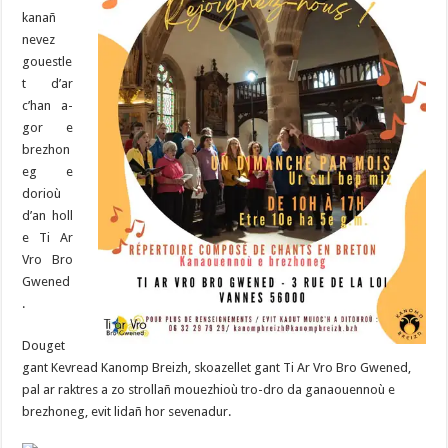
kanañ
nevez
gouestle
t d’ar
c’han a-
gor e
brezhon
eg e
dorioù
d’an holl
e Ti Ar
Vro Bro
Gwened
.
Douget
gant Kevread Kanomp Breizh, skoazellet gant Ti Ar Vro Bro Gwened,
pal ar raktres a zo strollañ mouezhioù tro-dro da ganaouennoù e
brezhoneg, evit lidañ hor sevenadur.