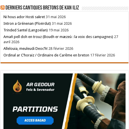
Derniers cantiques bretons de Kan Iliz
Ni hous ador Hosti sakret
31 mai 2026
Intron a Grénenan (Ploërdut)
31 mai 2026
Trinded Santel (Langoëlan)
19 mai 2026
Amañ pell doh en trouz (Bouéh er mæzeù : la voix des campagnes)
27
avril 2026
Allelouia, meuleudi Deoc’h!
28 février 2026
Ordinal ar C’horaiz / Ordinaire de Carême en breton
17 février 2026