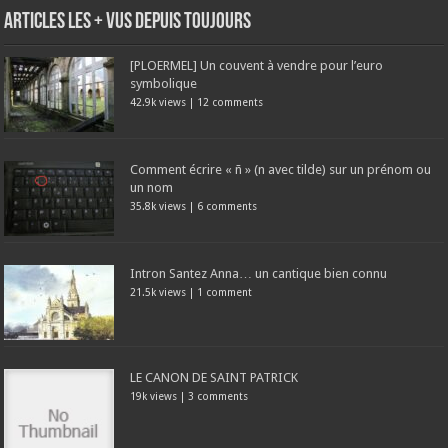
Articles les + vus depuis toujours
[PLOERMEL] Un couvent à vendre pour l’euro
symbolique
42.9k views
|
12 comments
Comment écrire « ñ » (n avec tilde) sur un prénom ou
un nom
35.8k views
|
6 comments
Intron Santez Anna… un cantique bien connu
21.5k views
|
1 comment
LE CANON DE SAINT PATRICK
19k views
|
3 comments