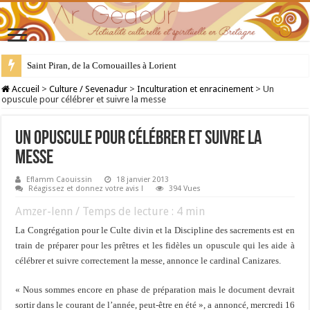
Saint Piran, de la Cornouailles à Lorient
28 juillet : Saint Samson de Dol, père de la Bretagne chrétienne
Accueil
>
Culture / Sevenadur
>
Inculturation et enracinement
>
Un
opuscule pour célébrer et suivre la messe
Un opuscule pour célébrer et suivre la
messe
Eflamm Caouissin
18 janvier 2013
Réagissez et donnez votre avis !
394 Vues
Amzer-lenn / Temps de lecture :
4
min
La Congrégation pour le Culte divin et la Discipline des sacrements est en
train de préparer pour les prêtres et les fidèles un opuscule qui les aide à
célébrer et suivre correctement la messe, annonce le cardinal Canizares.
« Nous sommes encore en phase de préparation mais le document devrait
sortir dans le courant de l’année, peut-être en été », a annoncé, mercredi 16