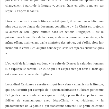
procéder à « une simple réforme de structures » mais entreprendre « un
changement à partir de la liturgie », celle-ci étant en effet le moyen par
lequel « s’opère le salut ».
Dans cette réflexion sur la liturgie, a-t-il ajouté, il ne faut pas oublier non
plus cette autre phrase du document conciliaire : « Le Christ est toujours
là auprès de son Église, surtout dans les actions liturgiques. Il est là
présent dans le sacrifice de la messe, et dans la personne du ministre, « le
même offrant maintenant par le ministère des prêtres, qui s’offrit alors lui-
même sur la croix » et, au plus haut degré, sous les espèces eucharistiques
».
L’objectif de la liturgie est donc « le culte de Dieu et le salut des hommes
», a expliqué le cardinal, un culte qui « n’est pas créé par nous », mais qui
est « source et sommet de l’Eglise ».
Le cardinal Canizares a ensuite critiqué les « abus » commis sur la liturgie,
qui peut souffrir par exemple de « spectacularisation », faisant par contre
l’éloge des moments de silence qui, a-t-il dit, « permettent au prêtre et aux
fidèles de communiquer avec Jésus-Christ » et réduisent « la
prédominance de la parole » qui transforme souvent « le prêtre célébrant