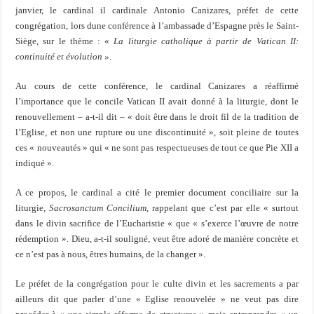
janvier, le cardinal il cardinale Antonio Canizares, préfet de cette
congrégation, lors dune conférence à l’ambassade d’Espagne près le Saint-
Siège, sur le thème : «
La liturgie catholique à partir de Vatican II:
continuité et évolution »
.
Au cours de cette conférence, le cardinal Canizares a réaffirmé
l’importance que le concile Vatican II avait donné à la liturgie, dont le
renouvellement – a-t-il dit – « doit être dans le droit fil de la tradition de
l’Eglise, et non une rupture ou une discontinuité », soit pleine de toutes
ces « nouveautés » qui « ne sont pas respectueuses de tout ce que Pie XII a
indiqué ».
A ce propos, le cardinal a cité le premier document conciliaire sur la
liturgie,
Sacrosanctum Concilium
, rappelant que c’est par elle « surtout
dans le divin sacrifice de l’Eucharistie « que « s’exerce l’œuvre de notre
rédemption ». Dieu, a-t-il souligné, veut être adoré de manière concrète et
ce n’est pas à nous, êtres humains, de la changer ».
Le préfet de la congrégation pour le culte divin et les sacrements a par
ailleurs dit que parler d’une « Eglise renouvelée » ne veut pas dire