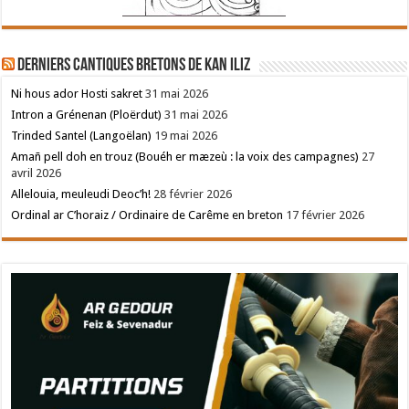
Derniers cantiques bretons de Kan Iliz
Ni hous ador Hosti sakret
31 mai 2026
Intron a Grénenan (Ploërdut)
31 mai 2026
Trinded Santel (Langoëlan)
19 mai 2026
Amañ pell doh en trouz (Bouéh er mæzeù : la voix des campagnes)
27
avril 2026
Allelouia, meuleudi Deoc’h!
28 février 2026
Ordinal ar C’horaiz / Ordinaire de Carême en breton
17 février 2026