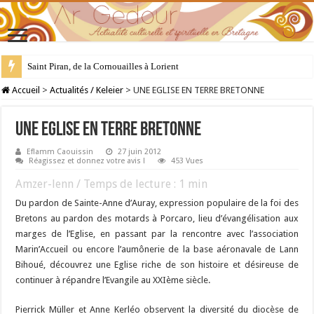
Saint Piran, de la Cornouailles à Lorient
28 juillet : Saint Samson de Dol, père de la Bretagne chrétienne
Accueil
>
Actualités / Keleier
>
UNE EGLISE EN TERRE BRETONNE
UNE EGLISE EN TERRE BRETONNE
Eflamm Caouissin
27 juin 2012
Réagissez et donnez votre avis !
453 Vues
Amzer-lenn / Temps de lecture :
1
min
Du pardon de Sainte-Anne d’Auray, expression populaire de la foi des
Bretons au pardon des motards à Porcaro, lieu d’évangélisation aux
marges de l’Eglise, en passant par la rencontre avec l’association
Marin’Accueil ou encore l’aumônerie de la base aéronavale de Lann
Bihoué, découvrez une Eglise riche de son histoire et désireuse de
continuer à répandre l’Evangile au XXIème siècle.
Pierrick Müller et Anne Kerléo observent la diversité du diocèse de