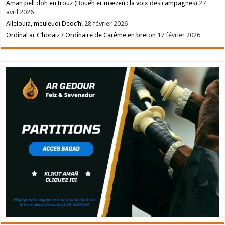
Amañ pell doh en trouz (Bouéh er mæzeù : la voix des campagnes)
27
avril 2026
Allelouia, meuleudi Deoc’h!
28 février 2026
Ordinal ar C’horaiz / Ordinaire de Carême en breton
17 février 2026