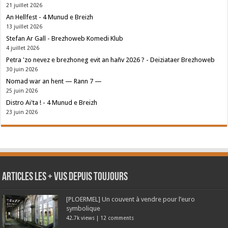
21 juillet 2026
An Hellfest - 4 Munud e Breizh
13 juillet 2026
Stefan Ar Gall - Brezhoweb Komedi Klub
4 juillet 2026
Petra 'zo nevez e brezhoneg evit an hañv 2026 ? - Deiziataer Brezhoweb
30 juin 2026
Nomad war an hent — Rann 7 —
25 juin 2026
Distro Ai'ta ! - 4 Munud e Breizh
23 juin 2026
Articles les + vus depuis toujours
[PLOERMEL] Un couvent à vendre pour l’euro
symbolique
42.7k views
|
12 comments