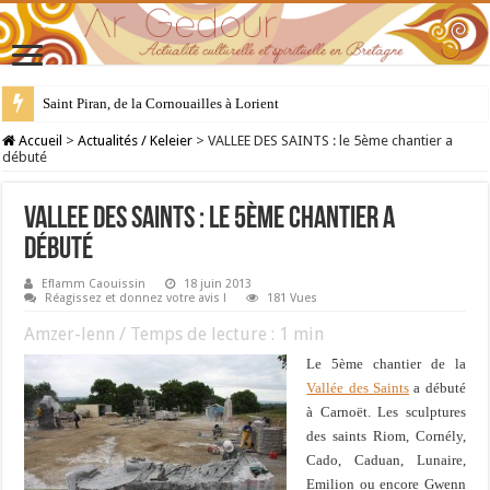
Saint Piran, de la Cornouailles à Lorient
28 juillet : Saint Samson de Dol, père de la Bretagne chrétienne
Accueil
>
Actualités / Keleier
>
VALLEE DES SAINTS : le 5ème chantier a
débuté
VALLEE DES SAINTS : le 5ème chantier a
débuté
Eflamm Caouissin
18 juin 2013
Réagissez et donnez votre avis !
181 Vues
Amzer-lenn / Temps de lecture :
1
min
Le 5ème chantier de la
Vallée des Saints
a débuté
à Carnoët. Les sculptures
des saints Riom, Cornély,
Cado, Caduan, Lunaire,
Emilion ou encore Gwenn