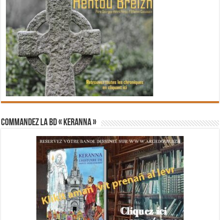
Commandez la BD « Keranna »