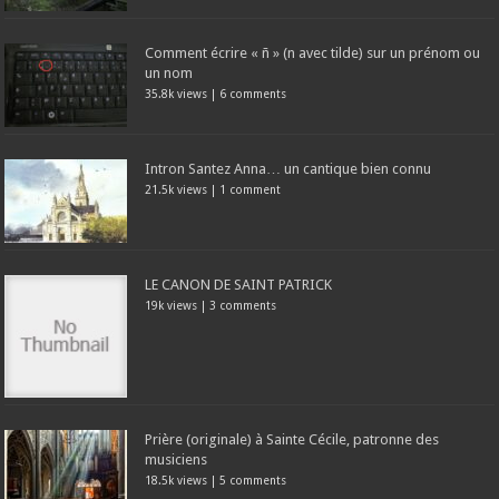
Comment écrire « ñ » (n avec tilde) sur un prénom ou
un nom
35.8k views
|
6 comments
Intron Santez Anna… un cantique bien connu
21.5k views
|
1 comment
LE CANON DE SAINT PATRICK
19k views
|
3 comments
Prière (originale) à Sainte Cécile, patronne des
musiciens
18.5k views
|
5 comments