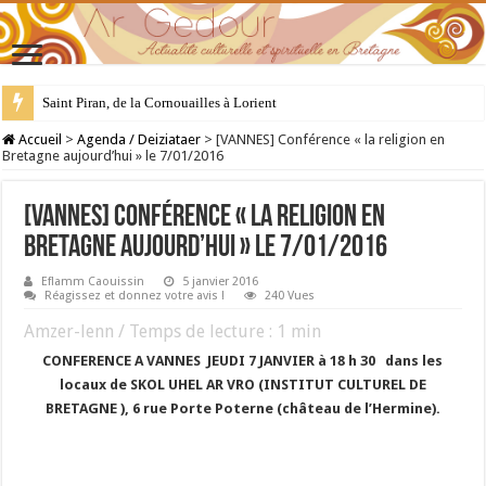
Saint Piran, de la Cornouailles à Lorient
28 juillet : Saint Samson de Dol, père de la Bretagne chrétienne
Accueil
>
Agenda / Deiziataer
>
[VANNES] Conférence « la religion en
Bretagne aujourd’hui » le 7/01/2016
[VANNES] Conférence « la religion en
Bretagne aujourd’hui » le 7/01/2016
Eflamm Caouissin
5 janvier 2016
Réagissez et donnez votre avis !
240 Vues
Amzer-lenn / Temps de lecture :
1
min
CONFERENCE A VANNES JEUDI 7 JANVIER à 18 h 30 dans les
locaux de SKOL UHEL AR VRO (INSTITUT CULTUREL DE
BRETAGNE ), 6 rue Porte Poterne (château de l’Hermine).