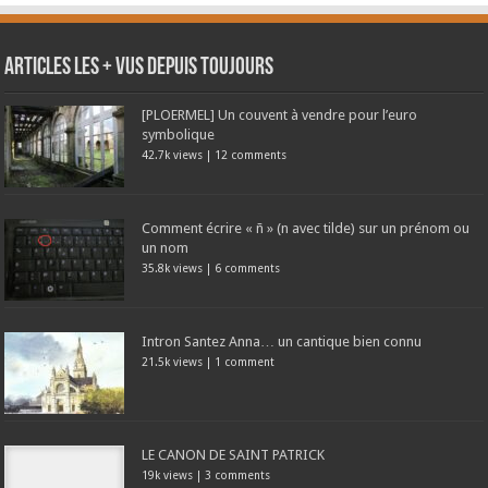
Articles les + vus depuis toujours
[PLOERMEL] Un couvent à vendre pour l’euro
symbolique
42.7k views
|
12 comments
Comment écrire « ñ » (n avec tilde) sur un prénom ou
un nom
35.8k views
|
6 comments
Intron Santez Anna… un cantique bien connu
21.5k views
|
1 comment
LE CANON DE SAINT PATRICK
19k views
|
3 comments