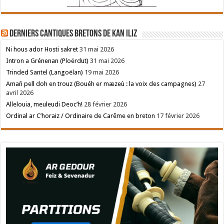
Derniers cantiques bretons de Kan Iliz
Ni hous ador Hosti sakret
31 mai 2026
Intron a Grénenan (Ploërdut)
31 mai 2026
Trinded Santel (Langoëlan)
19 mai 2026
Amañ pell doh en trouz (Bouéh er mæzeù : la voix des campagnes)
27
avril 2026
Allelouia, meuleudi Deoc’h!
28 février 2026
Ordinal ar C’horaiz / Ordinaire de Carême en breton
17 février 2026