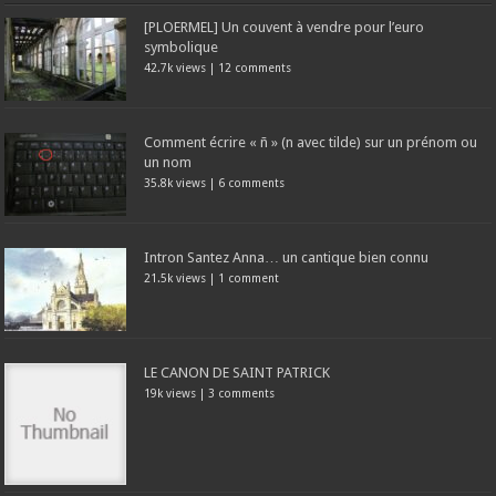
[PLOERMEL] Un couvent à vendre pour l’euro
symbolique
42.7k views
|
12 comments
Comment écrire « ñ » (n avec tilde) sur un prénom ou
un nom
35.8k views
|
6 comments
Intron Santez Anna… un cantique bien connu
21.5k views
|
1 comment
LE CANON DE SAINT PATRICK
19k views
|
3 comments