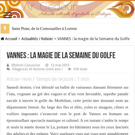
Saint Piran, de la Cornouailles à Lorient
28 juillet : Saint Samson de Dol, père de la Bretagne chrétienne
Accueil
>
Actualités / Keleier
>
VANNES : la magie de la Semaine du Golfe
VANNES : la magie de la Semaine du Golfe
Eflamm Caouissin
12 mai 2013
Réagissez et donnez votre avis !
476 Vues
Amzer-lenn / Temps de lecture :
1
min
Samedi dernier, s’est déroulé un ballet de vaisseaux dansant fièrement sur
l’eau, voguant au gré des vagues et d’un vent favorable, superbe parade
navale à travers le golfe du Morbihan, cette petite mer donnant nom au
département breton. Au large des îles et ilôts, yoles et sinagots, côtres et
voiliers imposants s’avancent vers le port de Vannes en formant un
époustouflant spectacle nautique et culturel. A cet instant s’arrête le temps
et seule la marée donne le La, portant les bâtiments sous les yeux fascinés
des adultes et des enfants. Voici quelques vues qui vous sont aimablement