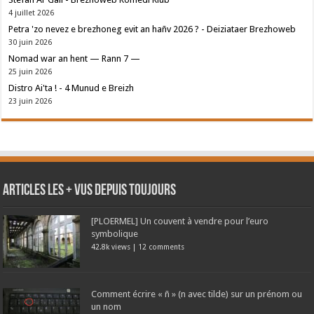
4 juillet 2026
Petra 'zo nevez e brezhoneg evit an hañv 2026 ? - Deiziataer Brezhoweb
30 juin 2026
Nomad war an hent — Rann 7 —
25 juin 2026
Distro Ai'ta ! - 4 Munud e Breizh
23 juin 2026
Articles les + vus depuis toujours
[PLOERMEL] Un couvent à vendre pour l’euro
symbolique
42.8k views
|
12 comments
Comment écrire « ñ » (n avec tilde) sur un prénom ou
un nom