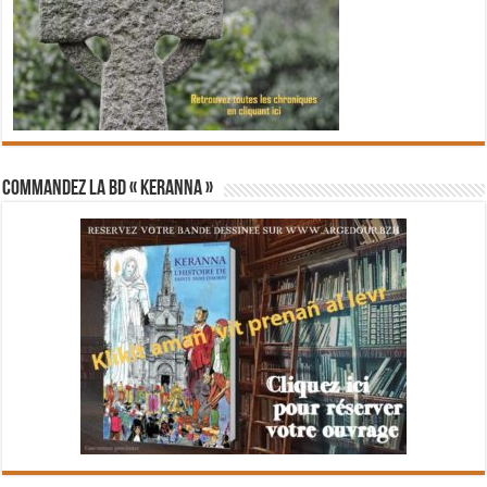
Commandez la BD « Keranna »