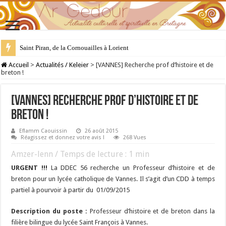
Saint Piran, de la Cornouailles à Lorient
28 juillet : Saint Samson de Dol, père de la Bretagne chrétienne
Accueil
>
Actualités / Keleier
>
[VANNES] Recherche prof d’histoire et de
breton !
[VANNES] Recherche prof d’histoire et de
breton !
Eflamm Caouissin
26 août 2015
Réagissez et donnez votre avis !
268 Vues
Amzer-lenn / Temps de lecture :
1
min
URGENT !!!
La DDEC 56 recherche un Professeur d’histoire et de
breton pour un lycée catholique de Vannes. Il s’agit d’un CDD à temps
partiel à pourvoir à partir du 01/09/2015
Description du poste :
Professeur d’histoire et de breton dans la
filière bilingue du lycée Saint François à Vannes.