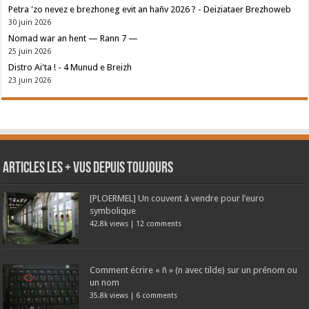
Petra 'zo nevez e brezhoneg evit an hañv 2026 ? - Deiziataer Brezhoweb
30 juin 2026
Nomad war an hent — Rann 7 —
25 juin 2026
Distro Ai'ta ! - 4 Munud e Breizh
23 juin 2026
Articles les + vus depuis toujours
[PLOERMEL] Un couvent à vendre pour l’euro
symbolique
42.8k views
|
12 comments
Comment écrire « ñ » (n avec tilde) sur un prénom ou
un nom
35.8k views
|
6 comments