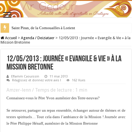
Saint Piran, de la Cornouailles à Lorient
28 juillet : Saint Samson de Dol, père de la Bretagne chrétienne
Accueil
>
Agenda / Deiziataer
>
12/05/2013 : Journée « Evangile & Vie » à la
Mission Bretonne
12/05/2013 : Journée « Evangile & Vie » à la
Mission Bretonne
Eflamm Caouissin
11 mai 2013
Réagissez et donnez votre avis !
162 Vues
Amzer-lenn / Temps de lecture :
1
min
Connaissez-vous le Père Yvon aumônier des Terre-neuvas?
Se retrouver, partager un repas ensemble, échanger autour de thèmes et de
textes spirituels… Tout cela dans l’ambiance de la Mission ! Journée avec
le Père Philippe Hénaff, aumônier de la Mission Bretonne