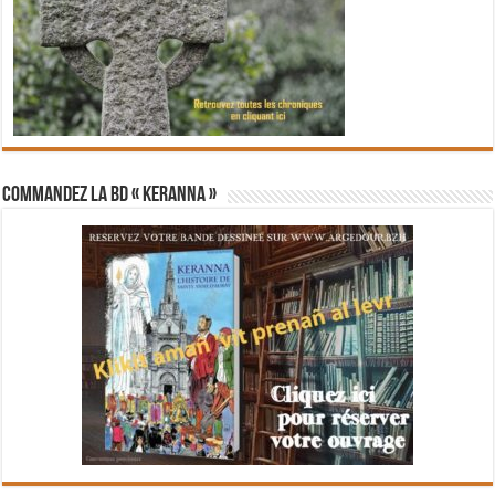
Commandez la BD « Keranna »