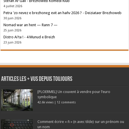
Stefan Ar Gall - Brezhoweb Komedi Klub
4 juillet 2026
Petra 'zo nevez e brezhoneg evit an hañv 2026 ? - Deiziataer Brezhoweb
30 juin 2026
Nomad war an hent — Rann 7 —
25 juin 2026
Distro Ai'ta ! - 4 Munud e Breizh
23 juin 2026
Articles les + vus depuis toujours
[PLOERMEL] Un couvent à vendre pour l’euro
symbolique
42.6k views
|
12 comments
Comment écrire « ñ » (n avec tilde) sur un prénom ou
un nom