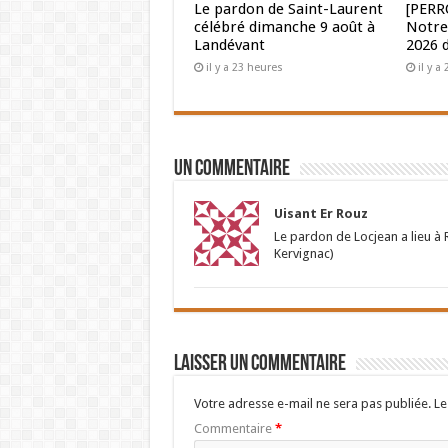
Le pardon de Saint-Laurent
[PERR
célébré dimanche 9 août à
Notre
Landévant
2026 
il y a 23 heures
il y a
Un commentaire
Uisant Er Rouz
Le pardon de Locjean a lieu à R
Kervignac)
Laisser un commentaire
Votre adresse e-mail ne sera pas publiée.
Le
Commentaire
*