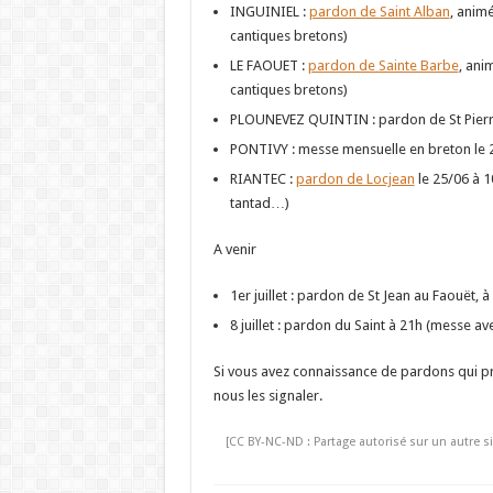
INGUINIEL :
pardon de Saint Alban
, anim
cantiques bretons)
LE FAOUET :
pardon de Sainte Barbe
, ani
cantiques bretons)
PLOUNEVEZ QUINTIN : pardon de St Pierre
PONTIVY : messe mensuelle en breton le 25
RIANTEC :
pardon de Locjean
le 25/06 à 1
tantad…)
A venir
1er juillet : pardon de St Jean au Faouët,
8 juillet : pardon du Saint à 21h (messe a
Si vous avez connaissance de pardons qui pr
nous les signaler.
[CC BY-NC-ND : Partage autorisé sur un autre si