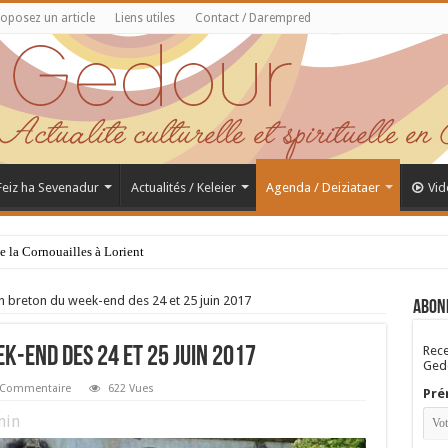
oposez un article
Liens utiles
Contact / Darempred
 Feiz ha Sevenadur
Actualités / Keleier
Agenda / Deiziataer
Vid
de la Cornouailles à Lorient
n breton du week-end des 24 et 25 juin 2017
Abon
Rece
k-end des 24 et 25 juin 2017
Gedo
 Commentaire
622 Vues
Pré
in