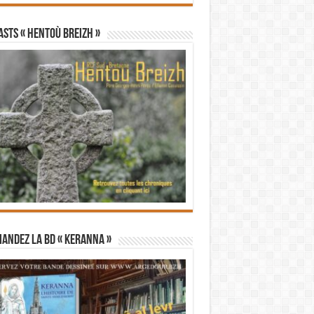
STS « Hentoù Breizh »
andez la BD « Keranna »