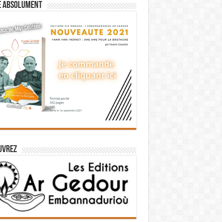
e absolument
uvrez