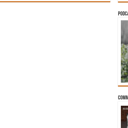
PODCA
Comm