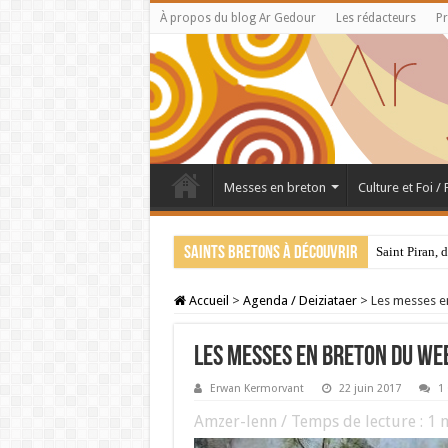
À propos du blog Ar Gedour
Les rédacteurs
Pr
Messes en breton
Culture et Foi /
Saints bretons à découvrir
Saint Piran, 
Accueil
>
Agenda / Deiziataer
>
Les messes e
Les messes en breton du wee
Erwan Kermorvant
22 juin 2017
1
Amzer-lenn / Temps de lecture :
1
m