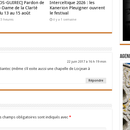
OS-GUIREC] Pardon de
Interceltique 2026 : les
-Dame de la Clarté
Kanerion Pleuigner ouvrent
du 13 au 15 août
le festival
 23 heures
il y a 1 semaine
Agend
22 juin 2017 à 16 h 19 min
iantec (même s’il exite aussi une chapelle de Locjean à
Répondre
s champs obligatoires sont indiqués avec
*