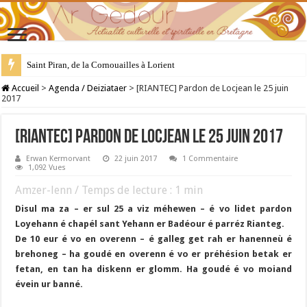
Saint Piran, de la Cornouailles à Lorient
28 juillet : Saint Samson de Dol, père de la Bretagne chrétienne
Accueil
>
Agenda / Deiziataer
>
[RIANTEC] Pardon de Locjean le 25 juin
2017
[RIANTEC] Pardon de Locjean le 25 juin 2017
Erwan Kermorvant
22 juin 2017
1 Commentaire
1,092 Vues
Amzer-lenn / Temps de lecture :
1
min
Disul ma za – er sul 25 a viz méhewen – é vo lidet pardon
Loyehann é chapél sant Yehann er Badéour é parréz Rianteg.
De 10 eur é vo en overenn – é galleg get rah er hanenneù é
brehoneg – ha goudé en overenn é vo er préhésion betak er
fetan, en tan ha diskenn er glomm. Ha goudé é vo moiand
évein ur banné.