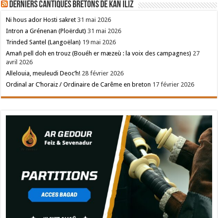
Derniers cantiques bretons de Kan Iliz
Ni hous ador Hosti sakret
31 mai 2026
Intron a Grénenan (Ploërdut)
31 mai 2026
Trinded Santel (Langoëlan)
19 mai 2026
Amañ pell doh en trouz (Bouéh er mæzeù : la voix des campagnes)
27
avril 2026
Allelouia, meuleudi Deoc’h!
28 février 2026
Ordinal ar C’horaiz / Ordinaire de Carême en breton
17 février 2026