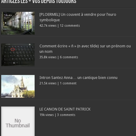
Articles les + vus depuis toujours
[PLOERMEL] Un couvent à vendre pour l’euro
symbolique
42.7k views
|
12 comments
Comment écrire « ñ » (n avec tilde) sur un prénom ou
un nom
35.8k views
|
6 comments
Intron Santez Anna… un cantique bien connu
21.5k views
|
1 comment
LE CANON DE SAINT PATRICK
19k views
|
3 comments