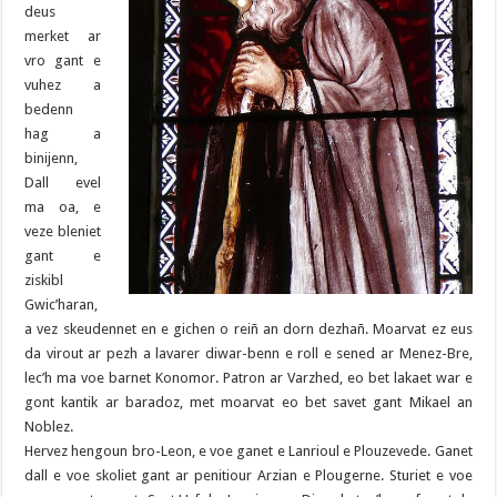
deus
merket ar
vro gant e
vuhez a
bedenn
hag a
binijenn,
Dall evel
ma oa, e
veze bleniet
gant e
ziskibl
Gwic’haran,
a vez skeudennet en e gichen o reiñ an dorn dezhañ. Moarvat ez eus
da virout ar pezh a lavarer diwar-benn e roll e sened ar Menez-Bre,
lec’h ma voe barnet Konomor. Patron ar Varzhed, eo bet lakaet war e
gont kantik ar baradoz, met moarvat eo bet savet gant Mikael an
Noblez.
Hervez hengoun bro-Leon, e voe ganet e Lanrioul e Plouzevede. Ganet
dall e voe skoliet gant ar penitiour Arzian e Plougerne. Sturiet e voe