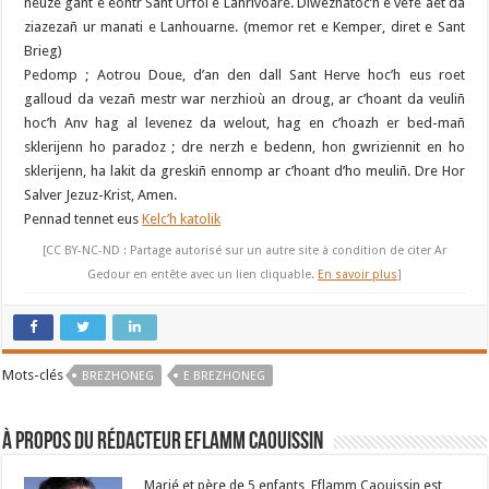
neuze gant e eontr Sant Urfol e Lanrivoare. Diwezhatoc’h e vefe aet da
ziazezañ ur manati e Lanhouarne. (memor ret e Kemper, diret e Sant
Brieg)
Pedomp ; Aotrou Doue, d’an den dall Sant Herve hoc’h eus roet
galloud da vezañ mestr war nerzhioù an droug, ar c’hoant da veuliñ
hoc’h Anv hag al levenez da welout, hag en c’hoazh er bed-mañ
sklerijenn ho paradoz ; dre nerzh e bedenn, hon gwriziennit en ho
sklerijenn, ha lakit da greskiñ ennomp ar c’hoant d’ho meuliñ. Dre Hor
Salver Jezuz-Krist, Amen.
Pennad tennet eus
Kelc’h katolik
[CC BY-NC-ND : Partage autorisé sur un autre site à condition de citer Ar
Gedour en entête avec un lien cliquable.
En savoir plus
]
Mots-clés
BREZHONEG
E BREZHONEG
À propos du rédacteur Eflamm Caouissin
Marié et père de 5 enfants, Eflamm Caouissin est