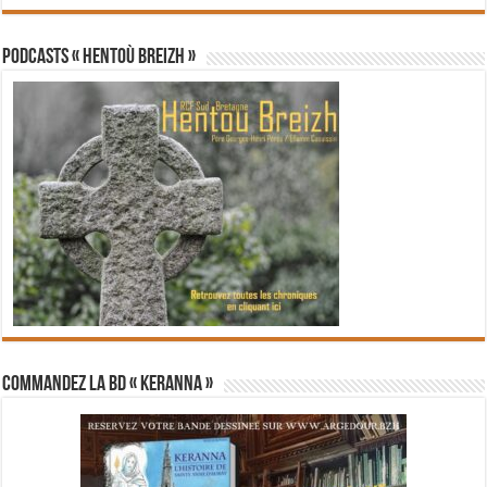
PODCASTS « Hentoù Breizh »
Commandez la BD « Keranna »