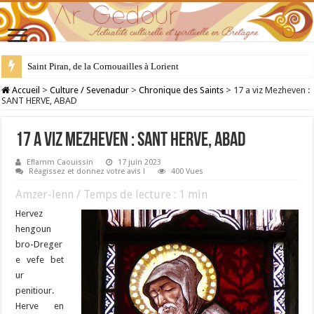
Saint Piran, de la Cornouailles à Lorient
28 juillet : Saint Samson de Dol, père de la Bretagne chrétienne
Accueil
>
Culture / Sevenadur
>
Chronique des Saints
>
17 a viz Mezheven :
SANT HERVE, ABAD
17 a viz Mezheven : SANT HERVE, ABAD
Eflamm Caouissin
17 juin 2023
Réagissez et donnez votre avis !
400 Vues
Amzer-lenn / Temps de lecture :
1
min
Hervez
hengoun
bro-Dreger
e vefe bet
ur
penitiour.
Herve en