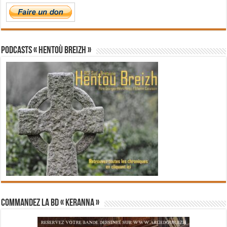
PODCASTS « Hentoù Breizh »
Commandez la BD « Keranna »