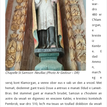
war-
dro
480 er
C’hlam
organ,
e
kreiste
iz
Kembr
e. E
dad
Ammo
n,
marc’h
Chapelle St Samson -Neulliac (Photo Ar Gedour – DR)
eg e
servij kont Klamorgan, a venne ober eus e vab un den a vrezel. Met
hemañ, dedennet gant traoù Doue a antreas e manati Ildud e Lanwit-
Bras. Bet stummet gant ar manac’h brudet, Samzun a c’houlenn an
aotre da vevañ en digenvez en enezenn Kaldei, e kreisteiz kontelezh
Pembrok, war-dro 510, lec’h ma teuas un toullad diskibion da vevañ