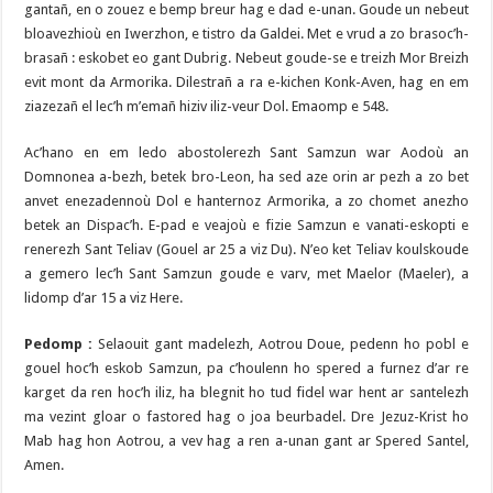
gantañ, en o zouez e bemp breur hag e dad e-unan. Goude un nebeut
bloavezhioù en Iwerzhon, e tistro da Galdei. Met e vrud a zo brasoc’h-
brasañ : eskobet eo gant Dubrig. Nebeut goude-se e treizh Mor Breizh
evit mont da Armorika. Dilestrañ a ra e-kichen Konk-Aven, hag en em
ziazezañ el lec’h m’emañ hiziv iliz-veur Dol. Emaomp e 548.
Ac’hano en em ledo abostolerezh Sant Samzun war Aodoù an
Domnonea a-bezh, betek bro-Leon, ha sed aze orin ar pezh a zo bet
anvet enezadennoù Dol e hanternoz Armorika, a zo chomet anezho
betek an Dispac’h. E-pad e veajoù e fizie Samzun e vanati-eskopti e
renerezh Sant Teliav (Gouel ar 25 a viz Du). N’eo ket Teliav koulskoude
a gemero lec’h Sant Samzun goude e varv, met Maelor (Maeler), a
lidomp d’ar 15 a viz Here.
Pedomp :
Selaouit gant madelezh, Aotrou Doue, pedenn ho pobl e
gouel hoc’h eskob Samzun, pa c’houlenn ho spered a furnez d’ar re
karget da ren hoc’h iliz, ha blegnit ho tud fidel war hent ar santelezh
ma vezint gloar o fastored hag o joa beurbadel. Dre Jezuz-Krist ho
Mab hag hon Aotrou, a vev hag a ren a-unan gant ar Spered Santel,
Amen.