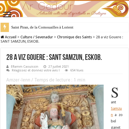
28 juillet : Saint Samson de Dol, père de la Bretagne chrétienne
Accueil
>
Culture / Sevenadur
>
Chronique des Saints
>
28 a viz Gouere :
SANT SAMZUN, ESKOB.
28 a viz Gouere : SANT SAMZUN, ESKOB.
Eflamm Caouissin
27 juillet 2021
Réagissez et donnez votre avis !
654 Vues
Amzer-lenn / Temps de lecture :
1
min
S
ant
Samzu
n
a zo
bel
ganet