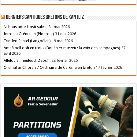
Derniers cantiques bretons de Kan Iliz
Ni hous ador Hosti sakret
31 mai 2026
Intron a Grénenan (Ploërdut)
31 mai 2026
Trinded Santel (Langoëlan)
19 mai 2026
Amañ pell doh en trouz (Bouéh er mæzeù : la voix des campagnes)
27
avril 2026
Allelouia, meuleudi Deoc’h!
28 février 2026
Ordinal ar C’horaiz / Ordinaire de Carême en breton
17 février 2026