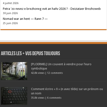
4 juillet 2026
Petra 'zo nevez e brezhoneg evit an hañv 2026 ? - Deiziataer Brezhoweb
30 juin 2026
Nomad war an hent — Rann 7 —
25 juin 2026
Articles les + vus depuis toujours
[PLOERMEL] Un couvent à vendre pour l’euro
symbolique
42.8k views
|
12 comments
Comment écrire « ñ » (n avec tilde) sur un prénom ou
un nom
35.8k views
|
6 comments