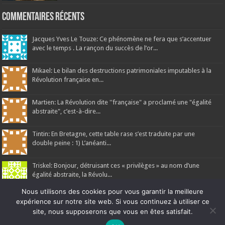
Commentaires récents
Jacques Yves Le Touze: Ce phénomène ne fera que s’accentuer
avec le temps . La rançon du succès de l’or...
Mikael: Le bilan des destructions patrimoniales imputables à la
Révolution française en...
Martien: La Révolution dite ''française" a proclamé une "égalité
abstraite", c’est-à-dire...
Tintin: En Bretagne, cette table rase s’est traduite par une
double peine : 1) L’anéanti...
Triskel: Bonjour, détruisant ces « privilèges » au nom d’une
égalité abstraite, la Révolu...
Nous utilisons des cookies pour vous garantir la meilleure
expérience sur notre site web. Si vous continuez à utiliser ce
site, nous supposerons que vous en êtes satisfait.
Ne manquez pas la nouveauté de Bernard Rio "LA REVOLUTION DES