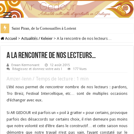
Saint Piran, de la Cornouailles à Lorient
28 juillet : Saint Samson de Dol, père de la Bretagne chrétienne
Accueil
>
Actualités / Keleier
>
A la rencontre de nos lecteurs…
A la rencontre de nos lecteurs…
Erwan Kermorvant
12 août 2015
Réagissez et donnez votre avis !
177 Vues
Amzer-lenn / Temps de lecture :
1
min
L’été nous permet de rencontrer nombre de nos lecteurs : pardons,
Tro Breiz, Festival Interceltique, etc… sont de multiples occasions
d’échanger avec eux.
Si AR GEDOUR est parfois un « poil à gratter » pour certains, provoque
parfois des désaccords sur certains choix, il n’en demeure pas moins
que notre volonté est d’être dans le constructif… et cette saison nous
démontre que notre travail n’est pas vain, l’ayant constaté sur le