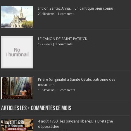
Intron Santez Anna… un cantique bien connu
21.5k views
|
1 comment
LE CANON DE SAINT PATRICK
19k views
|
3 comments
Prière (originale) à Sainte Cécile, patronne des
musiciens
18.5k views
|
5 comments
Articles les + commentés ce mois
4 août 1789 : les paysans libérés, la Bretagne
dépossédée