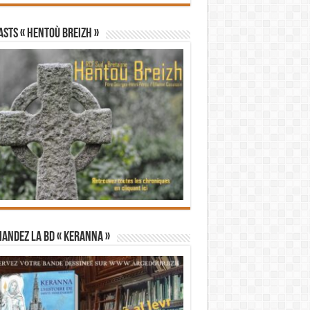
STS « Hentoù Breizh »
andez la BD « Keranna »