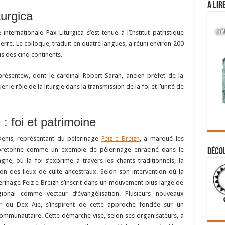
A lir
turgica
 internationale Pax Liturgica s’est tenue à l’Institut patristique
erre. Le colloque, traduit en quatre langues, a réuni environ 200
sus des cinq continents.
présentew, dont le cardinal Robert Sarah, ancien préfet de la
 le rôle de la liturgie dans la transmission de la foi et l’unité de
: foi et patrimoine
 Denis, représentant du pèlerinage
Feiz e Breizh
, a marqué les
ive bretonne comme un exemple de pèlerinage enraciné dans le
Déco
agne, où la foi s’exprime à travers les chants traditionnels, la
on des lieux de culte ancestraux. Selon son intervention où la
erinage Feiz e Breizh s’inscrit dans un mouvement plus large de
gional comme vecteur d’évangélisation. Plusieurs nouveaux
ir ou Dex Aïe, s’inspirent de cette approche fondée sur un
t communautaire. Cette démarche vise, selon ses organisateurs, à