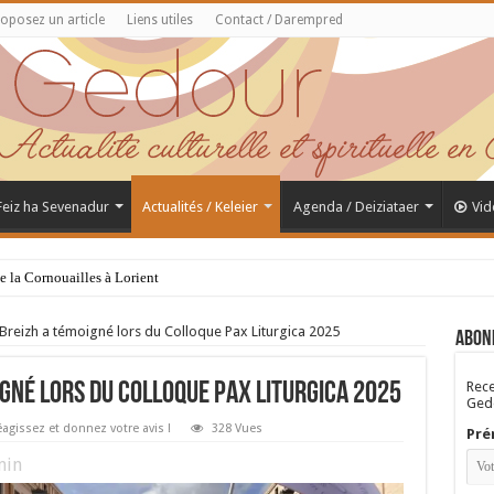
oposez un article
Liens utiles
Contact / Darempred
 Feiz ha Sevenadur
Actualités / Keleier
Agenda / Deiziataer
Vid
de la Cornouailles à Lorient
Saint Samson de Dol, père de la Bretagne chrétienne
 Breizh a témoigné lors du Colloque Pax Liturgica 2025
Abon
Rece
igné lors du Colloque Pax Liturgica 2025
Gedo
agissez et donnez votre avis !
328 Vues
Pré
in