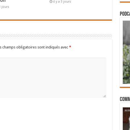
ion
il y a 3 jours
 3 jours
PODCA
s champs obligatoires sont indiqués avec
*
Comm