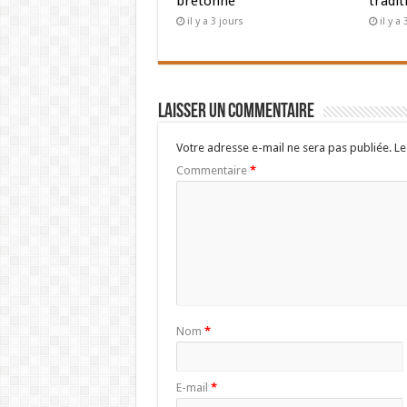
bretonne
tradit
il y a 3 jours
il y a
Laisser un commentaire
Votre adresse e-mail ne sera pas publiée.
Le
Commentaire
*
Nom
*
E-mail
*