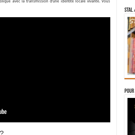
holique avec la transmission d’une identité locale vivante. Vous
STAL 
Pour 
 ?