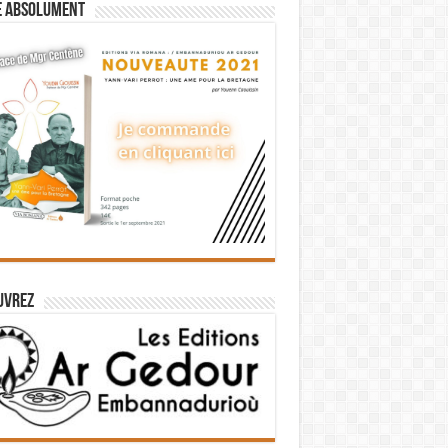
e absolument
uvrez