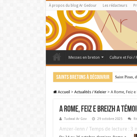
À propos du blog Ar Gedour
Les rédacteurs
Pr
Messes en breton
Culture et Foi /
Saints bretons à découvrir
Saint Piran, 
28 juillet : 
Accueil
>
Actualités / Keleier
>
A Rome, Feiz e
A Rome, Feiz e Breizh a témo
Tudwal Ar Gov
29 octobre 2025
Ré
Amzer-lenn / Temps de lecture :
3
m