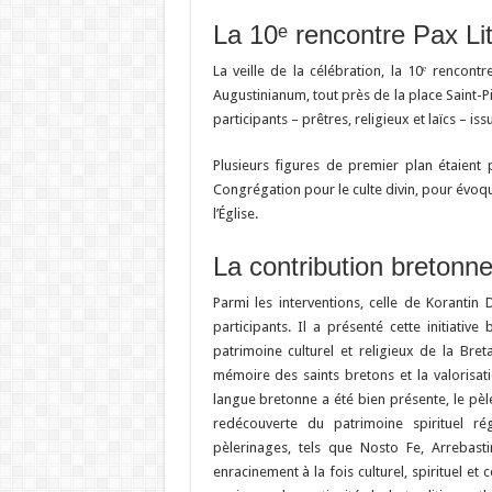
La 10ᵉ rencontre Pax Li
La veille de la célébration, la 10ᵉ rencontre
Augustinianum, tout près de la place Saint-Pi
participants – prêtres, religieux et laïcs – is
Plusieurs figures de premier plan étaient 
Congrégation pour le culte divin, pour évoquer
l’Église.
La contribution bretonne 
Parmi les interventions, celle de Korantin
participants. Il a présenté cette initiat
patrimoine culturel et religieux de la Bret
mémoire des saints bretons et la valorisati
langue bretonne a été bien présente, le pèl
redécouverte du patrimoine spirituel ré
pèlerinages, tels que Nosto Fe, Arrebast
enracinement à la fois culturel, spirituel e