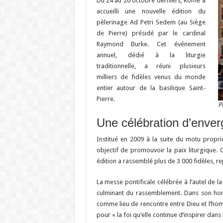
Du 24 au 26 octobre derniers, Rome a
accueilli une nouvelle édition du
pèlerinage Ad Petri Sedem (au Siège
de Pierre) présidé par le cardinal
Raymond Burke. Cet événement
annuel, dédié à la liturgie
traditionnelle, a réuni plusieurs
milliers de fidèles venus du monde
entier autour de la basilique Saint-
Pierre.
P
Une célébration d’enverg
Institué en 2009 à la suite du motu propr
objectif de promouvoir la paix liturgique. 
édition a rassemblé plus de 3 000 fidèles, r
La messe pontificale célébrée à l’autel de la
culminant du rassemblement. Dans son homél
comme lieu de rencontre entre Dieu et l’hom
pour « la foi qu’elle continue d’inspirer dans