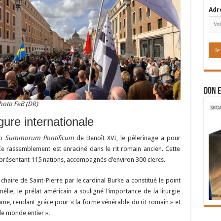
Adr
DON E
hoto FeB (DR)
ure internationale
io
Summorum Pontificum
de Benoît XVI, le pèlerinage a pour
Ce rassemblement est enraciné dans le rit romain ancien. Cette
eprésentant 115 nations, accompagnés d’environ 300 clercs.
 chaire de Saint-Pierre par le cardinal Burke a constitué le point
ie, le prélat américain a souligné l’importance de la liturgie
me, rendant grâce pour « la forme vénérable du rit romain » et
 le monde entier ».