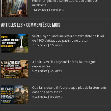
Prière (originale) à Sainte Cécile, patronne des
musiciens
18.5k views
|
5 comments
Articles les + commentés ce mois
Saint-Divy : quand une lecture maximaliste de la loi
de 1905 s’attaque au patrimoine breton
7 comments
|
622 views
4 août 1789 : les paysans libérés, la Bretagne
dépossédée
5 comments
|
325 views
Que faire quand il n’y a presque plus de bretonnants
dans nos paroisses ?
4 comments
|
182 views