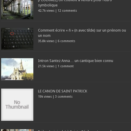
symbolique
42.7k views
|
12 comments
Comment écrire « ñ » (n avec tilde) sur un prénom ou
un nom
35.8k views
|
6 comments
Intron Santez Anna… un cantique bien connu
21.5k views
|
1 comment
LE CANON DE SAINT PATRICK
19k views
|
3 comments