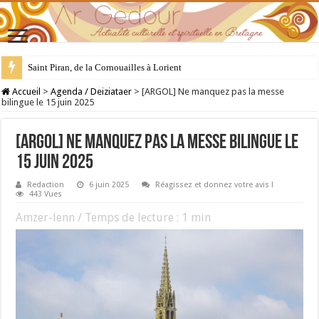
Saint Piran, de la Cornouailles à Lorient
28 juillet : Saint Samson de Dol, père de la Bretagne chrétienne
Accueil
>
Agenda / Deiziataer
>
[ARGOL] Ne manquez pas la messe
bilingue le 15 juin 2025
[ARGOL] Ne manquez pas la messe bilingue le
15 juin 2025
Redaction
6 juin 2025
Réagissez et donnez votre avis !
443 Vues
Amzer-lenn / Temps de lecture :
1
min