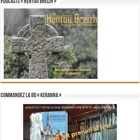
PODCASTS « Hentoù Breizh »
Commandez la BD « Keranna »