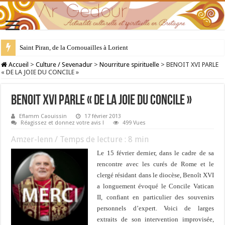
28 juillet : Saint Samson de Dol, père de la Bretagne chrétienne
Accueil
>
Culture / Sevenadur
>
Nourriture spirituelle
>
BENOIT XVI PARLE
« DE LA JOIE DU CONCILE »
BENOIT XVI PARLE « DE LA JOIE DU CONCILE »
Eflamm Caouissin
17 février 2013
Réagissez et donnez votre avis !
499 Vues
Amzer-lenn / Temps de lecture :
8
min
Le 15 février dernier, dans le cadre de sa
rencontre avec les curés de Rome et le
clergé résidant dans le diocèse, Benoît XVI
a longuement évoqué le Concile Vatican
II, confiant en particulier des souvenirs
personnels d’expert. Voici de larges
extraits de son intervention improvisée,