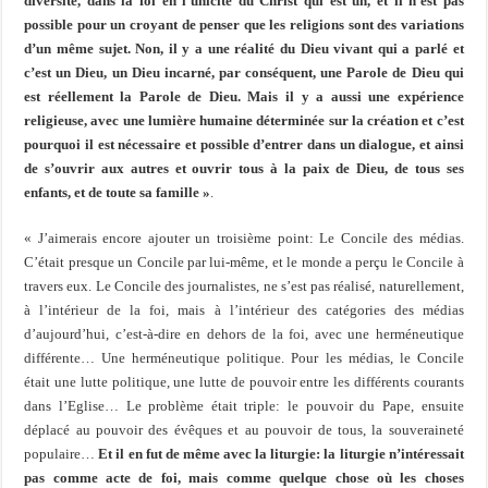
diversité, dans la foi en l’unicité du Christ qui est un, et il n’est pas
possible pour un croyant de penser que les religions sont des variations
d’un même sujet. Non, il y a une réalité du Dieu vivant qui a parlé et
c’est un Dieu, un Dieu incarné, par conséquent, une Parole de Dieu qui
est réellement la Parole de Dieu. Mais il y a aussi une expérience
religieuse, avec une lumière humaine déterminée sur la création et c’est
pourquoi il est nécessaire et possible d’entrer dans un dialogue, et ainsi
de s’ouvrir aux autres et ouvrir tous à la paix de Dieu, de tous ses
enfants, et de toute sa famille »
.
« J’aimerais encore ajouter un troisième point: Le Concile des médias.
C’était presque un Concile par lui-même, et le monde a perçu le Concile à
travers eux. Le Concile des journalistes, ne s’est pas réalisé, naturellement,
à l’intérieur de la foi, mais à l’intérieur des catégories des médias
d’aujourd’hui, c’est-à-dire en dehors de la foi, avec une herméneutique
différente… Une herméneutique politique. Pour les médias, le Concile
était une lutte politique, une lutte de pouvoir entre les différents courants
dans l’Eglise… Le problème était triple: le pouvoir du Pape, ensuite
déplacé au pouvoir des évêques et au pouvoir de tous, la souveraineté
populaire…
Et il en fut de même avec la liturgie: la liturgie n’intéressait
pas comme acte de foi, mais comme quelque chose où les choses