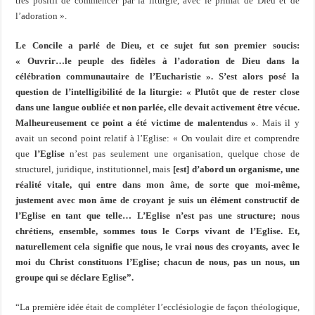
très positif de commencer par la liturgie, avec le primat de Dieu et de
l’adoration ».
Le Concile a parlé de Dieu, et ce sujet fut son premier soucis:
« Ouvrir…le peuple des fidèles à l’adoration de Dieu dans la
célébration communautaire de l’Eucharistie ». S’est alors posé la
question de l’intelligibilité de la liturgie: « Plutôt que de rester close
dans une langue oubliée et non parlée, elle devait activement être vécue.
Malheureusement ce point a été victime de malentendus »
. Mais il y
avait un second point relatif à l’Eglise: « On voulait dire et comprendre
que
l’Eglise
n’est pas seulement une organisation, quelque chose de
structurel, juridique, institutionnel, mais
[est] d’abord un organisme, une
réalité vitale, qui entre dans mon âme, de sorte que moi-même,
justement avec mon âme de croyant je suis un élément constructif de
l’Eglise en tant que telle… L’Eglise n’est pas une structure; nous
chrétiens, ensemble, sommes tous le Corps vivant de l’Eglise. Et,
naturellement cela signifie que nous, le vrai nous des croyants, avec le
moi du Christ constituons l’Eglise; chacun de nous, pas un nous, un
groupe qui se déclare Eglise”.
“La première idée était de compléter l’ecclésiologie de façon théologique,