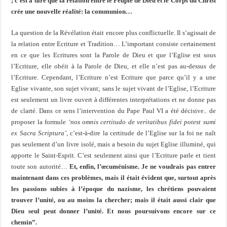
; c’est à dire que la relation entre le Peuple de Dieu et le Corps du Christ
crée une nouvelle réalité: la communion…
La question de la Révélation était encore plus conflictuelle. Il s’agissait de
la relation entre Ecriture et Tradition… L’important consiste certainement
en ce que les Ecritures sont la Parole de Dieu et que l’Eglise est sous
l’Ecriture, elle obéit à la Parole de Dieu, et elle n’est pas au-dessus de
l’Ecriture. Cependant, l’Ecriture n’est Ecriture que parce qu’il y a une
Eglise vivante, son sujet vivant; sans le sujet vivant de l’Eglise, l’Ecriture
est seulement un livre ouvert à différentes interprétations et ne donne pas
de clarté. Dans ce sens l’intervention du Pape Paul VI a été décisive.. de
proposer la formule
‘nos omnis certitudo de veritatibus fidei potest sumi
ex Sacra Scriptura’
, c’est-à-dire la certitude de l’Eglise sur la foi ne naît
pas seulement d’un livre isolé, mais a besoin du sujet Eglise illuminé, qui
apporte le Saint-Esprit. C’est seulement ainsi que l’Ecriture parle et tient
toute son autorité…
Et, enfin, l’œcuménisme. Je ne voudrais pas entrer
maintenant dans ces problèmes, mais il était évident que, surtout après
les passions subies à l’époque du nazisme, les chrétiens pouvaient
trouver l’unité, ou au moins la chercher; mais il était aussi clair que
Dieu seul peut donner l’unité. Et nous poursuivons encore sur ce
chemin”.