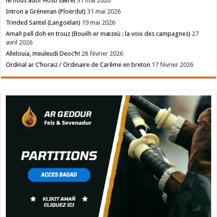
Ni hous ador Hosti sakret
31 mai 2026
Intron a Grénenan (Ploërdut)
31 mai 2026
Trinded Santel (Langoëlan)
19 mai 2026
Amañ pell doh en trouz (Bouéh er mæzeù : la voix des campagnes)
27
avril 2026
Allelouia, meuleudi Deoc’h!
28 février 2026
Ordinal ar C’horaiz / Ordinaire de Carême en breton
17 février 2026