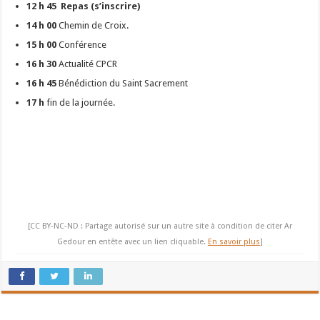
12 h 45
Repas (s’inscrire)
14 h 00
Chemin de Croix.
15 h 00
Conférence
16 h 30
Actualité CPCR
16 h 45
Bénédiction du Saint Sacrement
17 h
fin de la journée.
[CC BY-NC-ND : Partage autorisé sur un autre site à condition de citer Ar
Gedour en entête avec un lien cliquable.
En savoir plus
]