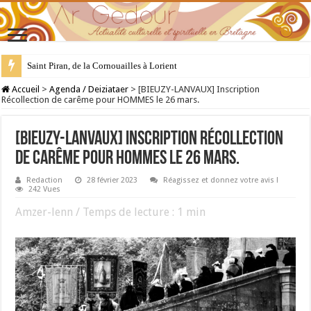
Saint Piran, de la Cornouailles à Lorient
28 juillet : Saint Samson de Dol, père de la Bretagne chrétienne
Accueil
>
Agenda / Deiziataer
>
[BIEUZY-LANVAUX] Inscription
Récollection de carême pour HOMMES le 26 mars.
[BIEUZY-LANVAUX] Inscription Récollection
de carême pour HOMMES le 26 mars.
Redaction
28 février 2023
Réagissez et donnez votre avis !
242 Vues
Amzer-lenn / Temps de lecture :
1
min