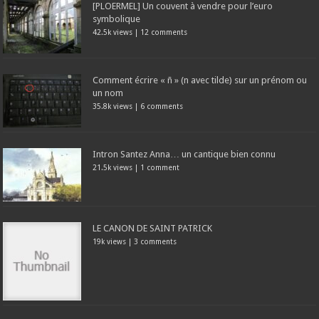
[PLOERMEL] Un couvent à vendre pour l’euro
symbolique
42.5k views
|
12 comments
Comment écrire « ñ » (n avec tilde) sur un prénom ou
un nom
35.8k views
|
6 comments
Intron Santez Anna… un cantique bien connu
21.5k views
|
1 comment
LE CANON DE SAINT PATRICK
19k views
|
3 comments