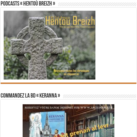
PODCASTS « Hentoù Breizh »
Commandez la BD « Keranna »