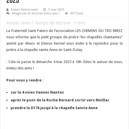
2025
Erwan Kermorvant
3 mai 2025
Réagissez et donnez votre avis !
937 Vues
Amzer-lenn / Temps de lecture :
1
min
La Fraternité Saint Patern de l’association LES CHEMINS DU TRO BREIZ
nous informe que le petit groupe de prière “les chapelles chantantes”
animé par Alexis et Denise Kerivel vous invite à le rejoindre pour la
prière à la chapelle sainte Anne en Saint-Dolay
. Cela se passe le dimanche 4 mai 2025 à 16h. Dites le autour de vous,
invitez des amis !
Pour vous y rendre :
sur la 4 voies Vannes Nantes
après le pont de la Roche Bernard sortir vers Nivillac
prendre la D176 jusqu’à la chapelle Sainte Anne