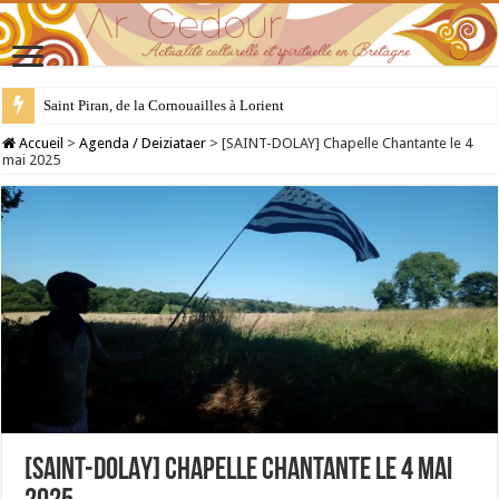
Saint Piran, de la Cornouailles à Lorient
28 juillet : Saint Samson de Dol, père de la Bretagne chrétienne
Accueil
>
Agenda / Deiziataer
>
[SAINT-DOLAY] Chapelle Chantante le 4
mai 2025
[SAINT-DOLAY] Chapelle Chantante le 4 mai