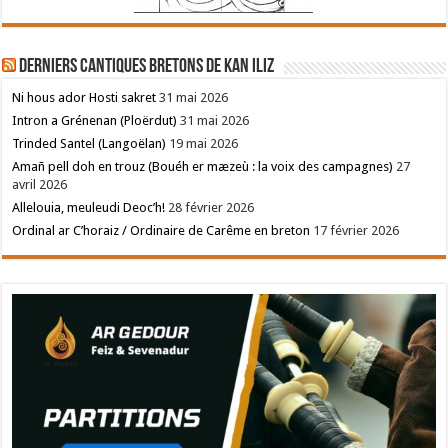
Derniers cantiques bretons de Kan Iliz
Ni hous ador Hosti sakret
31 mai 2026
Intron a Grénenan (Ploërdut)
31 mai 2026
Trinded Santel (Langoëlan)
19 mai 2026
Amañ pell doh en trouz (Bouéh er mæzeù : la voix des campagnes)
27
avril 2026
Allelouia, meuleudi Deoc’h!
28 février 2026
Ordinal ar C’horaiz / Ordinaire de Carême en breton
17 février 2026