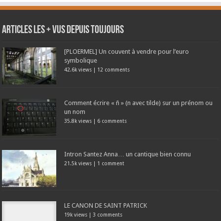
Articles les + vus depuis toujours
[PLOERMEL] Un couvent à vendre pour l’euro
symbolique
42.6k views
|
12 comments
Comment écrire « ñ » (n avec tilde) sur un prénom ou
un nom
35.8k views
|
6 comments
Intron Santez Anna… un cantique bien connu
21.5k views
|
1 comment
LE CANON DE SAINT PATRICK
19k views
|
3 comments