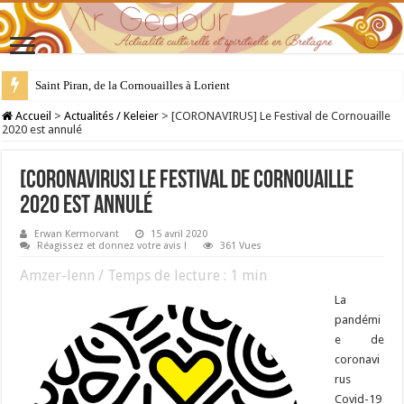
Saint Piran, de la Cornouailles à Lorient
28 juillet : Saint Samson de Dol, père de la Bretagne chrétienne
Accueil
>
Actualités / Keleier
>
[CORONAVIRUS] Le Festival de Cornouaille
2020 est annulé
[CORONAVIRUS] Le Festival de Cornouaille
2020 est annulé
Erwan Kermorvant
15 avril 2020
Réagissez et donnez votre avis !
361 Vues
Amzer-lenn / Temps de lecture :
1
min
La
pandémi
e de
coronavi
rus
Covid-19