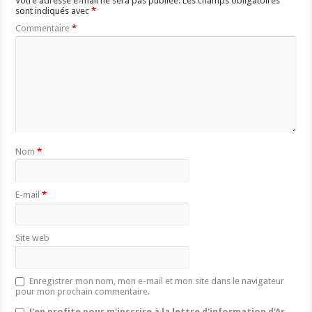
Votre adresse e-mail ne sera pas publiée.
Les champs obligatoires
sont indiqués avec
*
Commentaire
*
Nom
*
E-mail
*
Site web
Enregistrer mon nom, mon e-mail et mon site dans le navigateur
pour mon prochain commentaire.
J'en profite pour m'inscrire à la lettre d'information d'Ar