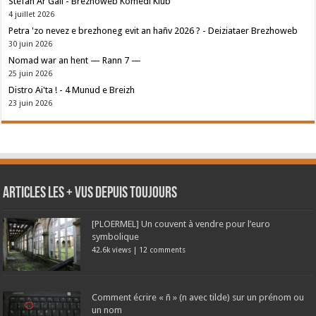
Stefan Ar Gall - Brezhoweb Komedi Klub
4 juillet 2026
Petra 'zo nevez e brezhoneg evit an hañv 2026 ? - Deiziataer Brezhoweb
30 juin 2026
Nomad war an hent — Rann 7 —
25 juin 2026
Distro Ai'ta ! - 4 Munud e Breizh
23 juin 2026
Articles les + vus depuis toujours
[PLOERMEL] Un couvent à vendre pour l’euro
symbolique
42.6k views
|
12 comments
Comment écrire « ñ » (n avec tilde) sur un prénom ou
un nom