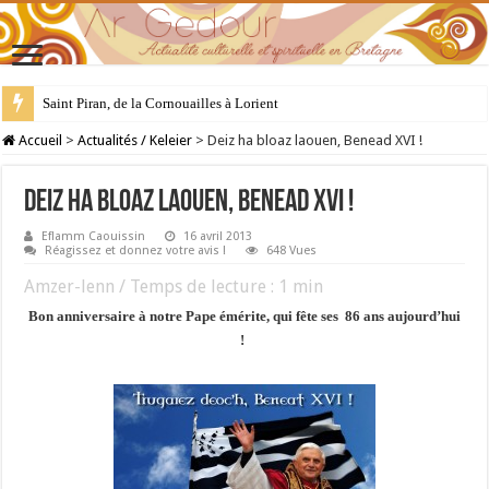
Saint Piran, de la Cornouailles à Lorient
28 juillet : Saint Samson de Dol, père de la Bretagne chrétienne
Accueil
>
Actualités / Keleier
>
Deiz ha bloaz laouen, Benead XVI !
Deiz ha bloaz laouen, Benead XVI !
Eflamm Caouissin
16 avril 2013
Réagissez et donnez votre avis !
648 Vues
Amzer-lenn / Temps de lecture :
1
min
Bon anniversaire à notre Pape émérite, qui fête ses 86 ans aujourd’hui
!