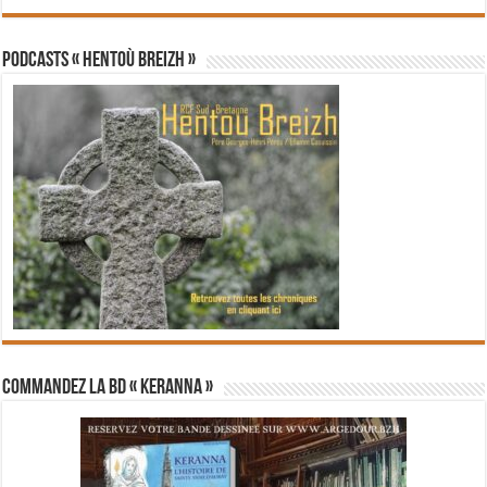
PODCASTS « Hentoù Breizh »
Commandez la BD « Keranna »