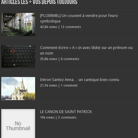
Articles les + vus depuis toujours
[PLOERMEL] Un couvent à vendre pour l’euro
symbolique
42.8k views
|
12 comments
Comment écrire « ñ » (n avec tilde) sur un prénom ou
un nom
35.8k views
|
6 comments
Intron Santez Anna… un cantique bien connu
21.5k views
|
1 comment
LE CANON DE SAINT PATRICK
19k views
|
3 comments