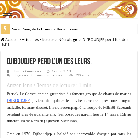
Saint Piran, de la Cornouailles à Lorient
28 juillet : Saint Samson de Dol, père de la Bretagne chrétienne
Accueil
>
Actualités / Keleier
>
Nécrologie
>
DJIBOUDJEP perd l’un des
leurs.
DJIBOUDJEP perd l’un des leurs.
Eflamm Caouissin
12 mai 2013
Réagissez et donnez votre avis !
790 Vues
Amzer-lenn / Temps de lecture :
1
min
Patrick Le Garrec, ancien guitariste du fameux groupe de chants de marins
DJIBOUDJEP
, vient de quitter le navire terrestre après une longue
maladie. Homme discret, il aura accompagné la troupe de Mikaël Yaouank
pendant près de quarante ans. Ses obsèques auront lieu le 14 mai à 15h au
funérarium de Kerlétu ( Quéven-Morbihan).
Créé en 1970, Djiboudjep a baladé son incroyable énergie par tous les