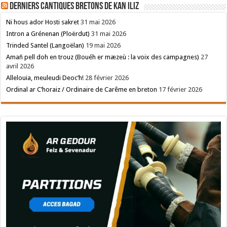
Derniers cantiques bretons de Kan Iliz
Ni hous ador Hosti sakret
31 mai 2026
Intron a Grénenan (Ploërdut)
31 mai 2026
Trinded Santel (Langoëlan)
19 mai 2026
Amañ pell doh en trouz (Bouéh er mæzeù : la voix des campagnes)
27
avril 2026
Allelouia, meuleudi Deoc’h!
28 février 2026
Ordinal ar C’horaiz / Ordinaire de Carême en breton
17 février 2026