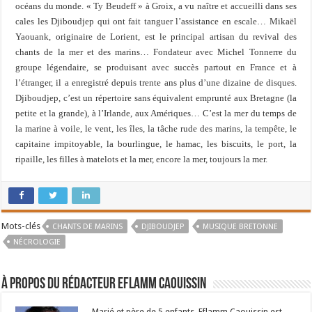
océans du monde. « Ty Beudeff » à Groix, a vu naître et accueilli dans ses
cales les Djiboudjep qui ont fait tanguer l’assistance en escale… Mikaël
Yaouank, originaire de Lorient, est le principal artisan du revival des
chants de la mer et des marins… Fondateur avec Michel Tonnerre du
groupe légendaire, se produisant avec succès partout en France et à
l’étranger, il a enregistré depuis trente ans plus d’une dizaine de disques.
Djiboudjep, c’est un répertoire sans équivalent emprunté aux Bretagne (la
petite et la grande), à l’Irlande, aux Amériques… C’est la mer du temps de
la marine à voile, le vent, les îles, la tâche rude des marins, la tempête, le
capitaine impitoyable, la bourlingue, le hamac, les biscuits, le port, la
ripaille, les filles à matelots et la mer, encore la mer, toujours la mer.
Mots-clés
CHANTS DE MARINS
DJIBOUDJEP
MUSIQUE BRETONNE
NÉCROLOGIE
À propos du rédacteur Eflamm Caouissin
Marié et père de 5 enfants, Eflamm Caouissin est