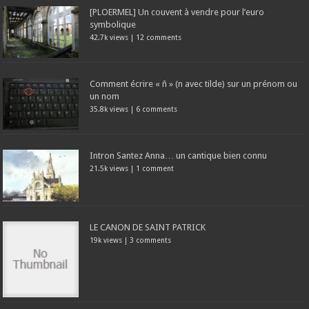
[PLOERMEL] Un couvent à vendre pour l’euro
symbolique
42.7k views
|
12 comments
Comment écrire « ñ » (n avec tilde) sur un prénom ou
un nom
35.8k views
|
6 comments
Intron Santez Anna… un cantique bien connu
21.5k views
|
1 comment
LE CANON DE SAINT PATRICK
19k views
|
3 comments