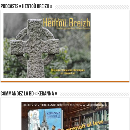
PODCASTS « Hentoù Breizh »
Commandez la BD « Keranna »