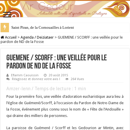
Saint Piran, de la Cornouailles à Lorient
28 juillet : Saint Samson de Dol, père de la Bretagne chrétienne
Accueil
>
Agenda / Deiziataer
>
GUEMENE / SCORFF : une veillée pour le
pardon de ND de la Fosse
GUEMENE / SCORFF : une veillée pour le
pardon de ND de la Fosse
Eflamm Caouissin
20 août 2015
Réagissez et donnez votre avis !
264 Vues
Amzer-lenn / Temps de lecture :
1
min
Pour la première fois, une veillée d’adoration eucharistique aura lieu à
l’église de Guémené/Scorff, à l’occasion du Pardon de Notre-Dame de
la Fosse, événement plus connu sous le nom de « Fête de l’Andouille »
qui draine des milliers de personnes.
La paroisse de Guémené / Scorff et les Gedourion ar Mintin, avec