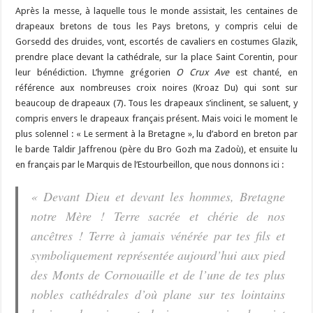
Après la messe, à laquelle tous le monde assistait, les centaines de
drapeaux bretons de tous les Pays bretons, y compris celui de
Gorsedd des druides, vont, escortés de cavaliers en costumes Glazik,
prendre place devant la cathédrale, sur la place Saint Corentin, pour
leur bénédiction. L’hymne grégorien
O Crux Ave
est chanté, en
référence aux nombreuses croix noires (Kroaz Du) qui sont sur
beaucoup de drapeaux (7). Tous les drapeaux s’inclinent, se saluent, y
compris envers le drapeaux français présent. Mais voici le moment le
plus solennel : « Le serment à la Bretagne », lu d’abord en breton par
le barde Taldir Jaffrenou (père du Bro Gozh ma Zadoù), et ensuite lu
en français par le Marquis de l’Estourbeillon, que nous donnons ici :
« Devant Dieu et devant les hommes, Bretagne
notre Mère ! Terre sacrée et chérie de nos
ancêtres ! Terre à jamais vénérée par tes fils et
symboliquement représentée aujourd’hui aux pied
des Monts de Cornouaille et de l’une de tes plus
nobles cathédrales d’où plane sur tes lointains