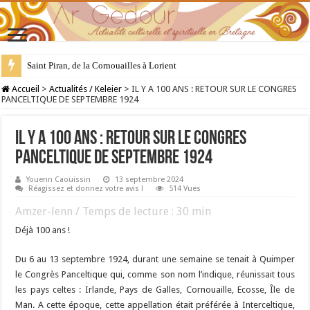
Saint Piran, de la Cornouailles à Lorient
28 juillet : Saint Samson de Dol, père de la Bretagne chrétienne
Accueil
>
Actualités / Keleier
>
IL Y A 100 ANS : RETOUR SUR LE CONGRES
PANCELTIQUE DE SEPTEMBRE 1924
IL Y A 100 ANS : RETOUR SUR LE CONGRES
PANCELTIQUE DE SEPTEMBRE 1924
Youenn Caouissin
13 septembre 2024
Réagissez et donnez votre avis !
514 Vues
Amzer-lenn / Temps de lecture :
30
min
Déjà 100 ans !
Du 6 au 13 septembre 1924, durant une semaine se tenait à Quimper
le Congrès Panceltique qui, comme son nom l’indique, réunissait tous
les pays celtes : Irlande, Pays de Galles, Cornouaille, Ecosse, Île de
Man. A cette époque, cette appellation était préférée à Interceltique,