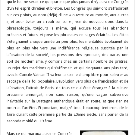
qui le fut, ne serait-ce que parce que plus jamais il n’y aura de Congrès
d’un tel esprit chrétien et breton. Les Congrès qui suivront s’affadiront
sur ces points, au nom (déjà) d’une « ouverture au monde, aux autres
», et pour éviter un « repli sur soi » ; rien de nouveau donc dans la
phraséologie, toujours la même, qui excuse tous les abandons
présents et futurs, et pose les phraseurs en sages éclairés.. Les élites
s’éteignaient chaque année un peu plus, les mentalités évoluaient de
plus en plus vite vers une indifférence religieuse suscitée par la
laïcisation de la société, les pressions des syndicats, des partis, une
soif de modernisme, y compris chez un certains nombre de prêtres,
un rejet des traditions qui s’affirmait, et qui cinquante ans plus tard,
avec le Concile Vatican II va leur laisser le champ libre pour se livrer au
saccage de la foi populaire. L’évolution vers plus de francisation et de
laïcisation, l’attrait de Paris, de tous ce qui était étranger à la culture
bretonne annonçait, non sans raison, qu’une vague subversive
inévitable sur la Bretagne authentique était en route, et que rien ne
pourrait l’arrêter. Et pourtant, malgré tout, beaucoup tenteront de le
faire durant cette première partie du 20ème siècle, sans parler de la
seconde moitié du 19 ème.
Mais ce qui marqua aussi ce Congrès