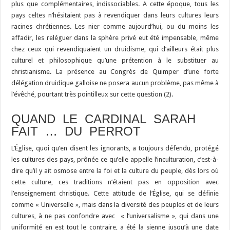
plus que complémentaires, indissociables. A cette époque, tous les
pays celtes n’hésitaient pas à revendiquer dans leurs cultures leurs
racines chrétiennes. Les nier comme aujourd’hui, ou du moins les
affadir, les reléguer dans la sphère privé eut été impensable, même
chez ceux qui revendiquaient un druidisme, qui d’ailleurs était plus
culturel et philosophique qu’une prétention à le substituer au
christianisme. La présence au Congrès de Quimper d’une forte
délégation druidique galloise ne posera aucun problème, pas même à
l’évêché, pourtant très pointilleux sur cette question (2).
QUAND LE CARDINAL SARAH
FAIT … DU PERROT
L’Église, quoi qu’en disent les ignorants, a toujours défendu, protégé
les cultures des pays, prônée ce qu’elle appelle l’inculturation, c’est-à-
dire qu’il y ait osmose entre la foi et la culture du peuple, dès lors où
cette culture, ces traditions n’étaient pas en opposition avec
l’enseignement christique. Cette attitude de l’Église, qui se définie
comme « Universelle », mais dans la diversité des peuples et de leurs
cultures, à ne pas confondre avec « l’universalisme », qui dans une
uniformité en est tout le contraire, a été la sienne jusqu’à une date