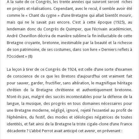
A la suite de ce Congrès, les trente années qui suivront seront riches
en projets et réalisations. Cependant, avec le recul, il semble avoir été
comme le « Chant du cygne » d’une Bretagne qui allait bientôt mourir,
mais qui ne le savait pas encore. C’est à cette époque (1925), au
lendemain donc du Congrès de Quimper, que l’écrivain académicien,
André Chevrillon décrira de manière sublime la fin inéluctable de cette
Bretagne croyante, bretonne, inestimable par la beauté et la richesse
de son patrimoine, de ses costumes, dans son livre « Derniers reflets à
l’Occident » (8)
La leçon à tirer de ce Congrès de 1924, est celle d’une sorte d’examen
de conscience de ce que les Bretons d’aujourd’hui ont vraiment fait
pour sauver, garder, fructifier, sans altération, le magnifique héritage
chrétien de la Bretagne chrétienne et authentiquement bretonne.
N’ont-ils pas, malgré des succès incontestables pour la défense de la
langue, la musique, des progrès en tous domaines nécessaires pour
une Bretagne moderne, négligé, ignoré, rejeté l’essentiel au profit de
l’éphémère, du festif, des modes et idéologies négatrices de toutes
identités, et fait ainsi de la Bretagne la triste cigale-clone d’une France
décadente ? L’abbé Perrot avait anticipé cet avenir, en prévenant :