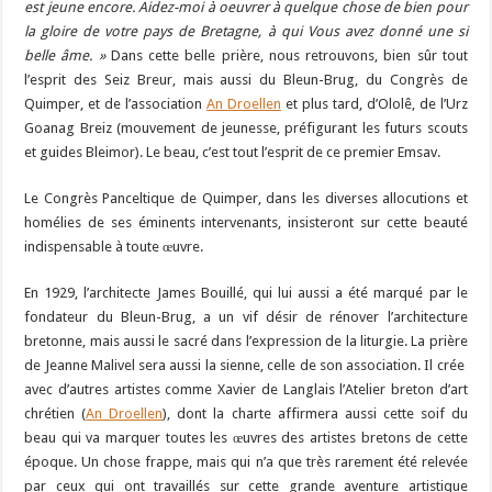
est jeune encore. Aidez-moi à oeuvrer à quelque chose de bien pour
la gloire de votre pays de Bretagne, à qui Vous avez donné une si
belle âme. »
Dans cette belle prière, nous retrouvons, bien sûr tout
l’esprit des Seiz Breur, mais aussi du Bleun-Brug, du Congrès de
Quimper, et de l’association
An Droellen
et plus tard, d’Ololê, de l’Urz
Goanag Breiz (mouvement de jeunesse, préfigurant les futurs scouts
et guides Bleimor). Le beau, c’est tout l’esprit de ce premier Emsav.
Le Congrès Panceltique de Quimper, dans les diverses allocutions et
homélies de ses éminents intervenants, insisteront sur cette beauté
indispensable à toute œuvre.
En 1929, l’architecte James Bouillé, qui lui aussi a été marqué par le
fondateur du Bleun-Brug, a un vif désir de rénover l’architecture
bretonne, mais aussi le sacré dans l’expression de la liturgie. La prière
de Jeanne Malivel sera aussi la sienne, celle de son association. Il crée
avec d’autres artistes comme Xavier de Langlais l’Atelier breton d’art
chrétien (
An Droellen
), dont la charte affirmera aussi cette soif du
beau qui va marquer toutes les œuvres des artistes bretons de cette
époque. Un chose frappe, mais qui n’a que très rarement été relevée
par ceux qui ont travaillés sur cette grande aventure artistique