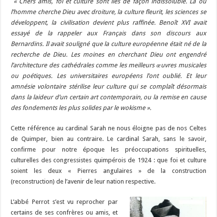
« Chers amis, foi et culture sont liés de façon indissoluble. Là où
l’homme cherche Dieu avec droiture, la culture fleurit, les sciences se
développent, la civilisation devient plus raffinée. Benoît XVI avait
essayé de la rappeler aux Français dans son discours aux
Bernardins. Il avait souligné que la culture européenne était né de la
recherche de Dieu. Les moines en cherchant Dieu ont engendré
l’architecture des cathédrales comme les meilleurs œuvres musicales
ou poétiques. Les universitaires européens l’ont oublié. Et leur
amnésie volontaire stérilise leur culture qui se complaît désormais
dans la laideur d’un certain art contemporain, ou la remise en cause
des fondements les plus solides par le wokisme ».
Cette référence au cardinal Sarah ne nous éloigne pas de nos Celtes
de Quimper, bien au contraire. Le cardinal Sarah, sans le savoir,
confirme pour notre époque les préoccupations spirituelles,
culturelles des congressistes quimpérois de 1924 : que foi et culture
soient les deux « Pierres angulaires » de la construction
(reconstruction) de l’avenir de leur nation respective.
L’abbé Perrot s’est vu reprocher par
certains de ses confrères ou amis, et