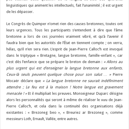
linguistiques qui animent les intellectuels, fait l’unanimité ; il est urgent
de les dépasser.
Le Congrès de Quimper n’omet rien des causes bretonnes, toutes ont
leurs urgences. Tous les participants s’entendent à dire que l’âme
bretonne a lors de ces journées vraiment vibré, et qu’à l’avenir il
faudra bien que les autorités de l’État en tiennent compte ; on verra,
hélas, qu’il n’en sera rien. L’esprit de Jean-Pierre Calloc’h est invoqué
dans le triptyque « Bretagne, langue bretonne, famille-enfant », car
c’est dès l’enfance que se prépare le breton de demain :
« Allons au
plus urgent qui est d’enseigner la langue bretonne aux enfants.
Ceux-là seuls peuvent quelque chose pour son salut … »
Pierre
Mocaër déclare que
« La langue bretonne ne saurait indéfiniment
attendre ; Le feu est à la maison ! Notre langue est gravement
menacée ! »
Et il multipliait les preuves. Monseigneur Duparc désigne
alors les personnalités qui seront à même de réaliser le vœu de Jean-
Pierre Calloc’h, et cela dans la continuité des organisations déjà
existantes : « Brezoneg beo », « Breuriez ar Brezoneg », comme
messieurs Loth, Ernault, Vallée, entre autres.