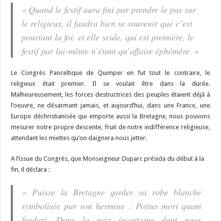
« Quand le festif aura fini par prendre le pas sur
le religieux, il faudra bien se souvenir que c’est
pourtant la foi, et elle seule, qui est première, le
festif par lui-même n’étant qu’affaire éphémère. »
Le Congrès Panceltique de Quimper en fut tout le contraire, le
religieux était premier. Il se voulait être dans la durée.
Malheureusement, les forces destructrices des peuples étaient déjà à
l’oeuvre, ne désarmant jamais, et aujourd’hui, dans une France, une
Europe déchristianisée qui emporte aussi la Bretagne, nous pouvons
mesurer notre propre descente, fruit de notre indifférence religieuse,
attendant les miettes qu’on daignera nous jetter.
A l’issue du Congrès, que Monseigneur Duparc présida du début à la
fin, il déclara :
« Puisse la Bretagne garder sa robe blanche
symbolisée par son hermine : Potius mori quam
foedari. Dans la paix incertaine dont nous