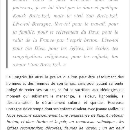
jouissons, je ne lui dirai pas le doux et poétique
Kousk Breiz-Izel, mais le viril Sao Breiz-Izel.
Lève-toi Bretagne, lève-toi pour le travail, pour
la famille, pour le relèvement du Pays, pour le
salut de la France par l’esprit breton. Lève-toi
pour ton Dieu, pour tes églises, tes écoles, tes
congrégations religieuses, pour tes enfants, ton
avenir ! Sao Breiz-Izel. »
Ce Congrès fut aussi la preuve que l’on peut être résolument des
hommes et des femmes de son temps, sans pour autant se sentir
obligé de renier ses racines, sa foi en sacrifiant aux idéologies du
moment qui subliment le mensonge, la laideur, l’ignominie, la
désacralisation, le déracinement culturel et spirituel. Heureuse
Bretagne de ce temps dont ses enfants disaient avec Jeanne Malivel: «
Nous voulions passionnément une renaissance de l’esprit national
breton, et dans l’ordre et la paix, un renouveau catholique : les
églises reconstruites, décorées, fleuries de vitraux ; un art neuf