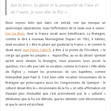
fait la force, la gloire et la prospérité de l’une et
de l’autre, je veux dire la Foi ».
Nous voyons bien que dans cet extrait, rien qui invoque un
quelconque séparatisme, mais l’affirmation de la seule voie à suivre :
Feiz ha Breiz
, dont la France serait aussi bénéficiaire. La Bretagne,
comme le dira à nouveau Monseigneur Duparc en 1932, à Vannes,
avait vocation à « être le phare qui guiderait la France », et comme le
disait aussi
Jean-Pierre Calloc’h
, à être à la pointe de l’Occident, « le
cierge qui guide les peuples ». Aujourd’hui, au vu du désert spirituel
qu’est aussi devenu la Bretagne, nous pouvons nous poser la
question, n’a-t-elle pas raté sa vocation, comme la France « Fille aînée
de l’Eglise », reniant les promesses de son baptême, comme
l’interpellait Jean-Paul II. C’est bien cette vocation missionnaire de la
Bretagne qui préoccupera aussi les Congressistes de Quimper : le
culturel devait être le « missionnaire de la foi », et cette affirmation est
d’autant plus d’actualité que c’est précisément par le « culturel »
(Wokisme) que la foi est détruite, que les identités sont déconstruites,
et que le sacré est profané.