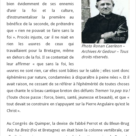
bien évidemment de ses ennemis
d’unir la foi et la culture,
d’instrumentaliser la première au
bénéfice de la seconde, de prétendre
que « rien ne pouvait se faire sans la
foi ». Procès injuste, car il ne niait en
rien les œuvres de ceux qui
Photo Ronan Caerleon –
travaillaient pour la Bretagne, même
Archives Ar Gedour – Tous
droits réservés.
en dehors de la foi. Il se contentait de
leur affirmer « que sans la foi, les
œuvres ne sont rien, car elles sont bâties sur le sable ; elles sont donc
éphémères par nature, condamnées à disparaître à peine nées ». Et il
avait raison, ne cessant de se référer à l’éphémérité de toutes choses
que chante le si beau cantique breton des défunts
Tremen ‘ra pep tra !
(Toute chose passe : force, biens, santé, jeunesse et beauté), et que «
tout devait se construire en s’appuyant sur la Pierre Angulaire qu’est le
Christ ».
Au Congrès de Quimper, la devise de l’abbé Perrot et du Bleun-Brug
Feiz ha Breiz
(Foi et Bretagne) en était bien la colonne vertébrale, car