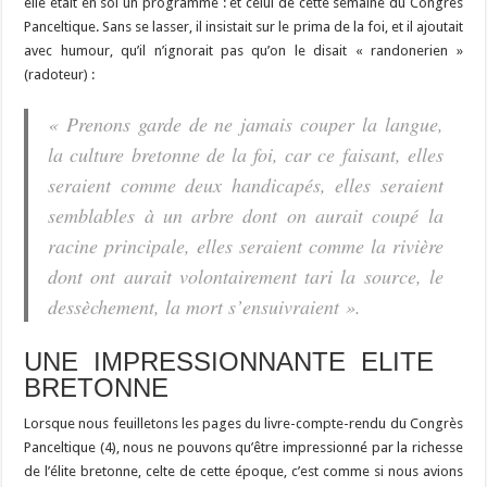
elle était en soi un programme : et celui de cette semaine du Congrès
Panceltique. Sans se lasser, il insistait sur le prima de la foi, et il ajoutait
avec humour, qu’il n’ignorait pas qu’on le disait « randonerien »
(radoteur) :
« Prenons garde de ne jamais couper la langue,
la culture bretonne de la foi, car ce faisant, elles
seraient comme deux handicapés, elles seraient
semblables à un arbre dont on aurait coupé la
racine principale, elles seraient comme la rivière
dont ont aurait volontairement tari la source, le
dessèchement, la mort s’ensuivraient ».
UNE IMPRESSIONNANTE ELITE
BRETONNE
Lorsque nous feuilletons les pages du livre-compte-rendu du Congrès
Panceltique (4), nous ne pouvons qu’être impressionné par la richesse
de l’élite bretonne, celte de cette époque, c’est comme si nous avions