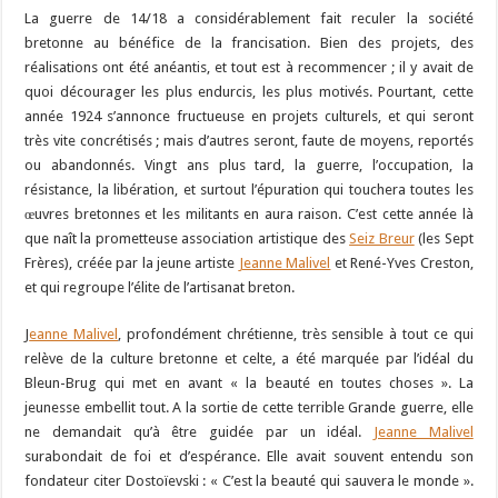
La guerre de 14/18 a considérablement fait reculer la société
bretonne au bénéfice de la francisation. Bien des projets, des
réalisations ont été anéantis, et tout est à recommencer ; il y avait de
quoi décourager les plus endurcis, les plus motivés. Pourtant, cette
année 1924 s’annonce fructueuse en projets culturels, et qui seront
très vite concrétisés ; mais d’autres seront, faute de moyens, reportés
ou abandonnés. Vingt ans plus tard, la guerre, l’occupation, la
résistance, la libération, et surtout l’épuration qui touchera toutes les
œuvres bretonnes et les militants en aura raison. C’est cette année là
que naît la prometteuse association artistique des
Seiz Breur
(les Sept
Frères), créée par la jeune artiste
Jeanne Malivel
et René-Yves Creston,
et qui regroupe l’élite de l’artisanat breton.
J
eanne Malivel
, profondément chrétienne, très sensible à tout ce qui
relève de la culture bretonne et celte, a été marquée par l’idéal du
Bleun-Brug qui met en avant « la beauté en toutes choses ». La
jeunesse embellit tout. A la sortie de cette terrible Grande guerre, elle
ne demandait qu’à être guidée par un idéal.
Jeanne Malivel
surabondait de foi et d’espérance. Elle avait souvent entendu son
fondateur citer Dostoïevski : « C’est la beauté qui sauvera le monde ».