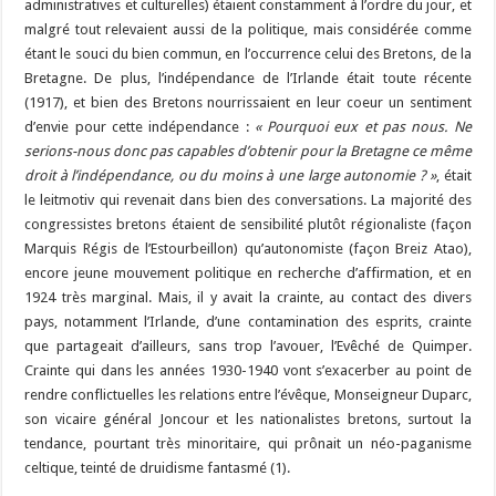
administratives et culturelles) étaient constamment à l’ordre du jour, et
malgré tout relevaient aussi de la politique, mais considérée comme
étant le souci du bien commun, en l’occurrence celui des Bretons, de la
Bretagne. De plus, l’indépendance de l’Irlande était toute récente
(1917), et bien des Bretons nourrissaient en leur coeur un sentiment
d’envie pour cette indépendance :
« Pourquoi eux et pas nous. Ne
serions-nous donc pas capables d’obtenir pour la Bretagne ce même
droit à l’indépendance, ou du moins à une large autonomie ? »
, était
le leitmotiv qui revenait dans bien des conversations. La majorité des
congressistes bretons étaient de sensibilité plutôt régionaliste (façon
Marquis Régis de l’Estourbeillon) qu’autonomiste (façon Breiz Atao),
encore jeune mouvement politique en recherche d’affirmation, et en
1924 très marginal. Mais, il y avait la crainte, au contact des divers
pays, notamment l’Irlande, d’une contamination des esprits, crainte
que partageait d’ailleurs, sans trop l’avouer, l’Evêché de Quimper.
Crainte qui dans les années 1930-1940 vont s’exacerber au point de
rendre conflictuelles les relations entre l’évêque, Monseigneur Duparc,
son vicaire général Joncour et les nationalistes bretons, surtout la
tendance, pourtant très minoritaire, qui prônait un néo-paganisme
celtique, teinté de druidisme fantasmé (1).