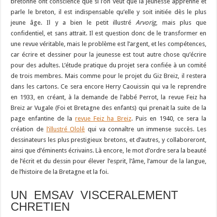
bretonne ont conscience que si l’on veut que la jeunesse apprenne et
parle le breton, il est indispensable qu’elle y soit initiée dès le plus
jeune âge. Il y a bien le petit illustré
Arvorig
, mais plus que
confidentiel, et sans attrait. Il est question donc de le transformer en
une revue véritable, mais le problème est l’argent, et les compétences,
car écrire et dessiner pour la jeunesse est tout autre chose qu’écrire
pour des adultes. L’étude pratique du projet sera confiée à un comité
de trois membres. Mais comme pour le projet du Giz Breiz, il restera
dans les cartons. Ce sera encore Herry Caouissin qui va le reprendre
en 1933, en créant, à la demande de l’abbé Perrot, la revue Feiz ha
Breiz ar Vugale (Foi et Bretagne des enfants) qui prenait la suite de la
page enfantine de la
revue Feiz ha Breiz
. Puis en 1940, ce sera la
création de
l’illustré Ololê
qui va connaître un immense succès. Les
dessinateurs les plus prestigieux bretons, et d’autres, y collaboreront,
ainsi que d’éminents écrivains. Là encore, le mot d’ordre sera la beauté
de l’écrit et du dessin pour élever l’esprit, l’âme, l’amour de la langue,
de l’histoire de la Bretagne et la foi.
UN EMSAV VISCERALEMENT
CHRETIEN