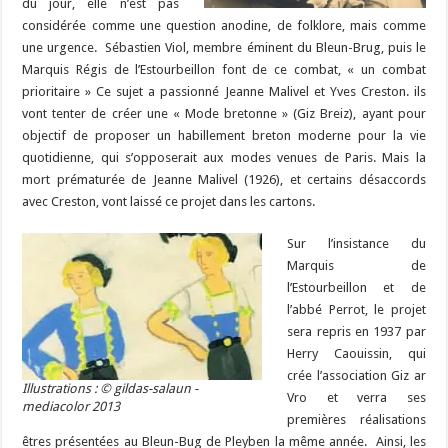
du jour, elle n’est pas
considérée comme une question anodine, de folklore, mais comme
une urgence. Sébastien Viol, membre éminent du Bleun-Brug, puis le
Marquis Régis de l’Estourbeillon font de ce combat, « un combat
prioritaire » Ce sujet a passionné Jeanne Malivel et Yves Creston. ils
vont tenter de créer une « Mode bretonne » (Giz Breiz), ayant pour
objectif de proposer un habillement breton moderne pour la vie
quotidienne, qui s’opposerait aux modes venues de Paris. Mais la
mort prématurée de Jeanne Malivel (1926), et certains désaccords
avec Creston, vont laissé ce projet dans les cartons.
Sur l’insistance du
Marquis de
l’Estourbeillon et de
l’abbé Perrot, le projet
sera repris en 1937 par
Herry Caouissin, qui
crée l’association Giz ar
Illustrations : © gildas-salaun -
Vro et verra ses
mediacolor 2013
premières réalisations
êtres présentées au Bleun-Bug de Pleyben la même année. Ainsi, les