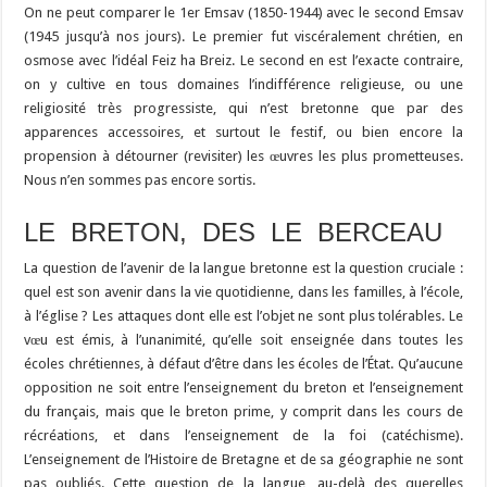
On ne peut comparer le 1er Emsav (1850-1944) avec le second Emsav
(1945 jusqu’à nos jours). Le premier fut viscéralement chrétien, en
osmose avec l’idéal Feiz ha Breiz. Le second en est l’exacte contraire,
on y cultive en tous domaines l’indifférence religieuse, ou une
religiosité très progressiste, qui n’est bretonne que par des
apparences accessoires, et surtout le festif, ou bien encore la
propension à détourner (revisiter) les œuvres les plus prometteuses.
Nous n’en sommes pas encore sortis.
LE BRETON, DES LE BERCEAU
La question de l’avenir de la langue bretonne est la question cruciale :
quel est son avenir dans la vie quotidienne, dans les familles, à l’école,
à l’église ? Les attaques dont elle est l’objet ne sont plus tolérables. Le
vœu est émis, à l’unanimité, qu’elle soit enseignée dans toutes les
écoles chrétiennes, à défaut d’être dans les écoles de l’État. Qu’aucune
opposition ne soit entre l’enseignement du breton et l’enseignement
du français, mais que le breton prime, y comprit dans les cours de
récréations, et dans l’enseignement de la foi (catéchisme).
L’enseignement de l’Histoire de Bretagne et de sa géographie ne sont
pas oubliés. Cette question de la langue, au-delà des querelles