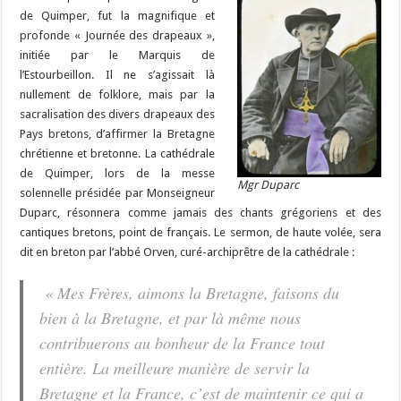
de Quimper, fut la magnifique et
profonde « Journée des drapeaux »,
initiée par le Marquis de
l’Estourbeillon. Il ne s’agissait là
nullement de folklore, mais par la
sacralisation des divers drapeaux des
Pays bretons, d’affirmer la Bretagne
chrétienne et bretonne. La cathédrale
de Quimper, lors de la messe
Mgr Duparc
solennelle présidée par Monseigneur
Duparc, résonnera comme jamais des chants grégoriens et des
cantiques bretons, point de français. Le sermon, de haute volée, sera
dit en breton par l’abbé Orven, curé-archiprêtre de la cathédrale :
« Mes Frères, aimons la Bretagne, faisons du
bien à la Bretagne, et par là même nous
contribuerons au bonheur de la France tout
entière. La meilleure manière de servir la
Bretagne et la France, c’est de maintenir ce qui a