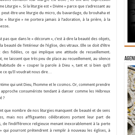
 Liturgie ». Si la liturgie est « Divine » parce que s’adressant au
 ne peut-être une liturgie du micro, du bavardage, du brouhaha et
e « liturgie » ne portera jamais à l’adoration, à la prière, à la
messe.
est pas que dans le « décorum », c’est à dire la beauté des objets,
 beauté de l’intérieur de l’église, des vitraux. Elle se doit d’être
t des fidèles, ce qui implique une attitude de recueillement.
Agend
, ne laissent que très peu de place au recueillement, au silence
’habitude de « couper la parole à Dieu », tant et si bien qu’Il
e ce qu’Il voudrait nous dire…
n intime qui unit Dieu, l’homme et le cosmos. Or, comment prendre
 une approche consumériste tendant à danser comme les Hébreux
é ?
atant que nombre de nos liturgies manquent de beauté et de sens
es, mais nos affligeantes célébrations portent leur part de
s, de l’indifférence religieuse menant inexorablement à la perte
s » qui pourront prétendrent à remplir à nouveau les églises, à