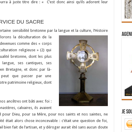
urra à juste titre dire : « C’est donc ainsi qu’ils adorent leur
ERVICE DU SACRE
taine sensibilité bretonne par la langue et la culture,
l’Histoire
Agend
lorons la déculturation de la
ont devenues comme des « corps
ulturation religieuse » (2) qui
ualité bretonne, dont les plus
 langue, ses cantiques, ses
 en Bretagne, et donc par là-
e peut que passer par une
otre patrimoine religieux, dont
os ancêtres ont bâti avec foi :
astères, calvaires, ils avaient
Je so
rd pour Dieu, pour sa Mère, pour nos saints et nos saintes, ne
té était alors chose inconcevable : c’était une question de foi,
il bien fait de l’artisan, et y déroger aurait été sans aucun doute