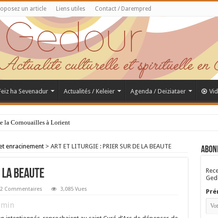
oposez un article
Liens utiles
Contact / Darempred
 Feiz ha Sevenadur
Actualités / Keleier
Agenda / Deiziataer
Vi
de la Cornouailles à Lorient
 et enracinement
>
ART ET LITURGIE : PRIER SUR DE LA BEAUTE
Abon
Rece
E LA BEAUTE
Gedo
2 Commentaires
3,085 Vues
Pré
min