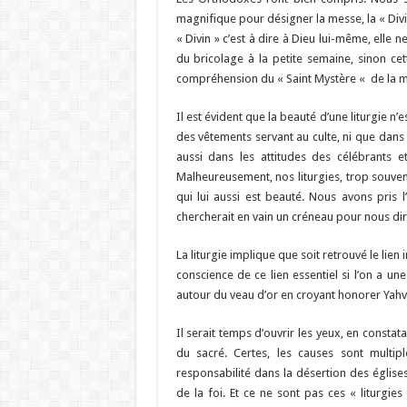
magnifique pour désigner la messe, la « Divine
« Divin » c’est à dire à Dieu lui-même, elle
du bricolage à la petite semaine, sinon cett
compréhension du « Saint Mystère « de la 
Il est évident que la beauté d’une liturgie n’
des vêtements servant au culte, ni que dans la
aussi dans les attitudes des célébrants e
Malheureusement, nos liturgies, trop souvent
qui lui aussi est beauté. Nous avons pris l
chercherait en vain un créneau pour nous dir
La liturgie implique que soit retrouvé le lie
conscience de ce lien essentiel si l’on a
autour du veau d’or en croyant honorer Yahv
Il serait temps d’ouvrir les yeux, en const
du sacré. Certes, les causes sont multipl
responsabilité dans la désertion des église
de la foi. Et ce ne sont pas ces « liturgie