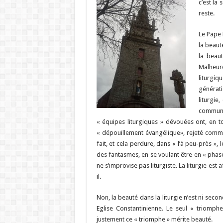
c’est la
reste.
Le Pape 
la beauté
la beau
Malheur
liturgi
générati
liturgie
communau
« équipes liturgiques » dévouées ont, en t
« dépouillement évangélique», rejeté comme
fait, et cela perdure, dans « l’à peu-près »
des fantasmes, en se voulant être en « phas
ne s’improvise pas liturgiste. La liturgie est 
il.
Non, la beauté dans la liturgie n’est ni seco
Eglise Constantinienne. Le seul « triomphe 
justement ce « triomphe » mérite beauté.