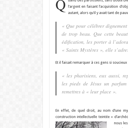
Q
uand des paroissiens, sans doute bie
l’argent en faisant l’acquisition d’ob
autant, alors qu’il y avait tant de pau
« Que pour célébrer dignement le
de trop beau. Que cette beau
édification, les porter à l’ador
« Saints Mystères », elle s’adre
Et il faisait remarquer à ces gens si soucieux
« les pharisiens, eux aussi, r
les pieds de Jésus un parfum 
remettres à « leur place ».
En effet, de quel droit, au nom d’une myt
construction intellectuelle teintée « d’arché
nous les