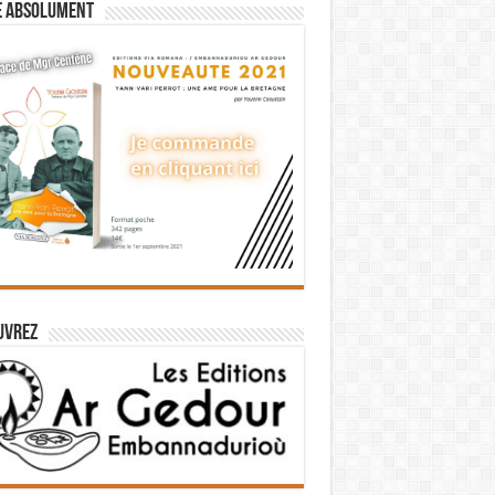
e absolument
uvrez