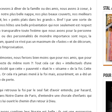
STAL 
evons à dîner de la famille ou des amis, nous avons à coeur, à
 notre plus belle nappe, nos plus beaux couverts, nos meilleurs
 les « petits plats dans les grands ». Bref ! par une sorte de
 à nos hôtes une belle présentation qui non seulement est respect
a transparaître toute l’estime que nous avons pour la personne
, ou des personnalités de moindre importance sont reçus, la
mum, quand ce n’est pas un maximum de «fastes » et de décorum,
s l’improvisation.
érémonies, nous ferions bien moins que pour nos amis, que pour
nsecte du même nom ?! Tout cela car des « intellectuels d’une
idé que cette « pauvreté » était le « sésame » de la foi. Cette
. Or cela n’a jamais mené à la foi mais, assurément, en a été un
Pour 
 de perte.
ui retrouva la foi par le seul fait d’avoir entendu, par hasard,
é dans Notre-Dame de Paris, d’entendre une chorale d’enfants qui
s lui ouvrit le chemin d’un retour à Dieu.
vons combien leur liturgie est belle ; ils ont une expression