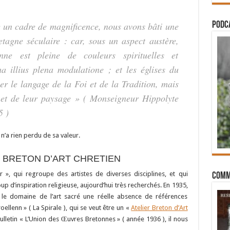
 un cadre de magnificence, nous avons bâti une
PODCA
etagne séculaire : car, sous un aspect austère,
nne est pleine de couleurs spirituelles et
a illius plena modulatione ; et les églises du
r le langage de la Foi et de la Tradition, mais
 et de leur paysage » ( Monseigneur Hippolyte
5 )
l n’a rien perdu de sa valeur.
R BRETON D’ART CHRETIEN
r », qui regroupe des artistes de diverses disciplines, et qui
Comm
 d’inspiration religieuse, aujourd’hui très recherchés. En 1935,
ns le domaine de l’art sacré une réelle absence de références
ellenn » ( La Spirale ), qui se veut être un «
Atelier Breton d’Art
letin « L’Union des Œuvres Bretonnes » ( année 1936 ), il nous