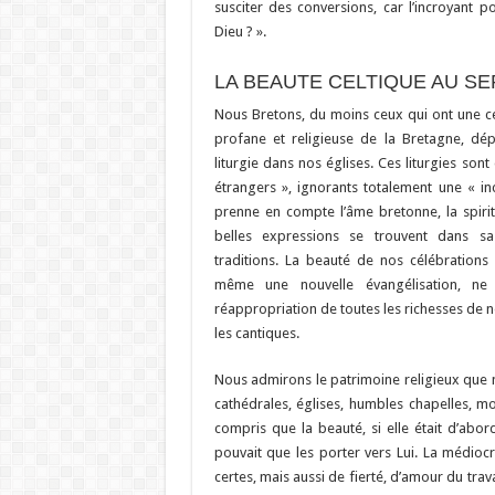
susciter des conversions, car l’incroyant po
Dieu ? ».
LA BEAUTE CELTIQUE AU S
Nous Bretons, du moins ceux qui ont une cer
profane et religieuse de la Bretagne, dép
liturgie dans nos églises. Ces liturgies s
étrangers », ignorants totalement une « inc
prenne en compte l’âme bretonne, la spirit
belles expressions se trouvent dans sa
traditions. La beauté de nos célébrations
même une nouvelle évangélisation, n
réappropriation de toutes les richesses de n
les cantiques.
Nous admirons le patrimoine religieux que n
cathédrales, églises, humbles chapelles, mon
compris que la beauté, si elle était d’abo
pouvait que les porter vers Lui. La médiocri
certes, mais aussi de fierté, d’amour du trava