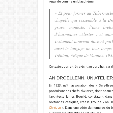
regardé comme un blasphème.
« Et pour former au Tabernacle
chapelle qui ressemble à la Br
grave, modeste, l’âme breto
d’harmonies célestes : et anim
Testament nouveau doivent parle
aussi le langage de leur temps
Tréhiou, évêque de Vannes, 193
Ce texte pourrait-être écrit aujourd’hui, car i
AN DROELLENN, UN ATELIE
En 1923, naît l’association des « Seiz-Breu
produiront des chefs-d’œuvres, dont beaucoup
l’architecte James Bouillé, constatant da
bretonnes, celtiques, crée le groupe « An Dro
Chrétien
». Dans une série de numéros du bul