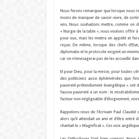
Nous ferons remarquer que lorsque nous rec
moins de manquer de savoir-vivre, de sortir
vins. Nous souhaitons mettre, comme on dit,
« liturgie de la table », nous voulons offrir
pour eux, mais les mettra en appétit et fer
reçue. De même, lorsque des chefs d’Etat
diplomatie et le protocole exigent un mini
car on n’envisagerai pas de les accueillir dan
Et pour Dieu, pour la messe, pour toutes c
des politiciens aussi éphémérides que l’i
pauvreté prétendument évangélique » ont déc
fausse pauvreté a un nom : le misérabilisme
facteur non négligeable d’éloignement, voire
Rappelons-nous de l’écrivain Paul Claudel q
alors qu’il attendait un ami et d’être entr
chantait le « Magnificat ». Ces voix angélique
Les Orthodoxes l’ont bien compris. Nous sa