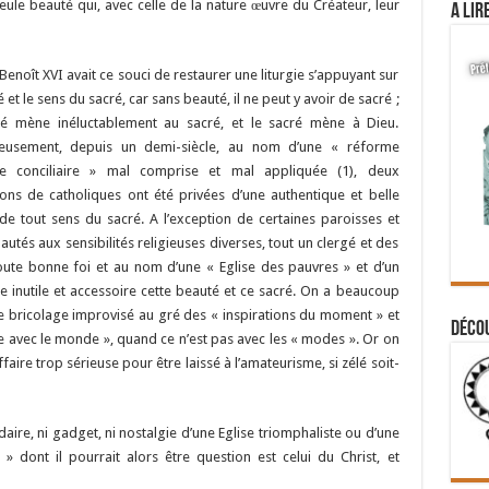
 seule beauté qui, avec celle de la nature œuvre du Créateur, leur
A lir
Benoît XVI avait ce souci de restaurer une liturgie s’appuyant sur
 et le sens du sacré, car sans beauté, il ne peut y avoir de sacré ;
té mène inéluctablement au sacré, et le sacré mène à Dieu.
eusement, depuis un demi-siècle, au nom d’une « réforme
que conciliaire » mal comprise et mal appliquée (1), deux
ons de catholiques ont été privées d’une authentique et belle
, de tout sens du sacré. A l’exception de certaines paroisses et
tés aux sensibilités religieuses diverses, tout un clergé et des
oute bonne foi et au nom d’une « Eglise des pauvres » et d’un
 inutile et accessoire cette beauté et ce sacré. On a beaucoup
, le bricolage improvisé au gré des « inspirations du moment » et
Déco
e avec le monde », quand ce n’est pas avec les « modes ». Or on
affaire trop sérieuse pour être laissé à l’amateurisme, si zélé soit-
ndaire, ni gadget, ni nostalgie d’une Eglise triomphaliste ou d’une
» dont il pourrait alors être question est celui du Christ, et