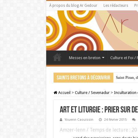
À propos du blog Ar Gedour
Les rédacteurs
Pr
Messes en breton
Culture et Foi /
Saints bretons à découvrir
Saint Piran, 
Accueil
>
Culture / Sevenadur
>
Inculturation
ART ET LITURGIE : PRIER SUR D
Youenn Caouissin
24 février 2015
Amzer-lenn / Temps de lecture :
20