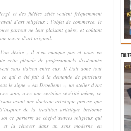
rgé et des fidèles zélés veulent fréquemment
ravail d’art religieux ; l’objet de commerce, le
ouve partout ne leur plaisant guère, et coûtant
ne œuvre d’art original.
 l’on désire ; il n’en manque pas et nous en
Toute
te cette pléiade de professionnels disséminés
vent sans liaison entre eux. Il était donc tout
t ce qui a été fait à la demande de plusieurs
Sous le signe « An Droellenn », un atelier d’Art
avec soin, avec une certaine sévérité même, ce
tisans ayant une doctrine artistique précise que
’inspirer de la tradition artistique bretonne
 sol ce parterre de chef-d’œuvres religieux qui
e, et
la rénover dans un sens moderne en