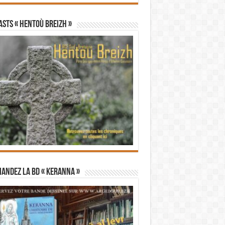
STS « Hentoù Breizh »
andez la BD « Keranna »