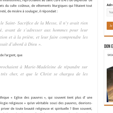
n intentionnés, reprochaient au saint Curé d’Ars de dépenser de
Adr
jets du culte coûteux, de vêtements liturgiques qui l’étaient tout
vreté, de misère à soulager, il répondait :
 Saint- Sacrifice de la Messe, il n’y avait rien
té, avant de s’adresser aux hommes pour leur
ation et à la prière, et leur faire comprendre les
ssait d’abord à Dieu ».
DON E
 de l’argent, que
eprochaient à Marie-Madeleine de répandre sur
très cher, et que le Christ se chargea de les
hique « Eglise des pauvres », qui souvent tient plus d’ une
ologie religieuse » qu’un véritable
souci des pauvres, devrions-
 priver de toute beauté religieuse et spirituelle ? Bien souvent,