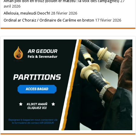
Amañ pell doh en trouz (Bouéh er mæzeù : la voix des campagnes)
27
avril 2026
Allelouia, meuleudi Deoc’h!
28 février 2026
Ordinal ar C’horaiz / Ordinaire de Carême en breton
17 février 2026