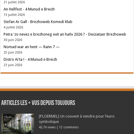
21 juillet 2026
An Hellfest - 4 Munud e Breizh
13 juillet 2026
Stefan Ar Gall - Brezhoweb Komedi Klub
4 juillet 2026
Petra 'zo nevez e brezhoneg evit an hañv 2026 ? - Deiziataer Brezhoweb
30 juin 2026
Nomad war an hent — Rann 7 —
25 juin 2026
Distro Ai'ta ! - 4 Munud e Breizh
23 juin 2026
Articles les + vus depuis toujours
[PLOERMEL] Un couvent à vendre pour l’euro
symbolique
42.7k views
|
12 comments