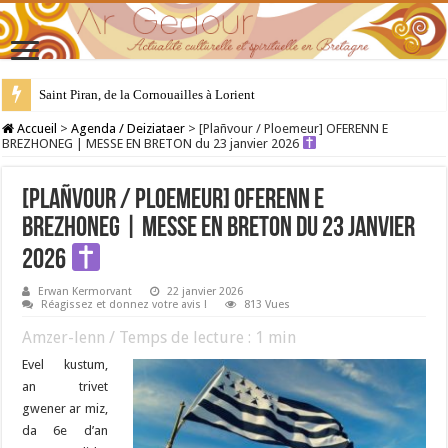
28 juillet : Saint Samson de Dol, père de la Bretagne chrétienne
Accueil
>
Agenda / Deiziataer
>
[Plañvour / Ploemeur] OFERENN E
BREZHONEG | MESSE EN BRETON du 23 janvier 2026
[Plañvour / Ploemeur] OFERENN E
BREZHONEG | MESSE EN BRETON du 23 janvier
2026
Erwan Kermorvant
22 janvier 2026
Réagissez et donnez votre avis !
813 Vues
Amzer-lenn / Temps de lecture :
1
min
Evel kustum,
an trivet
gwener ar miz,
da 6e d’an