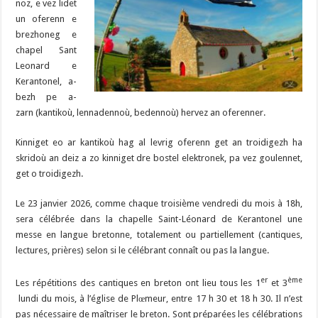
noz, e vez lidet
un oferenn e
brezhoneg e
chapel Sant
Leonard e
Kerantonel, a-
bezh pe a-
zarn (kantikoù, lennadennoù, bedennoù) hervez an oferenner.
Kinniget eo ar kantikoù hag al levrig oferenn get an troidigezh ha
skridoù an deiz a zo kinniget dre bostel elektronek, pa vez goulennet,
get o troidigezh.
Le 23 janvier 2026, comme chaque troisième vendredi du mois à 18h,
sera célébrée dans la chapelle Saint-Léonard de Kerantonel une
messe en langue bretonne, totalement ou partiellement (cantiques,
lectures, prières) selon si le célébrant connaît ou pas la langue.
er
ème
Les répétitions des cantiques en breton ont lieu tous les 1
et 3
lundi du mois, à l’église de Plœmeur, entre 17 h 30 et 18 h 30. Il n’est
pas nécessaire de maîtriser le breton. Sont préparées les célébrations