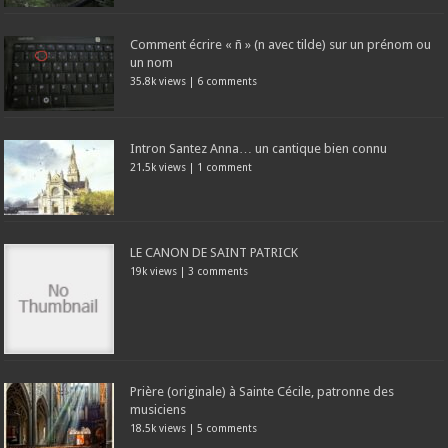
Comment écrire « ñ » (n avec tilde) sur un prénom ou
un nom
35.8k views
|
6 comments
Intron Santez Anna… un cantique bien connu
21.5k views
|
1 comment
LE CANON DE SAINT PATRICK
19k views
|
3 comments
Prière (originale) à Sainte Cécile, patronne des
musiciens
18.5k views
|
5 comments