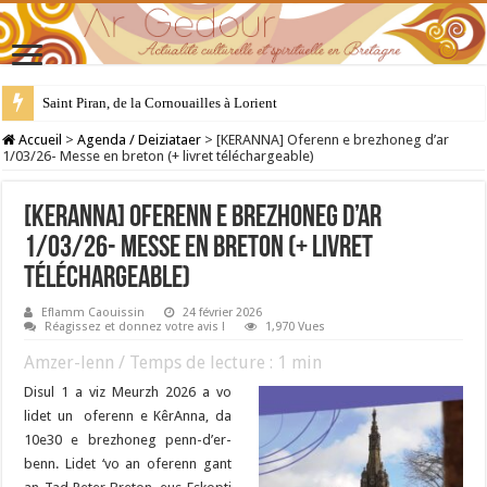
Saint Piran, de la Cornouailles à Lorient
28 juillet : Saint Samson de Dol, père de la Bretagne chrétienne
Accueil
>
Agenda / Deiziataer
>
[KERANNA] Oferenn e brezhoneg d’ar
1/03/26- Messe en breton (+ livret téléchargeable)
[KERANNA] Oferenn e brezhoneg d’ar
1/03/26- Messe en breton (+ livret
téléchargeable)
Eflamm Caouissin
24 février 2026
Réagissez et donnez votre avis !
1,970 Vues
Amzer-lenn / Temps de lecture :
1
min
Disul 1 a viz Meurzh 2026 a vo
lidet un oferenn e KêrAnna, da
10e30 e brezhoneg penn-d’er-
benn. Lidet ‘vo an oferenn gant