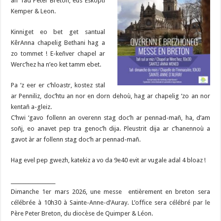
an Tad Peter Breton, eus Eskopti
Kemper & Leon.
Kinniget eo bet get santual
KêrAnna chapelig Bethani hag a
zo tommet ! E-keñver chapel ar
Werc’hez ha n’eo ket tamm ebet.
Pa ‘z eer er c’hloastr, kostez stal
ar Penniliz, doc’htu an nor en dorn dehoù, hag ar chapelig ‘zo an nor
kentañ a-gleiz.
C’hwi ‘gavo follenn an overenn stag doc’h ar pennad-mañ, ha, d’am
soñj, eo anavet pep tra genoc’h dija. Pleustrit dija ar c’hanennoù a
gavot àr ar follenn stag doc’h ar pennad-mañ.
Hag evel pep gwezh, katekiz a vo da 9e40 evit ar vugale adal 4 bloaz !
__________________
Dimanche 1er mars 2026, une messe entièrement en breton sera
célébrée à 10h30 à Sainte-Anne-d’Auray. L’office sera célébré par le
Père Peter Breton, du diocèse de Quimper & Léon.