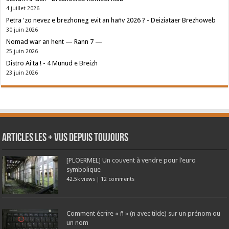
4 juillet 2026
Petra 'zo nevez e brezhoneg evit an hañv 2026 ? - Deiziataer Brezhoweb
30 juin 2026
Nomad war an hent — Rann 7 —
25 juin 2026
Distro Ai'ta ! - 4 Munud e Breizh
23 juin 2026
Articles les + vus depuis toujours
[PLOERMEL] Un couvent à vendre pour l’euro
symbolique
42.5k views
|
12 comments
Comment écrire « ñ » (n avec tilde) sur un prénom ou
un nom